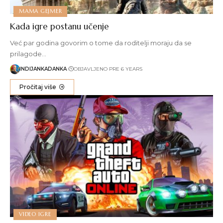
MAMA GEJMER
Kada igre postanu učenje
Već par godina govorim o tome da roditelji moraju da se
prilagode…
INDIJANKADANKA
OBJAVLJENO PRE 6 YEARS
Pročitaj više
VIDEO IGRE