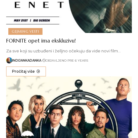
GEJMING VESTI
FORNITE opet ima ekskluzivu!
Za sve koji su uzbuđeni i želljno očekuju da vide novi film…
INDIJANKADANKA
OBJAVLJENO PRE 6 YEARS
Pročitaj više