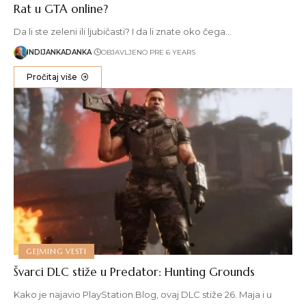
Rat u GTA online?
Da li ste zeleni ili ljubičasti? I da li znate oko čega…
INDIJANKADANKA
OBJAVLJENO PRE 6 YEARS
Pročitaj više
GEJMING VESTI
Švarci DLC stiže u Predator: Hunting Grounds
Kako je najavio PlayStation.Blog, ovaj DLC stiže 26. Maja i u