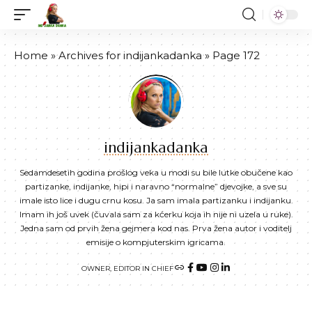
Home
»
Archives for indijankadanka
»
Page 172
indijankadanka
Sedamdesetih godina prošlog veka u modi su bile lutke obučene kao
partizanke, indijanke, hipi i naravno “normalne” djevojke, a sve su
imale isto lice i dugu crnu kosu. Ja sam imala partizanku i indijanku.
Imam ih još uvek (čuvala sam za kćerku koja ih nije ni uzela u ruke).
Jedna sam od prvih žena gejmera kod nas. Prva žena autor i voditelj
emisije o kompjuterskim igricama.
OWNER, EDITOR IN CHIEF