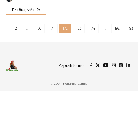
Pročitaj više
1
2
…
170
171
172
173
174
…
192
193
Zapratite me
© 2024 Indijanka Danka