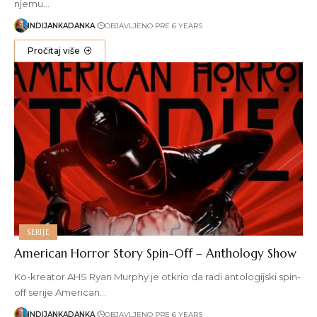
njemu…
INDIJANKADANKA
OBJAVLJENO PRE 6 YEARS
Pročitaj više
SERIJE
American Horror Story Spin-Off – Anthology Show
Ko-kreator AHS Ryan Murphy je otkrio da radi antologijski spin-
off serije American…
INDIJANKADANKA
OBJAVLJENO PRE 6 YEARS