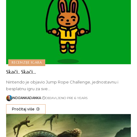
RECENZIJE IGARA
Skači.. Skači…
Nintendo je objavio Jump Rope Challenge, jednostavnu i
besplatnu igru za sve…
INDIJANKADANKA
OBJAVLJENO PRE 6 YEARS
Pročitaj više