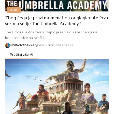
SERIJE
Zbog čega je pravi momenat da odglegledate Prvu
sezonu serije The Umbrella Academy?
The Umbrella Academy: Najbolja serija o super herojima
konačno stiže na Netflix…
INDIJANKADANKA
OBJAVLJENO PRE 6 YEARS
Pročitaj više