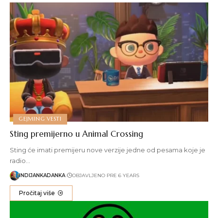
GEJMING VESTI
Sting premijerno u Animal Crossing
Sting će imati premijeru nove verzije jedne od pesama koje je
radio…
INDIJANKADANKA
OBJAVLJENO PRE 6 YEARS
Pročitaj više