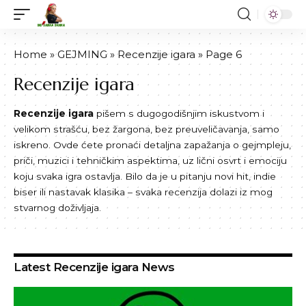
Home
»
GEJMING
»
Recenzije igara
»
Page 6
Recenzije igara
Recenzije igara
pišem s dugogodišnjim iskustvom i
velikom strašću, bez žargona, bez preuveličavanja, samo
iskreno. Ovde ćete pronaći detaljna zapažanja o gejmpleju,
priči, muzici i tehničkim aspektima, uz lični osvrt i emociju
koju svaka igra ostavlja. Bilo da je u pitanju novi hit, indie
biser ili nastavak klasika – svaka recenzija dolazi iz mog
stvarnog doživljaja.
Latest Recenzije igara News