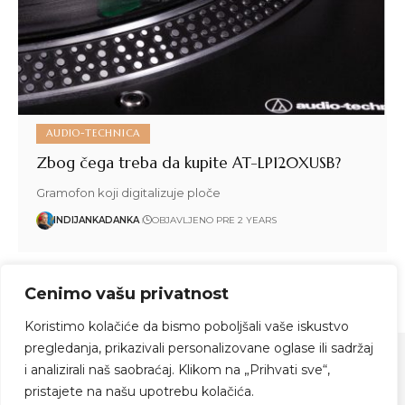
AUDIO-TECHNICA
Zbog čega treba da kupite AT-LP120XUSB?
Gramofon koji digitalizuje ploče
INDIJANKADANKA
OBJAVLJENO PRE 2 YEARS
Cenimo vašu privatnost
1
2
Koristimo kolačiće da bismo poboljšali vaše iskustvo
pregledanja, prikazivali personalizovane oglase ili sadržaj
i analizirali naš saobraćaj. Klikom na „Prihvati sve“,
pristajete na našu upotrebu kolačića.
Zapratite me