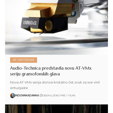
AT-VM750XSH
Audio-Technica predstavila novu AT-VMx
seriju gramofonskih glava
Nova AT-VMx serija donosi kristalno čist zvuk za sve vinil
entuzijaste
INDIJANKADANKA
OBJAVLJENO PRE 1 YEAR