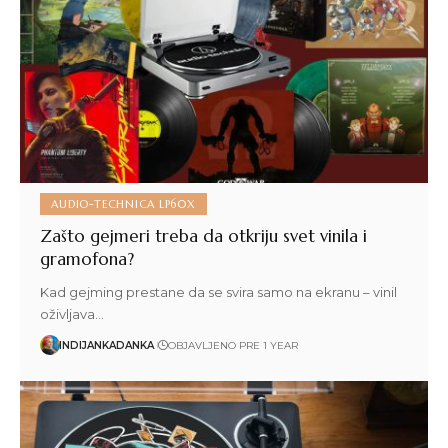
AUDIO-TECHNICA LP60X
Zašto gejmeri treba da otkriju svet vinila i
gramofona?
Kad gejming prestane da se svira samo na ekranu – vinil
oživljava…
INDIJANKADANKA
OBJAVLJENO PRE 1 YEAR