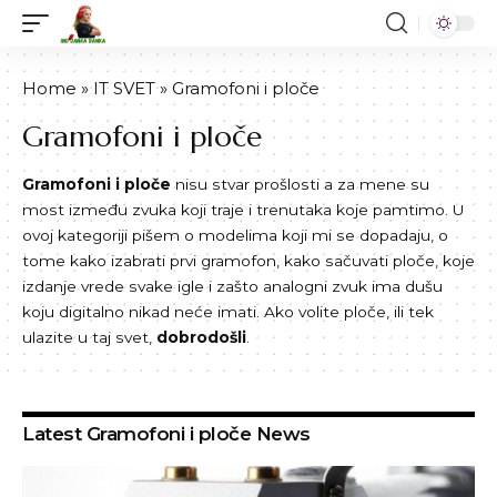
Home
»
IT SVET
»
Gramofoni i ploče
Gramofoni i ploče
Gramofoni
i ploče
nisu stvar prošlosti a za mene su
most između zvuka koji traje i trenutaka koje pamtimo. U
ovoj kategoriji pišem o modelima koji mi se dopadaju, o
tome kako izabrati prvi gramofon, kako sačuvati ploče, koje
izdanje vrede svake igle i zašto analogni zvuk ima dušu
koju digitalno nikad neće imati. Ako volite ploče, ili tek
ulazite u taj svet,
dobrodošli
.
Latest Gramofoni i ploče News