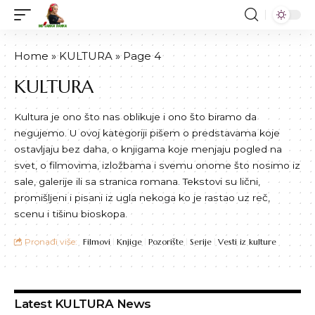
Home
»
KULTURA
»
Page 4
KULTURA
Kultura je ono što nas oblikuje i ono što biramo da
negujemo. U ovoj kategoriji pišem o predstavama koje
ostavljaju bez daha, o knjigama koje menjaju pogled na
svet, o filmovima, izložbama i svemu onome što nosimo iz
sale, galerije ili sa stranica romana. Tekstovi su lični,
promišljeni i pisani iz ugla nekoga ko je rastao uz reč,
scenu i tišinu bioskopa.
Pronađi više:
Filmovi
Knjige
Pozorište
Serije
Vesti iz kulture
Latest KULTURA News