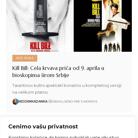
ADA MALL
Kill Bill: Cela krvava priča od 9. aprila u
bioskopima širom Srbije
Tarantinov kultni spektakl konačno u kompletnoj verziji
na velikom platnu.
INDIJANKADANKA
OBJAVLJENO PRE 5 MONTHS
Cenimo vašu privatnost
1
2
3
4
5
6
…
77
78
Koristimo kolačiće da bismo poboljšali vaše iskustvo