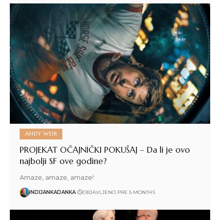
ANDY WEIR
PROJEKAT OČAJNIČKI POKUŠAJ – Da li je ovo
najbolji SF ove godine?
Amaze, amaze, amaze!
INDIJANKADANKA
OBJAVLJENO PRE 5 MONTHS