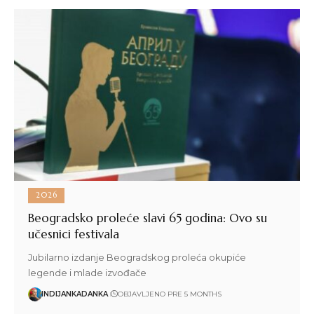
2026
Beogradsko proleće slavi 65 godina: Ovo su
učesnici festivala
Jubilarno izdanje Beogradskog proleća okupiće
legende i mlade izvođače
INDIJANKADANKA
OBJAVLJENO PRE 5 MONTHS