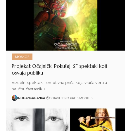
BIOSKOP
Projekat Očajnički Pokušaj: SF spektakl koji
osvaja publiku
Vizuelni spektakl i emotivna priča koja vraća veru u
naučnu fantastiku
INDIJANKADANKA
OBJAVLJENO PRE 5 MONTHS