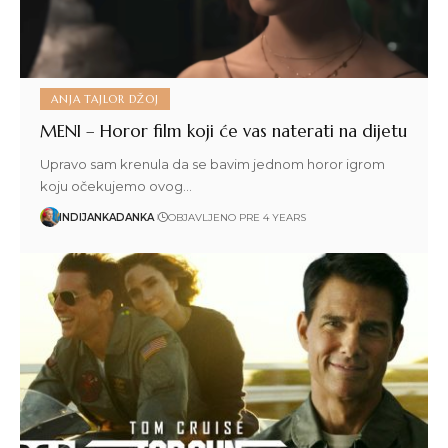
ANJA TAJLOR DŽOJ
MENI – Horor film koji će vas naterati na dijetu
Upravo sam krenula da se bavim jednom horor igrom
koju očekujemo ovog…
INDIJANKADANKA
OBJAVLJENO PRE 4 YEARS