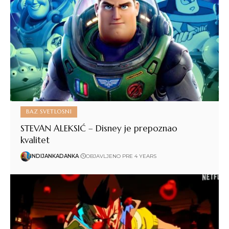
BAZ SVETLOSNI
STEVAN ALEKSIĆ – Disney je prepoznao
kvalitet
INDIJANKADANKA
OBJAVLJENO PRE 4 YEARS