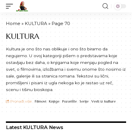
Home
»
KULTURA
»
Page 70
KULTURA
Kultura je ono što nas oblikuje i ono što biramo da
negujemo. U ovoj kategoriji pišem o predstavama koje
ostavljaju bez daha, o knjigama koje menjaju pogled na
svet, o filmovima, izložbama i svemu onome što nosimo iz
sale, galerije ili sa stranica romana. Tekstovi su lični,
promišljeni i pisani iz ugla nekoga ko je rastao uz reč,
scenu i tišinu bioskopa.
Pronađi više:
Filmovi
Knjige
Pozorište
Serije
Vesti iz kulture
Latest KULTURA News