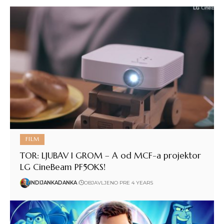
FILM
TOR: LJUBAV I GROM – A od MCF-a projektor
LG CineBeam PF50KS!
INDIJANKADANKA
OBJAVLJENO PRE 4 YEARS