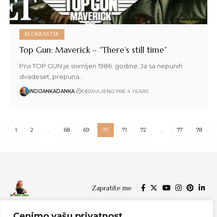
BLOKBASTER
Top Gun: Maverick – “There’s still time”
Prvi TOP GUN je snimljen 1986. godine. Ja sa nepunih
dvadeset, prepuna…
INDIJANKADANKA
OBJAVLJENO PRE 4 YEARS
1
2
…
68
69
70
71
72
…
77
78
Zapratite me
Cenimo vašu privatnost
© 2024 Indijanka Danka