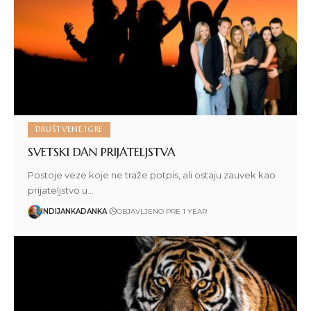
DRUŠTVENE IGRE
SVETSKI DAN PRIJATELJSTVA
Postoje veze koje ne traže potpis, ali ostaju zauvek kao
prijateljstvo u…
INDIJANKADANKA
OBJAVLJENO PRE 1 YEAR