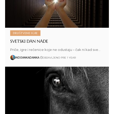
DRUŠTVENE IGRE
SVETSKI DAN NADE
Priče, igre i rečenice koje ne odustaju – čak ni kad sve…
INDIJANKADANKA
OBJAVLJENO PRE 1 YEAR