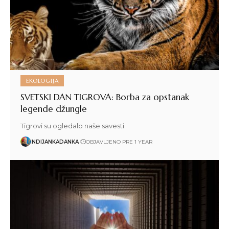
EKOLOGIJA
SVETSKI DAN TIGROVA: Borba za opstanak
legende džungle
Tigrovi su ogledalo naše savesti.
INDIJANKADANKA
OBJAVLJENO PRE 1 YEAR