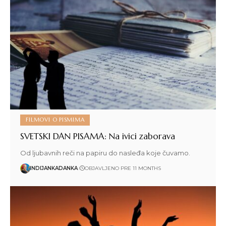
FILMOVI O PISMIMA
SVETSKI DAN PISAMA: Na ivici zaborava
Od ljubavnih reči na papiru do nasleđa koje čuvamo.
INDIJANKADANKA
OBJAVLJENO PRE 11 MONTHS