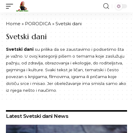
Home
»
PORODICA
»
Svetski dani
Svetski dani
Svetski dani
su prilika da se zaustavimo i podsetimo šta
je važno. U ovoj kategoriji pišem o temama koje zaslužuju
pažnju, od zdravlja, obrazovanja i ekologije, do roditeljstva,
gejminga i kulture. Svaki tekst je ličan, tematski i često
povezan s knjigama, filmovima, igrama ili pričama koje
dotiču srce i misao. Jer obeležavanje ima smisla samo ako
iz njega nešto i naučimo.
Latest Svetski dani News