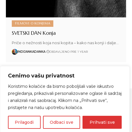
FILMOVI O KONJIMA
SVETSKI DAN Konja
Priče o nežnosti koja nosi kopita – kako nas konji i dalje…
INDIJANKADANKA
OBJAVLJENO PRE 1 YEAR
Cenimo vašu privatnost
1
2
3
4
5
Koristimo kolačiće da bismo poboljšali vaše iskustvo
pregledanja, prikazivali personalizovane oglase ili sadržaj
i analizirali naš saobraćaj. Klikom na „Prihvati sve“,
pristajete na našu upotrebu kolačića.
Zapratite me
Prilagodi
Odbaci sve
Prihvati sve
© 2024 Indijanka Danka