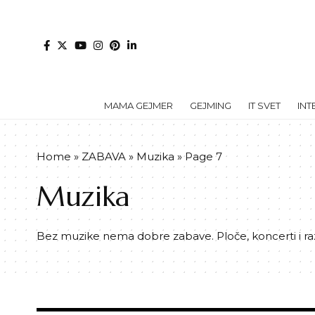
MAMA GEJMER
GEJMING
IT SVET
INT
Home
»
ZABAVA
»
Muzika
»
Page 7
Muzika
Bez muzike nema dobre zabave. Ploče, koncerti i r