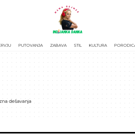
ERVJU
PUTOVANJA
ZABAVA
STIL
KULTURA
PORODIC
azna dešavanja