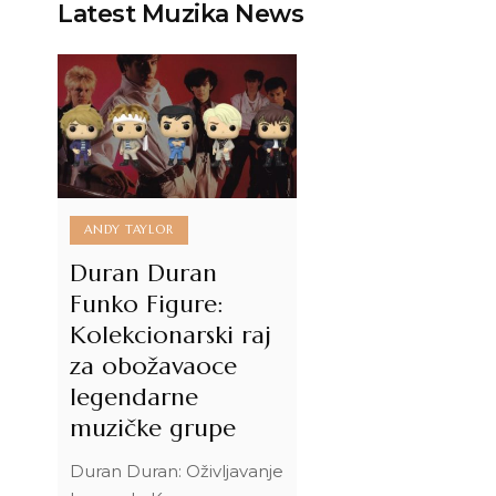
Latest Muzika News
ANDY TAYLOR
Duran Duran
Funko Figure:
Kolekcionarski raj
za obožavaoce
legendarne
muzičke grupe
Duran Duran: Oživljavanje