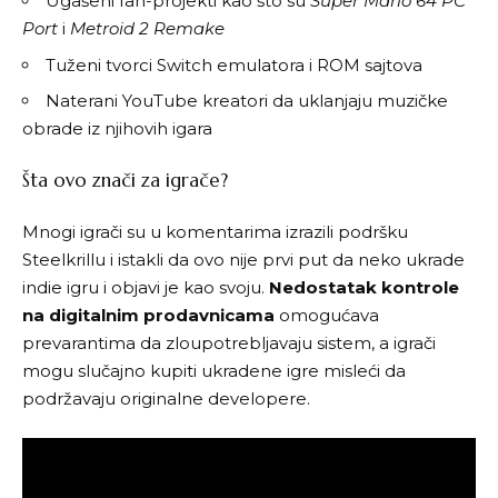
Ugašeni fan-projekti kao što su
Super Mario 64 PC
Port
i
Metroid 2 Remake
Tuženi tvorci Switch emulatora i ROM sajtova
Naterani YouTube kreatori da uklanjaju muzičke
obrade iz njihovih igara
Šta ovo znači za igrače?
Mnogi igrači su u komentarima izrazili podršku
Steelkrillu i istakli da ovo nije prvi put da neko ukrade
indie igru i objavi je kao svoju.
Nedostatak kontrole
na digitalnim prodavnicama
omogućava
prevarantima da zloupotrebljavaju sistem, a igrači
mogu slučajno kupiti ukradene igre misleći da
podržavaju originalne developere.