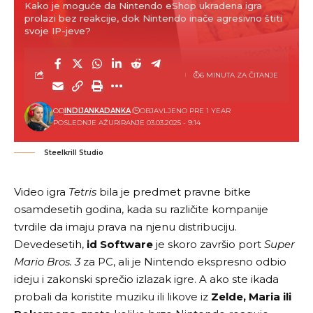
Kako je moguće da Nintendo eShop ukradena igra
prolazi bez reakcije, dok Nintendo inače agresivno štiti
svoje IP-jeve?
6 MINUTA ZA ČITANJE
OD
INDIJANKADANKA
OBJAVLJENO PRE 1 YEAR
POSLEDNJE AŽURIRANJE 03.03.2025 - 9:14
Steelkrill Studio
Video igra
Tetris
bila je predmet pravne bitke
osamdesetih godina, kada su različite kompanije
tvrdile da imaju prava na njenu distribuciju.
Devedesetih,
id Software
je skoro završio port
Super
Mario Bros. 3
za PC, ali je Nintendo ekspresno odbio
ideju i zakonski sprečio izlazak igre. A ako ste ikada
probali da koristite muziku ili likove iz
Zelde, Maria ili