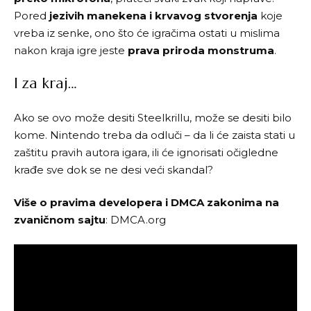
Pored
jezivih manekena i krvavog stvorenja
koje
vreba iz senke, ono što će igračima ostati u mislima
nakon kraja igre jeste
prava priroda monstruma
.
I za kraj…
Ako se ovo može desiti Steelkrillu, može se desiti bilo
kome. Nintendo treba da odluči – da li će zaista stati u
zaštitu pravih autora igara, ili će ignorisati očigledne
krađe sve dok se ne desi veći skandal?
Više o pravima developera i DMCA zakonima na
zvaničnom sajtu
:
DMCA.org