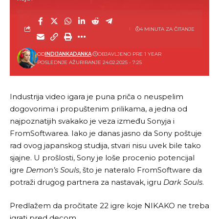
4 MINUTA ZA ČITANJE
OD
INDIJANKADANKA
OBJAVLJENO PRE 1 YEAR
POSLEDNJE AŽURIRANJE 24.02.2025 - 7:25
Industrija video igara je puna priča o neuspelim
dogovorima i propuštenim prilikama, a jedna od
najpoznatijih svakako je veza između Sonyja i
FromSoftwarea. Iako je danas jasno da Sony poštuje
rad ovog japanskog studija, stvari nisu uvek bile tako
sjajne. U prošlosti, Sony je loše procenio potencijal
igre
Demon’s Souls
, što je nateralo FromSoftware da
potraži drugog partnera za nastavak, igru
Dark Souls
.
Predlažem da pročitate
22 igre koje NIKAKO ne treba
igrati pred decom