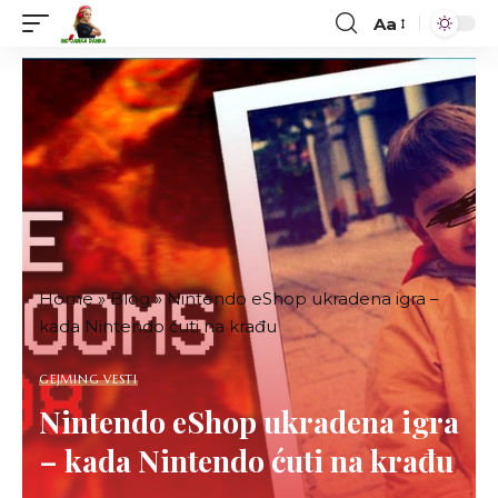
Aa
Font
Resizer
Home
»
Blog
»
Nintendo eShop ukradena igra –
kada Nintendo ćuti na krađu
GEJMING VESTI
Nintendo eShop ukradena igra
– kada Nintendo ćuti na krađu