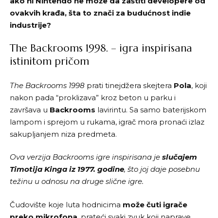
ako ni Nintendo ne može da zaštiti developere od
ovakvih krađa, šta to znači za budućnost indie
industrije?
The Backrooms 1998. – igra inspirisana
istinitom pričom
The Backrooms 1998
prati tinejdžera skejtera
Pola
, koji
nakon pada “proklizava” kroz beton u parku i
završava u
Backrooms
lavirintu. Sa samo baterijskom
lampom i sprejom u rukama, igrač mora pronaći izlaz
sakupljanjem niza predmeta.
Ova verzija Backrooms igre inspirisana je
slučajem
Timotija Kinga iz 1977. godine
, što joj daje posebnu
težinu u odnosu na druge slične igre.
Čudovište koje luta hodnicima
može čuti igrače
preko mikrofona
, prateći svaki zvuk koji naprave.