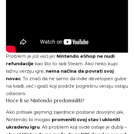
Problem je još veći jer
Nintendo eShop ne nudi
refundacije
kao što to radi Steam. Ako neko kupi
lažnu verziju igre,
nema načina da povrati svoj
novac
. To znači da ne samo da indie developeri gube
na krađi, već i igrači koji podrže pogrešnu verziju ostaju
oštećeni.
Hoće li se Nintendo predomisliti?
Ako pritisak gejming zajednice postane dovoljno jak,
Nintendo bi mogao
promeniti svoj stav i ukloniti
ukradenu igru
. Ali problem koji ovde ostaje je dublji –