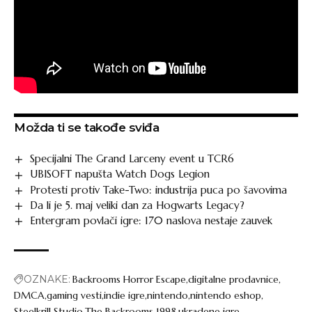
Možda ti se takođe sviđa
Specijalni The Grand Larceny event u TCR6
UBISOFT napušta Watch Dogs Legion
Protesti protiv Take-Two: industrija puca po šavovima
Da li je 5. maj veliki dan za Hogwarts Legacy?
Entergram povlači igre: 170 naslova nestaje zauvek
OZNAKE:
Backrooms Horror Escape
digitalne prodavnice
DMCA
gaming vesti
indie igre
nintendo
nintendo eshop
Steelkrill Studio
The Backrooms 1998
ukradene igre