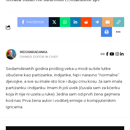
FACEBOOK
INDIJANKADANKA
OWNER, EDITOR IN CHIEF
Sedamdesetih godina prošlog veka u modi su bile lutke
obučene kao partizanke, indijanke, hipi i naravno “normalne”
djevojke, a sve su imale isto lice i dugu crnu kosu. Ja sam imala
partizanku i indijanku. Imam ih još uvek (čuvala sam za kćerku
koja ih nije ni uzela u ruke). Jedna sam od prvih žena gejmera
kod nas. Prva žena autor i voditelj emisije o kompjuterskim
igricama.