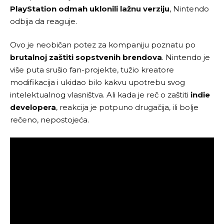
PlayStation odmah uklonili lažnu verziju
, Nintendo
odbija da reaguje.
Ovo je neobičan potez za kompaniju poznatu po
brutalnoj zaštiti sopstvenih brendova
. Nintendo je
više puta srušio fan-projekte, tužio kreatore
modifikacija i ukidao bilo kakvu upotrebu svog
intelektualnog vlasništva. Ali kada je reč o zaštiti
indie
developera
, reakcija je potpuno drugačija, ili bolje
rečeno, nepostojeća.