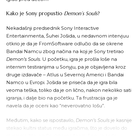
Kako je Sony propustio
Demon’s Souls
?
Nekadašnji predsednik Sony Interactive
Entertainmenta, Šuhei Jošida, u nedavnom intervjuu
otkrio je da je FromSoftware odlučio da se okrene
Bandai Namcu zbog načina na koji je Sony tretirao
Demon’s Souls
. U početku, igra je prošla loše na
internim testiranjima u Sonyju, pa je objavljena kroz
druge izdavače – Atlus u Severnoj Americi i Bandai
Namco u Evropi. Jošida se priseća da je igra bila
veoma teška, toliko da je on lično, nakon nekoliko sati
igranja, i dalje bio na početku. Ta frustracija ga je
navela da je oceni kao “neverovatno lošu”.
Međutim, kako se ispostavilo,
Demon’s Souls
je kasnije
stekao kultni status među igračima, što je dovelo do
stvaranja čitavog
Soulsborne
žanra. Sony je tada