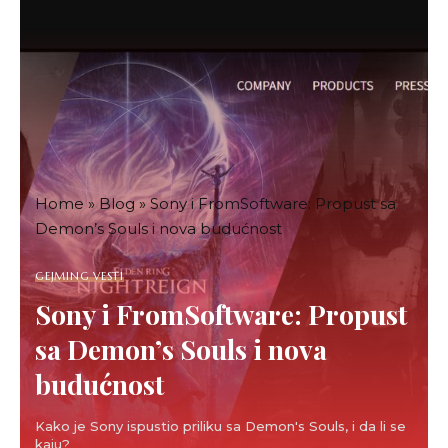
Home
»
Blog
»
Sony i FromSoftware: Propust sa
Demon’s Souls i nova budućnost
GEJMING VESTI
Sony i FromSoftware: Propust
sa Demon’s Souls i nova
budućnost
Kako je Sony ispustio priliku sa Demon's Souls, i da li se
kaju?