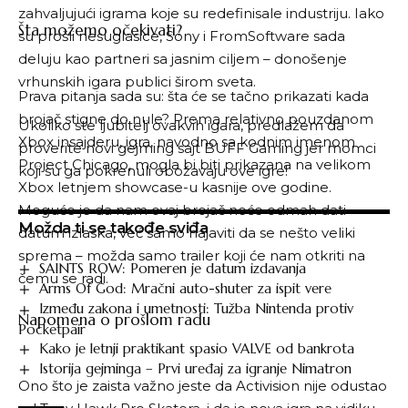
zahvaljujući igrama koje su redefinisale industriju. Iako
Šta možemo očekivati?
su prošli nesuglasice, Sony i FromSoftware sada
deluju kao partneri sa jasnim ciljem – donošenje
vrhunskih igara publici širom sveta.
Prava pitanja sada su: šta će se tačno prikazati kada
brojač stigne do nule? Prema relativno pouzdanom
Ukoliko ste ljubitelj ovakvih igara, predlažem da
Xbox insajderu, igra, navodno sa kodnim imenom
proverite novi gejming sajt
BUFF Gaming
jer momci
Project Chicago, mogla bi biti prikazana na velikom
koji su ga pokrenuli obožavaju ove igre!
Xbox letnjem showcase-u kasnije ove godine.
Moguće je da nam ovaj brojač neće odmah dati
Možda ti se takođe sviđa
datum izlaska, već samo najaviti da se nešto veliki
sprema – možda samo trailer koji će nam otkriti na
SAINTS ROW: Pomeren je datum izdavanja
čemu se radi.
Arms Of God: Mračni auto-shuter za ispit vere
Između zakona i umetnosti: Tužba Nintenda protiv
Napomena o prošlom radu
Pocketpair
Kako je letnji praktikant spasio VALVE od bankrota
Istorija gejminga – Prvi uređaj za igranje Nimatron
Ono što je zaista važno jeste da Activision nije odustao