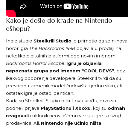
Kako je došlo do krađe na Nintendo
eShopu?
Indie studio
Steelkrill Studio
je primetio da se njihova
horor igra
The Backrooms 1998
pojavila u prodaji na
nekoliko digitalnih platformi pod novim imenom –
Backrooms Horror Escape
.
Igru je objavila
nepoznata grupa pod imenom “COOL DEVS”
, bez
ikakvog odobrenja developera. Steelkrill tvrdi da su
prevaranti zamenili model čudovišta i jednu sliku, ali
ostatak igre je ostao identičan.
Kada su Steelkrill Studio otkrili ovu krađu, brzo su
podneli prijave
PlayStationu i Xboxu
, koji su
odmah
reagovali
i uklonili neovlašćenu verziju igre sa svojih
prodavnica. Ali,
Nintendo
nije učinio ništa
.