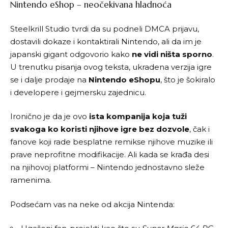
Nintendo eShop – neočekivana hladnoća
Steelkrill Studio tvrdi da su podneli DMCA prijavu,
dostavili dokaze i kontaktirali Nintendo, ali da im je
japanski gigant odgovorio kako
ne vidi ništa sporno
.
U trenutku pisanja ovog teksta, ukradena verzija igre
se i dalje prodaje na
Nintendo
eShopu
, što je šokiralo
i developere i gejmersku zajednicu.
Ironično je da je ovo
ista kompanija koja tuži
svakoga ko koristi njihove igre bez dozvole
, čak i
fanove koji rade besplatne remikse njihove muzike ili
prave neprofitne modifikacije. Ali kada se krađa desi
na njihovoj platformi – Nintendo jednostavno sleže
ramenima.
Podsećam vas na neke od akcija Nintenda: