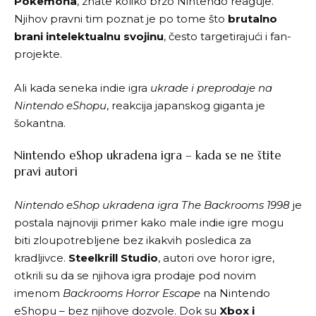
Pokemona
, znate koliko brzo Nintendo reaguje.
Njihov pravni tim poznat je po tome što
brutalno
brani intelektualnu svojinu
, često targetirajući i fan-
projekte.
Ali kada seneka indie igra
ukrade i preprodaje na
Nintendo eShopu
, reakcija japanskog giganta je
šokantna.
Nintendo eShop ukradena igra – kada se ne štite
pravi autori
Nintendo eShop ukradena igra
The Backrooms 1998
je
postala najnoviji primer kako male indie igre mogu
biti zloupotrebljene bez ikakvih posledica za
kradljivce.
Steelkrill Studio
, autori ove horor igre,
otkrili su da se njihova igra prodaje pod novim
imenom
Backrooms Horror Escape
na Nintendo
eShopu – bez njihove dozvole. Dok su
Xbox i