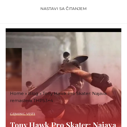
shvatio koliki je potencijal propustio, ali već je bilo
NASTAVI SA ČITANJEM
kasno – FromSoftware je prešao kod Bandai Namca,
a iz te saradnje je nastao
Dark Souls
.
Home
»
Blog
»
Tony Hawk Pro Skater: Najava
remastera THPS3+4
GEJMING VESTI
Tony Hawk Pro Skater: Najava