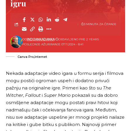
igru
3 MINUTA ZA ČITANJE
OD
INDIJANKADANKA
OBJAVLJENO PRE 2 YEARS
POSLEDNJE AŽURIRANJE 07.11.2024 - 8:41
Canva Pro,Internet
Nekada adaptacije video igara u formu serija i filmova
mogu postići ogroman uspeh i dodatno privući
pažnju na originalne igre. Primeri kao što su
The
Witcher
,
Fallout
i
Super Mario
pokazali su da dobro
osmišljene adaptacije mogu postati pravi hitovi koji
nadmašuju čak i očekivanja fanova igara. Međutim,
nisu sve adaptacije uspešne jer mnogi projekti nailaze
na kritike i gube bitku s publikom. Najnoviji primer