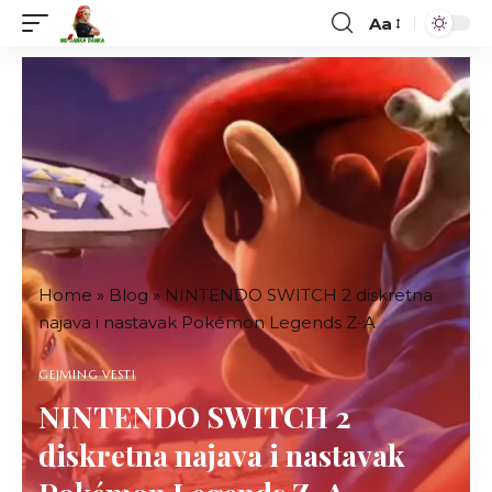
Aa
Font
Resizer
Home
»
Blog
»
NINTENDO SWITCH 2 diskretna
najava i nastavak Pokémon Legends Z-A
GEJMING VESTI
NINTENDO SWITCH 2
diskretna najava i nastavak