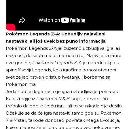
Pokémon Legends Z-A: Uzbudljiv najavljeni
nastavak, ali još uvek bez puno informacija
Pokémon Legends Z-A je izuzetno uzbudljiva igra, ali
nažalost, do sada malo znamo o njoj. Najavljena ranije
ove godine,
Pokémon Legends Z-A
je naredna igra u
spinoff seriji Legends, koja igračima donosi otvoreni
svet za jedinstven pristup hvatanju i borbama sa
Pokémonima.
Jedan od razloga zašto je igra uzbudljiva je povratak
Kalos regije iz
Pokémon X & Y
, koja je prvobitno
trebalo da dobije treću igru, ali to se nikada nije desilo.
Očekuje se da će igra nastaviti tamo gde su
Pokémon
X & Y
stali, takođe donoseći povratak Mega Evolucija,
koje su fanovi želeli da vide ponovo već neko vreme.