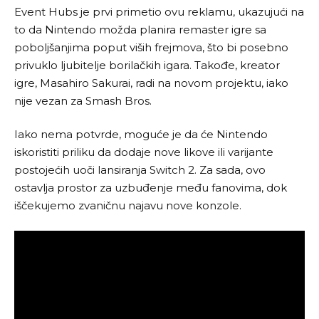
Event Hubs je prvi primetio ovu reklamu, ukazujući na
to da Nintendo možda planira remaster igre sa
poboljšanjima poput viših frejmova, što bi posebno
privuklo ljubitelje borilačkih igara. Takođe, kreator
igre, Masahiro Sakurai, radi na novom projektu, iako
nije vezan za Smash Bros.
Iako nema potvrde, moguće je da će Nintendo
iskoristiti priliku da dodaje nove likove ili varijante
postojećih uoči lansiranja Switch 2. Za sada, ovo
ostavlja prostor za uzbuđenje među fanovima, dok
iščekujemo zvaničnu najavu nove konzole.