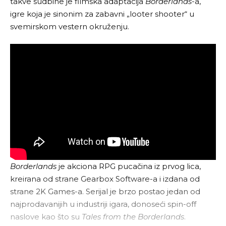
takve sudbine je filmska adaptacija
Borderlands
-a,
igre koja je sinonim za zabavni „looter shooter“ u
svemirskom vestern okruženju.
Borderlands
je akciona RPG pucačina iz prvog lica,
kreirana od strane Gearbox Software-a i izdana od
strane 2K Games-a. Serijal je brzo postao jedan od
najprodavanijih u industriji igara, donoseći spin-off
naslove kao što su
Tales from the Borderlands
.