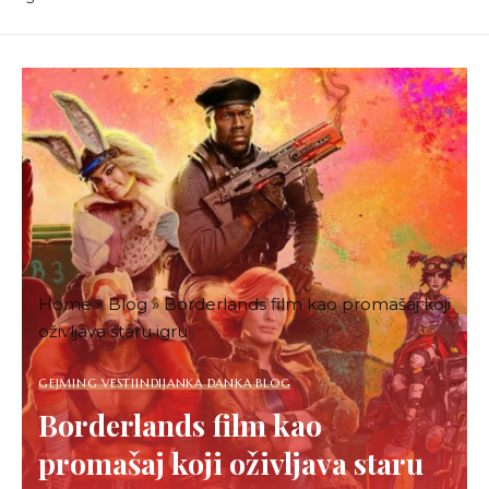
Home
»
Blog
»
Borderlands film kao promašaj koji
oživljava staru igru
GEJMING VESTI
INDIJANKA DANKA BLOG
Borderlands film kao
promašaj koji oživljava staru