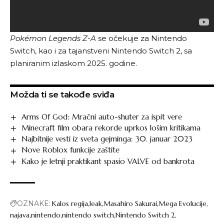
Pokémon Legends Z-A
se očekuje za Nintendo
Switch, kao i za tajanstveni Nintendo Switch 2, sa
planiranim izlaskom 2025. godine.
Možda ti se takođe sviđa
Arms Of God: Mračni auto-shuter za ispit vere
Minecraft film obara rekorde uprkos lošim kritikama
Najbitnije vesti iz sveta gejminga: 30. januar 2023
Nove Roblox funkcije zaštite
Kako je letnji praktikant spasio VALVE od bankrota
OZNAKE:
Kalos regija
leak
Masahiro Sakurai
Mega Evolucije
najava
nintendo
nintendo switch
Nintendo Switch 2