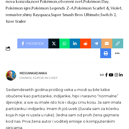
nova konzola
novi Pokémon
otvoreni svet
Pokémon Day
Pokémon igre
Pokémon Legends Z-A
Pokémon Scarlet & Violet
remaster
shiny Rayquaza
Super Smash Bros Ultimate
Switch 2
tizer trailer
FACEBOOK
INDIJANKADANKA
OWNER, EDITOR IN CHIEF
Sedamdesetih godina prošlog veka u modi su bile lutke
obučene kao partizanke, indijanke, hipi i naravno “normalne”
djevojke, a sve su imale isto lice i dugu crnu kosu. Ja sam imala
partizanku i indijanku. Imam ih još uvek (čuvala sam za kćerku
koja ih nije ni uzela u ruke). Jedna sam od prvih žena gejmera
kod nas. Prva žena autor i voditelj emisije o kompjuterskim
igricama.