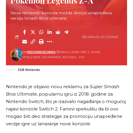
Pokémon Legends Z-A
Nova Nintendo konzola možda donosi unapređenu
verziju Smash Bros Ultimate.
3 MINUTA ZA ČITANJE
OD
INDIJANKADANKA
OBJAVLJENO PRE 2 YEARS
POSLEDNJE AŽURIRANJE 18.11.2024 - 2:41
SSB Nintendo
Nintendo je objavio novu reklamu za
Super Smash
Bros Ultimate
, popularnu igru iz 2018. godine za
Nintendo Switch, što je izazvalo nagađanja o mogućoj
najavi konzole Switch 2. Fanovi spekulišu da bi ovo
mogao biti deo strategije za promociju unapređene
verzije igre uz lansiranje nove konzole.