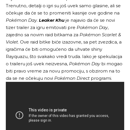
Trenutno, detalji o igri su još uvek samo glasine, ali se
očekuje da će se to promeniti kasnije ove godine na
Pokémon Day
.
Leaker Khu
je najavio da će se novi
tizer trailer za igru emitovati pre
Pokémon Day
,
zajedno sa novim raid bitkama za
Pokémon Scarlet &
Violet
. Ove raid bitke biće izazovne, sa pet zvezdica, a
igračima će biti omogućeno da uhvate shiny
Rayquazu, što svakako vredi truda. Iako je spekulacija
o traileru još uvek neizvesna,
Pokémon Day
bi mogao
biti pravo vreme za novu promociju, s obzirom na to
da se ne očekuju novi
Pokémon Direct
programi.