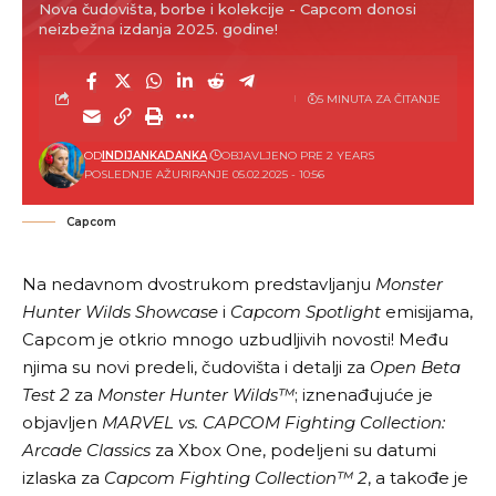
Nova čudovišta, borbe i kolekcije - Capcom donosi
neizbežna izdanja 2025. godine!
5 MINUTA ZA ČITANJE
OD
INDIJANKADANKA
OBJAVLJENO PRE 2 YEARS
POSLEDNJE AŽURIRANJE 05.02.2025 - 10:56
Capcom
Na nedavnom dvostrukom predstavljanju
Monster
Hunter Wilds Showcase
i
Capcom Spotlight
emisijama,
Capcom je otkrio mnogo uzbudljivih novosti! Među
njima su novi predeli, čudovišta i detalji za
Open Beta
Test 2
za
Monster Hunter Wilds™
; iznenađujuće je
objavljen
MARVEL vs. CAPCOM Fighting Collection:
Arcade Classics
za Xbox One, podeljeni su datumi
izlaska za
Capcom Fighting Collection™ 2
, a takođe je