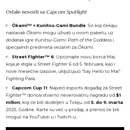
Ostale novosti sa
Capcom Spotlight
Ōkami™ + Kunitsu-Gami Bundle
: Svi koji čekaju
nastavak
Ōkami
mogu uživati u ovom paketu, uz
dodatak igre
Kunitsu-Gami: Path of the Goddess
i
specijalnih predmeta vezanih za
Ōkami
.
Street Fighter™ 6
: Upoznajte novu borca Mai,
koja je stigla u
Street Fighter 6
od 5. februara, kao i
nove mesečne izazove, uključujući “Say Hello to Mai”
Fighting Pass.
Capcom Cup 11
: Najveći esports događaj za
Street
Fighter™
donosi stvarno neverovatnu nagradu od
$1
milion
, koji će biti dodeljen u Tokiju, od
5. do 9. marta
2025. Godine. Karte su već u prodaji, a prenos će biti
moguć na YouTube-u i Twitch-u.