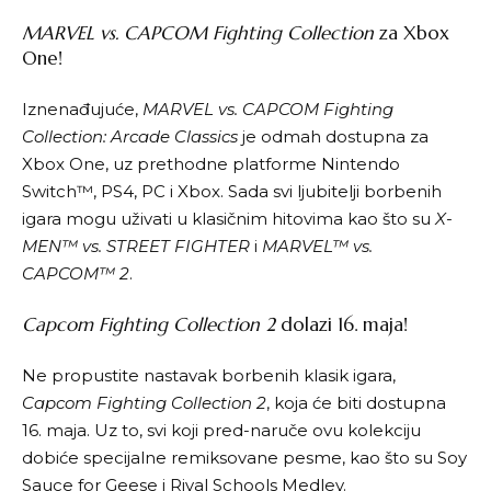
MARVEL vs. CAPCOM Fighting Collection
za Xbox
One!
Iznenađujuće,
MARVEL vs. CAPCOM Fighting
Collection: Arcade Classics
je odmah dostupna za
Xbox One, uz prethodne platforme Nintendo
Switch™, PS4, PC i Xbox. Sada svi ljubitelji borbenih
igara mogu uživati u klasičnim hitovima kao što su
X-
MEN™ vs. STREET FIGHTER
i
MARVEL™ vs.
CAPCOM™ 2
.
Capcom Fighting Collection 2
dolazi 16. maja!
Ne propustite nastavak borbenih klasik igara,
Capcom Fighting Collection 2
, koja će biti dostupna
16. maja. Uz to, svi koji pred-naruče ovu kolekciju
dobiće specijalne remiksovane pesme, kao što su Soy
Sauce for Geese i Rival Schools Medley.