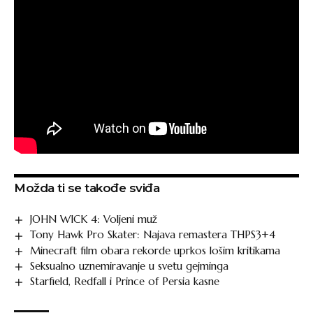
Možda ti se takođe sviđa
JOHN WICK 4: Voljeni muž
Tony Hawk Pro Skater: Najava remastera THPS3+4
Minecraft film obara rekorde uprkos lošim kritikama
Seksualno uznemiravanje u svetu gejminga
Starfield, Redfall i Prince of Persia kasne