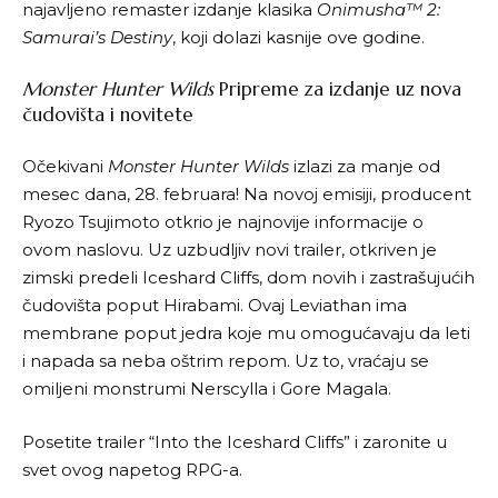
najavljeno remaster izdanje klasika
Onimusha™ 2:
Samurai’s Destiny
, koji dolazi kasnije ove godine.
Monster Hunter Wilds
Pripreme za izdanje uz nova
čudovišta i novitete
Očekivani
Monster Hunter Wilds
izlazi za manje od
mesec dana, 28. februara! Na novoj emisiji, producent
Ryozo Tsujimoto otkrio je najnovije informacije o
ovom naslovu. Uz uzbudljiv novi trailer, otkriven je
zimski predeli Iceshard Cliffs, dom novih i zastrašujućih
čudovišta poput Hirabami. Ovaj Leviathan ima
membrane poput jedra koje mu omogućavaju da leti
i napada sa neba oštrim repom. Uz to, vraćaju se
omiljeni monstrumi Nerscylla i Gore Magala.
Posetite trailer “Into the Iceshard Cliffs” i zaronite u
svet ovog napetog RPG-a.