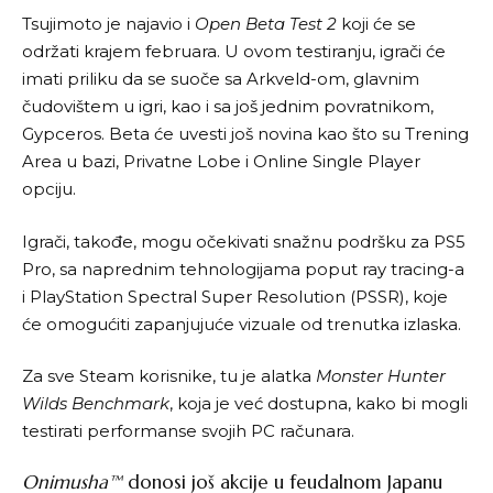
Tsujimoto je najavio i
Open Beta Test 2
koji će se
održati krajem februara. U ovom testiranju, igrači će
imati priliku da se suoče sa Arkveld-om, glavnim
čudovištem u igri, kao i sa još jednim povratnikom,
Gypceros. Beta će uvesti još novina kao što su Trening
Area u bazi, Privatne Lobe i Online Single Player
opciju.
Igrači, takođe, mogu očekivati snažnu podršku za PS5
Pro, sa naprednim tehnologijama poput ray tracing-a
i PlayStation Spectral Super Resolution (PSSR), koje
će omogućiti zapanjujuće vizuale od trenutka izlaska.
Za sve Steam korisnike, tu je alatka
Monster Hunter
Wilds Benchmark
, koja je već dostupna, kako bi mogli
testirati performanse svojih PC računara.
Onimusha™
donosi još akcije u feudalnom Japanu