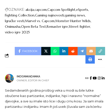
OZNAKE:
akcija
capcom
Capcom Spotlight
eSports
Fighting Collection
Gaming najnovosti
gaming news
Igračke vesti
Marvel vs. Capcom
Monster Hunter Wilds
Onimusha
Open Beta Test
Remaster igre
Street fighter
video igre 2025
FACEBOOK
INDIJANKADANKA
OWNER, EDITOR IN CHIEF
Sedamdesetih godina prošlog veka u modi su bile lutke
obučene kao partizanke, indijanke, hipi i naravno “normalne”
djevojke, a sve su imale isto lice i dugu crnu kosu. Ja sam imala
partizanku i indijanku. Imam ih još uvek (čuvala sam za kćerku