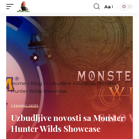
Aa
Font
Resizer
Home
»
Blog
»
Uzbudljive novosti sa Monster
Hunter Wilds Showcase
GEJMING VESTI
Uzbudljive novosti sa Monster
Hunter Wilds Showcase