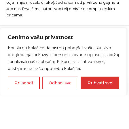
koja ih nije ni uzela u ruke). Jedna sam od prvih žena gejmera
kod nas. Prva žena autor i voditelj emisije o kompjuterskim
igricama.
Cenimo vašu privatnost
Koristimo kolačiće da bismo poboljšali vaše iskustvo
pregledanja, prikazivali personalizovane oglase ili sadržaj
i analizirali naš saobraćaj. Klikom na „Prihvati sve“,
pristajete na našu upotrebu kolačića.
Prilagodi
Odbaci sve
Prihvati sve
Home
»
Blog
»
Nestale T2 igre na Steam-u: 2K
Games objasnio situaciju
GEJMING VESTI
Nestale T2 igre na Steam-u: