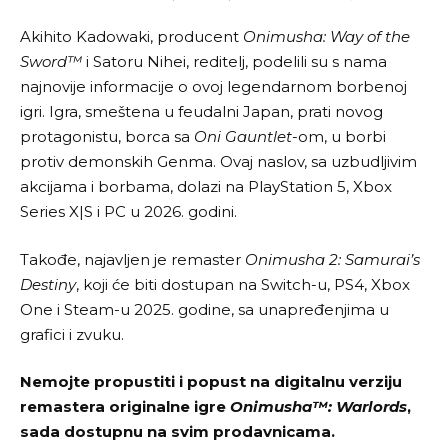
Akihito Kadowaki, producent
Onimusha: Way of the
Sword™
i Satoru Nihei, reditelj, podelili su s nama
najnovije informacije o ovoj legendarnom borbenoj
igri. Igra, smeštena u feudalni Japan, prati novog
protagonistu, borca sa
Oni Gauntlet
-om, u borbi
protiv demonskih Genma. Ovaj naslov, sa uzbudljivim
akcijama i borbama, dolazi na PlayStation 5, Xbox
Series X|S i PC u 2026. godini.
Takođe, najavljen je remaster
Onimusha 2: Samurai’s
Destiny
, koji će biti dostupan na Switch-u, PS4, Xbox
One i Steam-u 2025. godine, sa unapređenjima u
grafici i zvuku.
Nemojte propustiti i popust na digitalnu verziju
remastera originalne igre
Onimusha™: Warlords
,
sada dostupnu na svim prodavnicama.