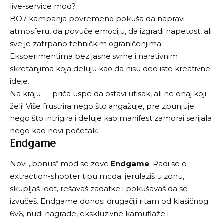
live-service mod?
BO7 kampanja povremeno pokuša da napravi
atmosferu, da povuče emociju, da izgradi napetost, ali
sve je zatrpano tehničkim ograničenjima.
Eksperimentima bez jasne svrhe i narativnim
skretanjima koja deluju kao da nisu deo iste kreativne
ideje.
Na kraju — priča uspe da ostavi utisak, ali ne onaj koji
želi! Više frustrira nego što angažuje, pre zbunjuje
nego što intrigira i deluje kao manifest zamorai serijala
nego kao novi početak.
Endgame
Novi „bonus“ mod se zove
Endgame
. Radi se o
extraction-shooter tipu moda: jerulaziš u zonu,
skupljaš loot, rešavaš zadatke i pokušavaš da se
izvučeš. Endgame donosi drugačiji ritam od klasičnog
6v6, nudi nagrade, ekskluzivne kamuflaže i