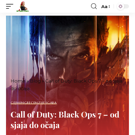
Aa
Font
Resizer
Home
»
Blog
»
Call of Duty: Black Ops 7 – od sjaja
do očaja
GEJMING
RECENZIJE IGARA
Call of Duty: Black Ops 7 – od
sjaja do očaja