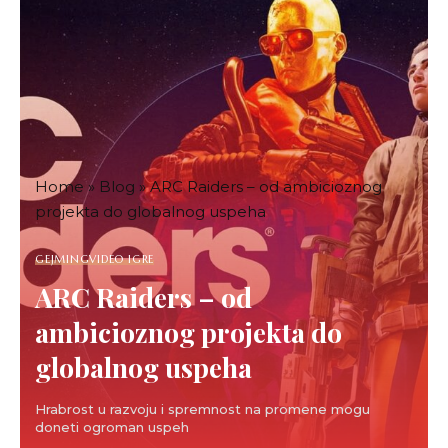
Home
»
Blog
»
ARC Raiders – od ambicioznog
projekta do globalnog uspeha
GEJMING
VIDEO IGRE
ARC Raiders – od
ambicioznog projekta do
globalnog uspeha
Hrabrost u razvoju i spremnost na promene mogu
doneti ogroman uspeh