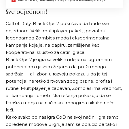
Sve odjednom!
Call of Duty: Black Ops 7 pokušava da bude sve
odjednom! Veliki multiplayer paket, „povratak“
legendarnog Zombies moda i eksperimentalna
kampanja koja je, na papiru, zamišljena kao
kooperativna iskustvo za četiri igrača.
Black Ops 7 je igra sa velikim idejama, ogromnim
potencijalom i jasnim željama da pruži mnogo
sadržaja — ali izbori u razvoju pokazuju da je taj
potencijal neretko žrtvovan zbog brzine, profita i
rutine. Multiplayer je zabavan, Zombies ima vrednost,
ali kampanja i umetnička rešenja pokazuju da se
franšiza menja na način koji mnogima nikako neće
leći.
Kako svako od nas igra
CoD
na svoj način i igra samo
određene modove u igri, ja sam se odlučio da tako i