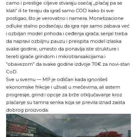
camo i prestige ciljeve stvaraju osećaj „plaćaj pa se
klati“ ili te teraju da igraš samo COD kako bi sve
postigao, što je verovatno i namera. Monetizacione
odluke stalno podsećaju da igra nije samo zabava već
i ozbiljan model prihoda i ceđenja igrača; serijal treba
da napravi ozbiljnu pauzu i preispita model izlaska
svake godine, umesto da ponavlja iste strukture i
tereti igrače grindom i mikrotransakcijama i
“obavezom” da svake godine izdvoje 70€ za novi-stari
CoD.
Sve u svemu — MP je odličan kada ignorišeš
ekonomske frikcije i uživaš u mečevima, ali sistem
progresije, grind i opcije za brže otključavanje kroz
plaćanje su tamna senka koja se previla iznad zaista
dobrog proizvoda.