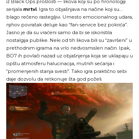
iz Black Ops prošlosti — likova koji su po hronologiji
serijala
mrtvi
. Igra to objašnjava na načine koji su…
blago rečeno rastegljivi. Umesto emocionalnog udara,
njihov povratak deluje kao “fan-service bez pokrića”.
Jasno je da su vraćeni samo da bi se iskoristila
nostalgija publike. Neki od tih likova bili su “završeni” u
prethodnim igrama na vrlo nedvosmislen način. Ipak,
BO7 ih povlači nazad uz objašnjenja koja se uklapaju u
opštu atmosferu halucinacija, mutnih sećanja i
“promenjenih stanja svesti”. Tako igra praktično sebi
daje dozvolu da retkonuje šta god poželi.