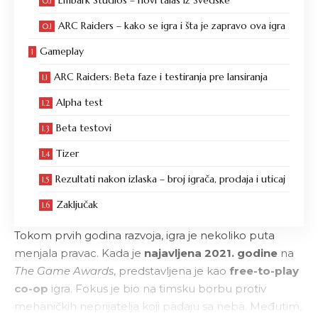
ARC Raiders – kako se igra i šta je zapravo ova igra
Gameplay
ARC Raiders: Beta faze i testiranja pre lansiranja
Alpha test
Beta testovi
Tizer
Rezultati nakon izlaska – broj igrača, prodaja i uticaj
Zaključak
Tokom prvih godina razvoja, igra je nekoliko puta
menjala pravac. Kada je
najavljena 2021. godine
na
The Game Awards
, predstavljena je kao
free-to-play
co-op
igra. Fokus je bio na timsku borbu protiv
mehaničkih neprijatelja koji padaju sa neba. Međutim,