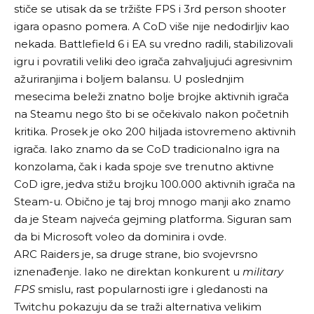
stiče se utisak da se tržište FPS i 3rd person shooter
igara opasno pomera. A CoD više nije nedodirljiv kao
nekada. Battlefield 6 i EA su vredno radili, stabilizovali
igru i povratili veliki deo igrača zahvaljujući agresivnim
ažuriranjima i boljem balansu. U poslednjim
mesecima beleži znatno bolje brojke aktivnih igrača
na Steamu nego što bi se očekivalo nakon početnih
kritika. Prosek je oko 200 hiljada istovremeno aktivnih
igrača. Iako znamo da se CoD tradicionalno igra na
konzolama, čak i kada spoje sve trenutno aktivne
CoD igre, jedva stižu brojku 100.000 aktivnih igrača na
Steam-u. Obično je taj broj mnogo manji ako znamo
da je Steam najveća gejming platforma. Siguran sam
da bi Microsoft voleo da dominira i ovde.
ARC Raiders je, sa druge strane, bio svojevrsno
iznenađenje. Iako ne direktan konkurent u
military
FPS
smislu, rast popularnosti igre i gledanosti na
Twitchu pokazuju da se traži alternativa velikim