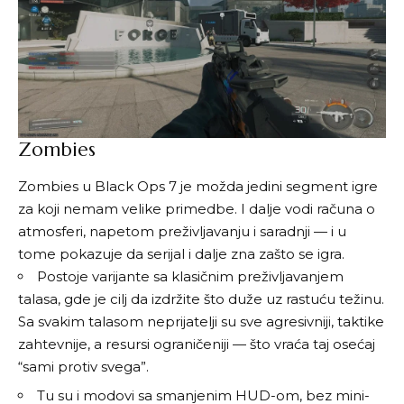
Zombies
Zombies u Black Ops 7 je možda jedini segment igre
za koji nemam velike primedbe. I dalje vodi računa o
atmosferi, napetom preživljavanju i saradnji — i u
tome pokazuje da serijal i dalje zna zašto se igra.
Postoje varijante sa klasičnim preživljavanjem
talasa, gde je cilj da izdržite što duže uz rastuću težinu.
Sa svakim talasom neprijatelji su sve agresivniji, taktike
zahtevnije, a resursi ograničeniji — što vraća taj osećaj
“sami protiv svega”.
Tu su i modovi sa smanjenim HUD-om, bez mini-