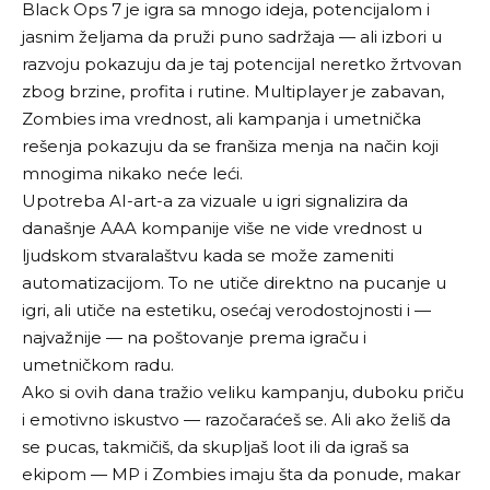
Black Ops 7 je igra sa mnogo ideja, potencijalom i
jasnim željama da pruži puno sadržaja — ali izbori u
razvoju pokazuju da je taj potencijal neretko žrtvovan
zbog brzine, profita i rutine. Multiplayer je zabavan,
Zombies ima vrednost, ali kampanja i umetnička
rešenja pokazuju da se franšiza menja na način koji
mnogima nikako neće leći.
Upotreba AI-art-a za vizuale u igri signalizira da
današnje AAA kompanije više ne vide vrednost u
ljudskom stvaralaštvu kada se može zameniti
automatizacijom. To ne utiče direktno na pucanje u
igri, ali utiče na estetiku, osećaj verodostojnosti i —
najvažnije — na poštovanje prema igraču i
umetničkom radu.
Ako si ovih dana tražio veliku kampanju, duboku priču
i emotivno iskustvo — razočaraćeš se. Ali ako želiš da
se pucas, takmičiš, da skupljaš loot ili da igraš sa
ekipom — MP i Zombies imaju šta da ponude, makar