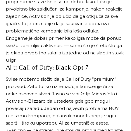
progresione staze koje se ne dobiju lako. Iako je
prvobitno bio zaključan iza kampanje, nakon reakcije
zajednice, Activision je odlučio da ga otključa za sve
igrače. To je priznanje da je sakrivanje dobra iza
problematične kampanje bila loša odluka.
Endgame je dobar primer kako igra može da ponudi
svežu, zanimljivu aktivnost — samo što je šteta što ga
je ekipa prvobitno sakrila iza jedne od najslabijih stavki
u igri.
AI u Call of Duty: Black Ops 7
Svi se možemo složiti da je Call of Duty “premium”
proizvod. Zato toliko i iznenađuje korišćenje Ai za
neke osnovne stvari. Jasno se vidi želja Microsfota i
Activision-Blizzard da uštedete gde god mogu i
povećaju zaradu. Jedan od najvećih problema BO7
nije samo kampanja, balans ili monetizacija jer igra
sadrži i široku upotrebu AI za umetničke asete.
Zvanično — na stranici igre stoji da programeri koriste