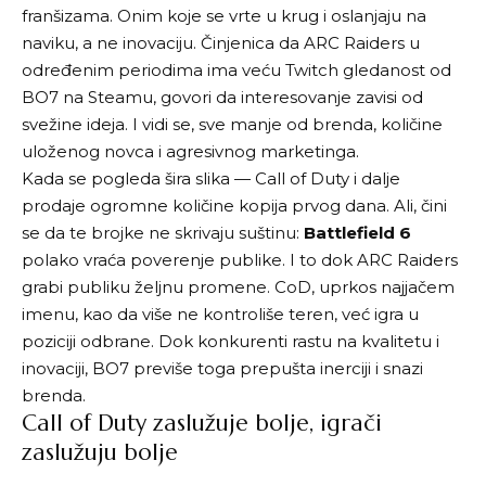
franšizama. Onim koje se vrte u krug i oslanjaju na
naviku, a ne inovaciju. Činjenica da ARC Raiders u
određenim periodima ima veću Twitch gledanost od
BO7 na Steamu, govori da interesovanje zavisi od
svežine ideja. I vidi se, sve manje od brenda, količine
uloženog novca i agresivnog marketinga.
Kada se pogleda šira slika — Call of Duty i dalje
prodaje ogromne količine kopija prvog dana. Ali, čini
se da te brojke ne skrivaju suštinu:
Battlefield 6
polako vraća poverenje publike. I to dok ARC Raiders
grabi publiku željnu promene. CoD, uprkos najjačem
imenu, kao da više ne kontroliše teren, već igra u
poziciji odbrane. Dok konkurenti rastu na kvalitetu i
inovaciji, BO7 previše toga prepušta inerciji i snazi
brenda.
Call of Duty zaslužuje bolje, igrači
zaslužuju bolje