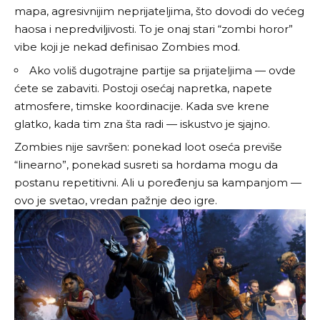
mapa, agresivnijim neprijateljima, što dovodi do većeg
haosa i nepredviljivosti. To je onaj stari “zombi horor”
vibe koji je nekad definisao Zombies mod.
Ako voliš dugotrajne partije sa prijateljima — ovde
ćete se zabaviti. Postoji osećaj napretka, napete
atmosfere, timske koordinacije. Kada sve krene
glatko, kada tim zna šta radi — iskustvo je sjajno.
Zombies nije savršen: ponekad loot oseća previše
“linearno”, ponekad susreti sa hordama mogu da
postanu repetitivni. Ali u poređenju sa kampanjom —
ovo je svetao, vredan pažnje deo igre.