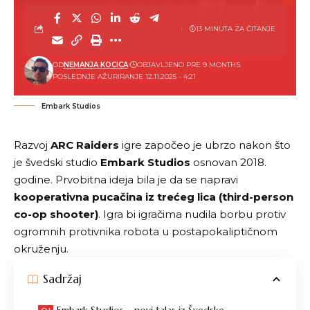
13 MINUTA ZA ČITANJE
OD
NEMANJA KOCICA
OBJAVLJENO PRE 9 MONTHS
POSLEDNJE AŽURIRANJE 12.11.2025 - 4:21
Embark Studios
Razvoj
ARC Raiders
igre započeo je ubrzo nakon što
je švedski studio
Embark Studios
osnovan 2018.
godine. Prvobitna ideja bila je da se napravi
kooperativna pucačina iz trećeg lica (third-person
co-op shooter)
. Igra bi igračima nudila borbu protiv
ogromnih protivnika robota u postapokaliptičnom
okruženju.
Sadržaj
Embark Studios – novi talas iz Švedske