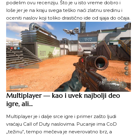
podelim ovu recenziju. Što je u isto vreme dobro i
loše jer je na kraju svega teško naći zlatnu sredinu i
oceniti naslov koji toliko drastično ide od sjaja do očaja.
Multiplayer — kao i uvek najbolji deo
igre, ali…
Multiplayer je i dalje srce igre i primer zašto ljudi
vraćaju Call of Duty naslovima. Pucanje ima CoD
„težinu“, tempo mečeva je neverovatno brz, a