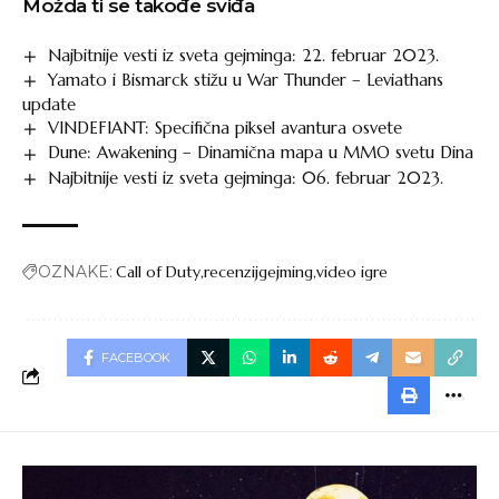
Možda ti se takođe sviđa
Najbitnije vesti iz sveta gejminga: 22. februar 2023.
Yamato i Bismarck stižu u War Thunder – Leviathans
update
VINDEFIANT: Specifična piksel avantura osvete
Dune: Awakening – Dinamična mapa u MMO svetu Dina
Najbitnije vesti iz sveta gejminga: 06. februar 2023.
OZNAKE:
Call of Duty
recenzijgejming
video igre
FACEBOOK