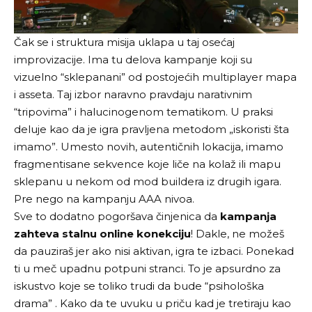
Čak se i struktura misija uklapa u taj osećaj
improvizacije. Ima tu delova kampanje koji su
vizuelno “sklepanani” od postojećih multiplayer mapa
i asseta. Taj izbor naravno pravdaju narativnim
“tripovima” i halucinogenom tematikom. U praksi
deluje kao da je igra pravljena metodom „iskoristi šta
imamo”. Umesto novih, autentičnih lokacija, imamo
fragmentisane sekvence koje liče na kolaž ili mapu
sklepanu u nekom od mod buildera iz drugih igara.
Pre nego na kampanju AAA nivoa.
Sve to dodatno pogoršava činjenica da
kampanja
zahteva stalnu online konekciju
! Dakle, ne možeš
da pauziraš jer ako nisi aktivan, igra te izbaci. Ponekad
ti u meč upadnu potpuni stranci. To je apsurdno za
iskustvo koje se toliko trudi da bude “psihološka
drama” . Kako da te uvuku u priču kad je tretiraju kao