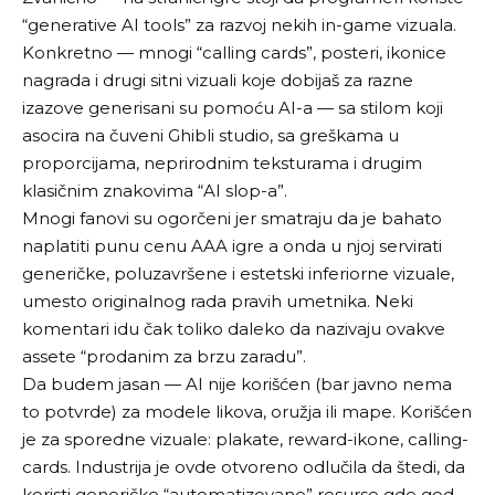
“generative AI tools” za razvoj nekih in-game vizuala.
Konkretno — mnogi “calling cards”, posteri, ikonice
nagrada i drugi sitni vizuali koje dobijaš za razne
izazove generisani su pomoću AI-a — sa stilom koji
asocira na čuveni Ghibli studio, sa greškama u
proporcijama, neprirodnim teksturama i drugim
klasičnim znakovima “AI slop-a”.
Mnogi fanovi su ogorčeni jer smatraju da je bahato
naplatiti punu cenu AAA igre a onda u njoj servirati
generičke, poluzavršene i estetski inferiorne vizuale,
umesto originalnog rada pravih umetnika. Neki
komentari idu čak toliko daleko da nazivaju ovakve
assete “prodanim za brzu zaradu”.
Da budem jasan — AI nije korišćen (bar javno nema
to potvrde) za modele likova, oružja ili mape. Korišćen
je za sporedne vizuale: plakate, reward-ikone, calling-
cards. Industrija je ovde otvoreno odlučila da štedi, da
koristi generičke “automatizovane” resurse gde god