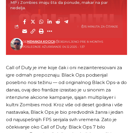
MP i Zombies imaju šta da ponude, makar na par
nedelja.
15 MINUTA ZA ČITANJE
OD
NEMANJA KOCICA
OBJAVLJENO PRE 8 MONTHS
POSLEDNJE AŽURIRANJE 04.12.2025 - 1:37
Call of Duty
je ime koje čak i oni nezainteresovani za
igre odmah prepoznaju.
Black Ops
podserijal
posebno nosi težinu — od originalnog
Black Ops
-a do
danas, ovaj deo franšize izrastao je u sinonim za
intenzivne akcione kampanje, sjajan multiplayer i
kultni Zombies mod. Kroz više od deset godina i više
nastavaka, Black Ops je bio predvodnik žanra i jedan
od najuspešnijih FPS serijala svih vremena. Zato je
očekivanje oko Call of Duty: Black Ops 7 bilo