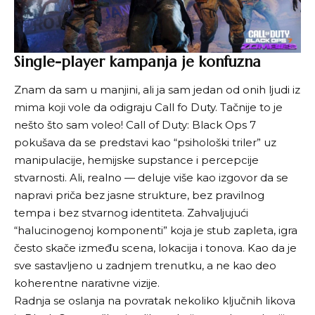
Single-player kampanja je konfuzna
Znam da sam u manjini, ali ja sam jedan od onih ljudi iz
mima koji vole da odigraju Call fo Duty. Tačnije to je
nešto što sam voleo! Call of Duty: Black Ops 7
pokušava da se predstavi kao “psihološki triler” uz
manipulacije, hemijske supstance i percepcije
stvarnosti. Ali, realno — deluje više kao izgovor da se
napravi priča bez jasne strukture, bez pravilnog
tempa i bez stvarnog identiteta. Zahvaljujući
“halucinogenoj komponenti” koja je stub zapleta, igra
često skače između scena, lokacija i tonova. Kao da je
sve sastavljeno u zadnjem trenutku, a ne kao deo
koherentne narativne vizije.
Radnja se oslanja na povratak nekoliko ključnih likova