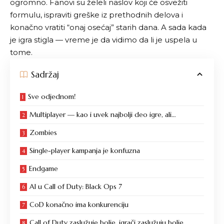
ogromno. Fanovi su želeli naslov koji će osvežiti
formulu, ispraviti greške iz prethodnih delova i
konačno vratiti “onaj osećaj” starih dana. A sada kada
je igra stigla — vreme je da vidimo da li je uspela u
tome.
Sadržaj
Sve odjednom!
Multiplayer — kao i uvek najbolji deo igre, ali…
Zombies
Single-player kampanja je konfuzna
Endgame
AI u Call of Duty: Black Ops 7
CoD konačno ima konkurenciju
Call of Duty zaslužuje bolje, igrači zaslužuju bolje