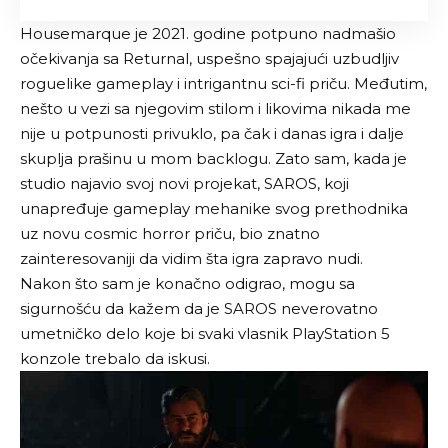
Housemarque
je 2021. godine potpuno nadmašio
očekivanja sa Returnal, uspešno spajajući uzbudljiv
roguelike gameplay i intrigantnu sci-fi priču. Međutim,
nešto u vezi sa njegovim stilom i likovima nikada me
nije u potpunosti privuklo, pa čak i danas igra i dalje
skuplja prašinu u mom backlogu. Zato sam, kada je
studio najavio svoj novi projekat, SAROS, koji
unapređuje gameplay mehanike svog prethodnika
uz novu cosmic horror priču, bio znatno
zainteresovaniji da vidim šta igra zapravo nudi.
Nakon što sam je konačno odigrao, mogu sa
sigurnošću da kažem da je SAROS neverovatno
umetničko delo koje bi svaki vlasnik PlayStation 5
konzole trebalo da iskusi.