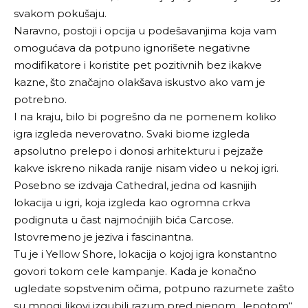
svakom pokušaju.
Naravno, postoji i opcija u podešavanjima koja vam
omogućava da potpuno ignorišete negativne
modifikatore i koristite pet pozitivnih bez ikakve
kazne, što značajno olakšava iskustvo ako vam je
potrebno.
I na kraju, bilo bi pogrešno da ne pomenem koliko
igra izgleda neverovatno. Svaki biome izgleda
apsolutno prelepo i donosi arhitekturu i pejzaže
kakve iskreno nikada ranije nisam video u nekoj igri.
Posebno se izdvaja Cathedral, jedna od kasnijih
lokacija u igri, koja izgleda kao ogromna crkva
podignuta u čast najmoćnijih bića Carcose.
Istovremeno je jeziva i fascinantna.
Tu je i Yellow Shore, lokacija o kojoj igra konstantno
govori tokom cele kampanje. Kada je konačno
ugledate sopstvenim očima, potpuno razumete zašto
su mnogi likovi izgubili razum pred njenom „lepotom“.