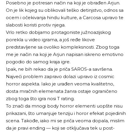
Posebno je potresan način na koji je obrađen Arjun.
On je lik kojeg su oblikovali teško detinjstvo, odnos sa
ocem i očekivanja hindu kulture, a Carcosa upravo te
slabosti koristi protiv njega.
Vrlo retko dobijamo protagoniste južnoazijskog
porekla u video igrama, a još ređe likove
predstavljene sa ovoliko kompleksnosti. Zbog toga
me je način na koji je Arjun napisan iskreno emotivno
pogodio do samog kraja igre.
Ipak, ne bih rekao da je priča SAROS-a savršena.
Najveći problem zapravo dolazi upravo iz cosmic
horror aspekta. Iako je urađen veoma kvalitetno,
dosta mračnih elemenata žanra ostaje ograničeno
zbog toga što igra nosi T rating.
To znači da mnogi body horror elementi uopšte nisu
prikazani, što umanjuje tenziju i horor efekat pojedinih
scena. Takođe, iako mi se priča veoma dopala, mislim
da je pravi ending — koji se otključava tek u post-