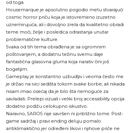
od toga.
Housemarque je apsolutno pogodio metu stvarajući
cosmic horror priču koja je istovremeno izuzetno
uznemirujuća, ali i dovoljno zrela da kvalitetno obradi
teme moći, želje i posledica odrastanja unutar
problematične kulture.
Svaka od tih tema obrađena je sa ogromnim
poštovanjem, a dodatnu težinu svemu daje
fantastična glasovna gluma koja narativ čini još
bogatijim.
Gameplay je konstantno uzbudljiv i veoma često me
je držao na ivici sedišta tokom svake borbe, ali nikada
nisam imao osećaj da je bilo šta nemoguće za
savladati. Prelepi vizuali i veliki broj accessibility opcija
dodatno podižu celokupno iskustvo.
Naravno, SAROS nije savršen ni približno tome. Post-
game sadržaj i pravi ending deluju pomalo
antiklimaktično jer određeni likovi i njihove priče ne