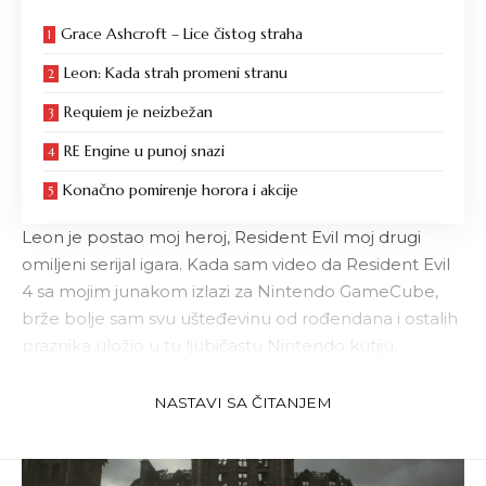
Grace Ashcroft – Lice čistog straha
Leon: Kada strah promeni stranu
Requiem je neizbežan
RE Engine u punoj snazi
Konačno pomirenje horora i akcije
Leon
je postao moj heroj, Resident Evil moj drugi
omiljeni serijal igara. Kada sam video da Resident Evil
4 sa mojim junakom izlazi za
Nintendo
GameCube,
brže bolje sam svu ušteđevinu od rođendana i ostalih
praznika uložio u tu ljubičastu Nintendo kutiju.
I sada 20 godina kasnije, Leon je opet na naslovnici
Resident Evil
igre. Requiem je deveta glavna igra u
NASTAVI SA ČITANJEM
serijalu koji traje sada već 30 godina.