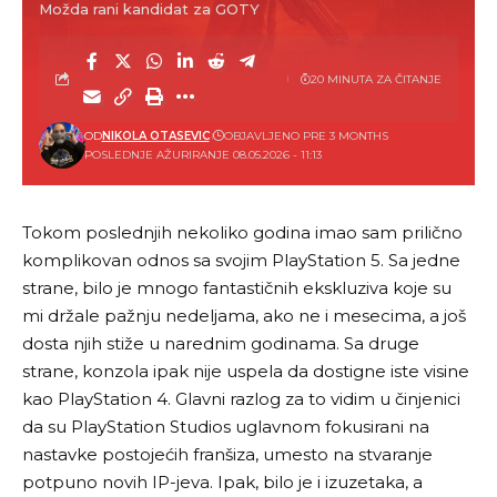
Možda rani kandidat za GOTY
20 MINUTA ZA ČITANJE
OD
NIKOLA OTASEVIC
OBJAVLJENO PRE 3 MONTHS
POSLEDNJE AŽURIRANJE 08.05.2026 - 11:13
Tokom poslednjih nekoliko godina imao sam prilično
komplikovan odnos sa svojim
PlayStation 5
. Sa jedne
strane, bilo je mnogo fantastičnih ekskluziva koje su
mi držale pažnju nedeljama, ako ne i mesecima, a još
dosta njih stiže u narednim godinama. Sa druge
strane, konzola ipak nije uspela da dostigne iste visine
kao PlayStation 4. Glavni razlog za to vidim u činjenici
da su PlayStation Studios uglavnom fokusirani na
nastavke postojećih franšiza, umesto na stvaranje
potpuno novih IP-jeva. Ipak, bilo je i izuzetaka, a