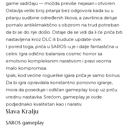
game sadržaju — možda previše nejasan i otvoren.
Ostavlja veliki broj pitanja bez odgovora kada su u
pitanju sudbine određenih likova, a završnica deluje
pomalo antiklimaktično s obzirom na trud potreban
da bi se do nje došlo. Ostaje da se vidi da li će priča biti
nastavljena kroz DLC ili buduće update-ove.
I pored toga, priča u SAROS-u je i dalje fantastična u
celini. Igra odlično balansira cosmic horror sa
emotivno kompleksnim narativom i pravi veoma
malo kompromisa.
Ipak, kod većine roguelike igara priča je samo bonus.
Da bi igra opravdala konstantno ponovno igranje,
mora da poseduje i odličan gameplay loop uz priču
vrednu nastavka. Srećom, gameplay je ovde
podjednako kvalitetan kao i narativ.
Slava Kralju
SAROS gameplay