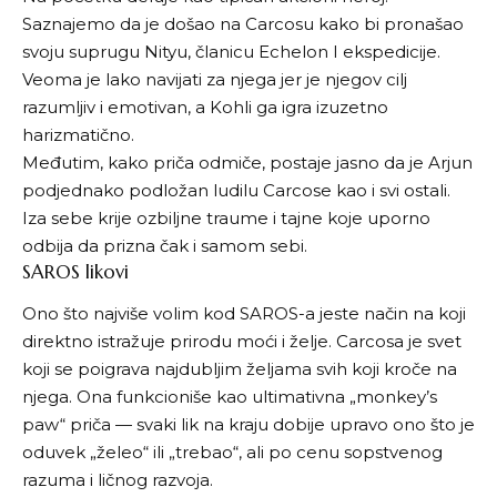
Saznajemo da je došao na Carcosu kako bi pronašao
svoju suprugu Nityu, članicu Echelon I ekspedicije.
Veoma je lako navijati za njega jer je njegov cilj
razumljiv i emotivan, a Kohli ga igra izuzetno
harizmatično.
Međutim, kako priča odmiče, postaje jasno da je Arjun
podjednako podložan ludilu Carcose kao i svi ostali.
Iza sebe krije ozbiljne traume i tajne koje uporno
odbija da prizna čak i samom sebi.
SAROS likovi
Ono što najviše volim kod SAROS-a jeste način na koji
direktno istražuje prirodu moći i želje. Carcosa je svet
koji se poigrava najdubljim željama svih koji kroče na
njega. Ona funkcioniše kao ultimativna „monkey’s
paw“ priča — svaki lik na kraju dobije upravo ono što je
oduvek „želeo“ ili „trebao“, ali po cenu sopstvenog
razuma i ličnog razvoja.