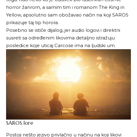
horror žanrom, a samim tim i romanom The King in
Yellow, apsolutno sam obožavao način na koji SAROS
prikazuje taj tip horora.
Posebno se ističe dijalog, jer audio logovi i direktni
susreti sa određenim likovima detaljno istražuju
posledice koje uticaj Carcose ima na ljudski um.
SAROS lore
Postoji nešto jezivo privlačno u načinu na koji likovi