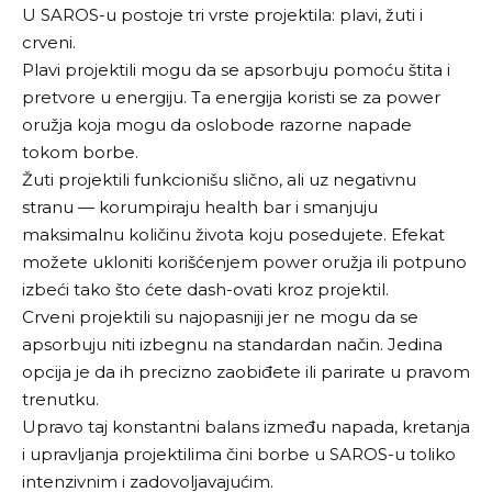
U SAROS-u postoje tri vrste projektila: plavi, žuti i
crveni.
Plavi projektili mogu da se apsorbuju pomoću štita i
pretvore u energiju. Ta energija koristi se za power
oružja koja mogu da oslobode razorne napade
tokom borbe.
Žuti projektili funkcionišu slično, ali uz negativnu
stranu — korumpiraju health bar i smanjuju
maksimalnu količinu života koju posedujete. Efekat
možete ukloniti korišćenjem power oružja ili potpuno
izbeći tako što ćete dash-ovati kroz projektil.
Crveni projektili su najopasniji jer ne mogu da se
apsorbuju niti izbegnu na standardan način. Jedina
opcija je da ih precizno zaobiđete ili parirate u pravom
trenutku.
Upravo taj konstantni balans između napada, kretanja
i upravljanja projektilima čini borbe u SAROS-u toliko
intenzivnim i zadovoljavajućim.