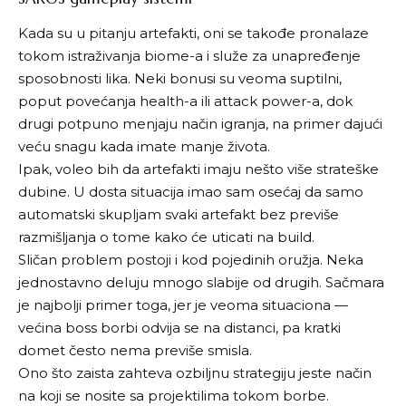
Kada su u pitanju artefakti, oni se takođe pronalaze
tokom istraživanja biome-a i služe za unapređenje
sposobnosti lika. Neki bonusi su veoma suptilni,
poput povećanja health-a ili attack power-a, dok
drugi potpuno menjaju način igranja, na primer dajući
veću snagu kada imate manje života.
Ipak, voleo bih da artefakti imaju nešto više strateške
dubine. U dosta situacija imao sam osećaj da samo
automatski skupljam svaki artefakt bez previše
razmišljanja o tome kako će uticati na build.
Sličan problem postoji i kod pojedinih oružja. Neka
jednostavno deluju mnogo slabije od drugih. Sačmara
je najbolji primer toga, jer je veoma situaciona —
većina boss borbi odvija se na distanci, pa kratki
domet često nema previše smisla.
Ono što zaista zahteva ozbiljnu strategiju jeste način
na koji se nosite sa projektilima tokom borbe.