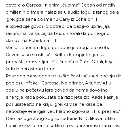
govore o Carcosi i njenim „čudima“. Jedan od mojih
omiljenih primera nalazi se u audio logu iz ranog dela
igre, gde žena po imenu Carly iz Echelon III
ekspedicije govori o potrebi da pažljivo upravljaju
resursima, za slučaj da budu morali da pomognu i
članovima Echelona I i II.
Već u sledećem logu potpuno je drugačija osoba.
Govori kako su isključili Soltari kompjuter jer su
pronašli „prosvetljenje“ i „čudo“ na Žutoj Obali, koja
želi da oni ostanu tamo.
Posebno mi se dopalo i to što čak i računari počinju da
podležu infekciji Carcose. Na primer, Arjunov AI u
odelu na početku igre govori da nema dovoljno
energije kada pokušate da razbijete zid. Kada kasnije
pokušate isto na kraju igre, AI više ne kaže da
nedostaje energija, već hladno izgovara: „Ti si preslab.“
Deo razloga zbog kog su sudbine NPC likova toliko
tragične leži u tome koliko su svi oni zapravo zanimljivi