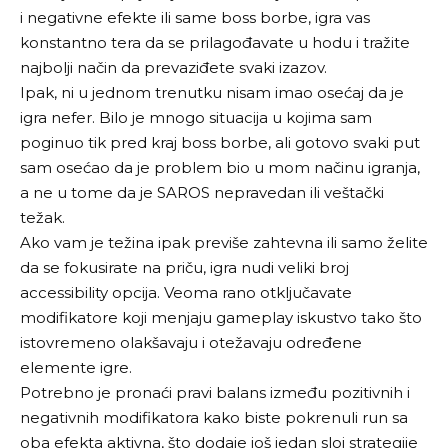
i negativne efekte ili same boss borbe, igra vas
konstantno tera da se prilagođavate u hodu i tražite
najbolji način da prevaziđete svaki izazov.
Ipak, ni u jednom trenutku nisam imao osećaj da je
igra nefer. Bilo je mnogo situacija u kojima sam
poginuo tik pred kraj boss borbe, ali gotovo svaki put
sam osećao da je problem bio u mom načinu igranja,
a ne u tome da je SAROS nepravedan ili veštački
težak.
Ako vam je težina ipak previše zahtevna ili samo želite
da se fokusirate na priču, igra nudi veliki broj
accessibility opcija. Veoma rano otključavate
modifikatore koji menjaju gameplay iskustvo tako što
istovremeno olakšavaju i otežavaju određene
elemente igre.
Potrebno je pronaći pravi balans između pozitivnih i
negativnih modifikatora kako biste pokrenuli run sa
oba efekta aktivna, što dodaje još jedan sloj strategije