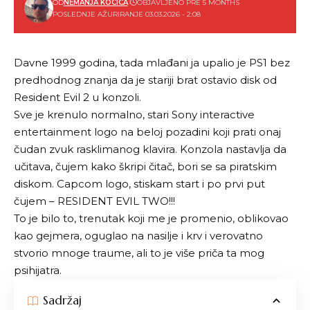
OD
NEMANJA KOCICA
OBJAVLJENO PRE 5 MONTHS
POSLEDNJE AŽURIRANJE 03.03.2026 - 2:08
Davne 1999 godina, tada mlađani ja upalio je
PS1
bez
predhodnog znanja da je stariji brat ostavio disk od
Resident Evil
2 u konzoli.
Sve je krenulo normalno, stari
Sony interactive
entertainment
logo na beloj pozadini koji prati onaj
čudan zvuk rasklimanog klavira. Konzola nastavlja da
učitava, čujem kako škripi čitač, bori se sa piratskim
diskom. Capcom logo, stiskam start i po prvi put
čujem – RESIDENT EVIL TWO!!!
To je bilo to, trenutak koji me je promenio, oblikovao
kao gejmera, oguglao na nasilje i krv i verovatno
stvorio mnoge traume, ali to je više priča ta mog
psihijatra.
Sadržaj