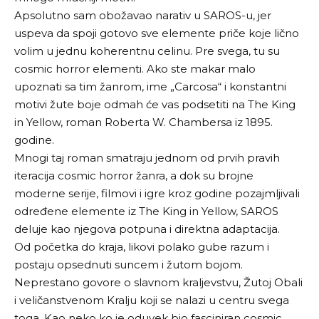
Apsolutno sam obožavao narativ u SAROS-u, jer
uspeva da spoji gotovo sve elemente priče koje lično
volim u jednu koherentnu celinu. Pre svega, tu su
cosmic horror elementi. Ako ste makar malo
upoznati sa tim žanrom, ime „Carcosa“ i konstantni
motivi žute boje odmah će vas podsetiti na The King
in Yellow, roman Roberta W. Chambersa iz 1895.
godine.
Mnogi taj roman smatraju jednom od prvih pravih
iteracija cosmic horror žanra, a dok su brojne
moderne serije, filmovi i igre kroz godine pozajmljivali
određene elemente iz The King in Yellow, SAROS
deluje kao njegova potpuna i direktna adaptacija.
Od početka do kraja, likovi polako gube razum i
postaju opsednuti suncem i žutom bojom.
Neprestano govore o slavnom kraljevstvu, Žutoj Obali
i veličanstvenom Kralju koji se nalazi u centru svega
toga. Kao neko ko je oduvek bio fasciniran cosmic