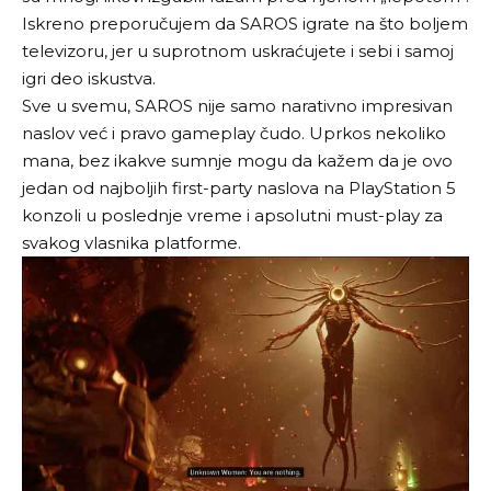
Iskreno preporučujem da SAROS igrate na što boljem
televizoru, jer u suprotnom uskraćujete i sebi i samoj
igri deo iskustva.
Sve u svemu, SAROS nije samo narativno impresivan
naslov već i pravo gameplay čudo. Uprkos nekoliko
mana, bez ikakve sumnje mogu da kažem da je ovo
jedan od najboljih first-party naslova na PlayStation 5
konzoli u poslednje vreme i apsolutni must-play za
svakog vlasnika platforme.