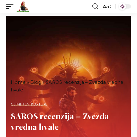
Aa
Font
Resizer
Home
»
Blog
»
SAROS recenzija – Zvezda vredna
hvale
GEJMING
VIDEO IGRE
SAROS recenzija – Zvezda
vredna hvale