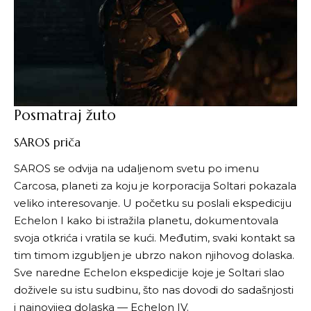
Posmatraj žuto
SAROS priča
SAROS se odvija na udaljenom svetu po imenu
Carcosa, planeti za koju je korporacija Soltari pokazala
veliko interesovanje. U početku su poslali ekspediciju
Echelon I kako bi istražila planetu, dokumentovala
svoja otkrića i vratila se kući. Međutim, svaki kontakt sa
tim timom izgubljen je ubrzo nakon njihovog dolaska.
Sve naredne Echelon ekspedicije koje je Soltari slao
doživele su istu sudbinu, što nas dovodi do sadašnjosti
i najnovijeg dolaska — Echelon IV.