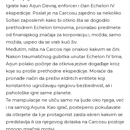
Igrate kao Arjun Devraj, enforcer i član Echelon IV
ekspedicije. Poslat je na Carcosu zajedno sa nekoliko
Soltari zaposlenih kako bi otkrio šta se dogodilo
prethodnim Echelon timovima, pronašao predmete
od finansijskog značaja za korporaciju i, možda, samo
možda, uspeo da se vrati kući živ.
Međutim, ništa na Carcosi nije onakvo kakvim se čini.
Nakon traumatičnog gubitka unutar Echelon IV tima,
Arjun polako počinje da otkriva jezive događaje kroz
koje su prošle prethodne ekspedicije. Moraće da
pronađe način da preživi eldritch entitete koji
konstantno ugrožavaju njegovu bezbednost, ali i
psihološke igre same planete.
Te manipulacije ne utiču samo na ljude oko njega, već
i na samog Arjuna. Kao igrač, postepeno pokušavate
da otkrijete da li je protagonist zaista iskren kakvim se
predstavlja ili iza njegovog dolaska na Carcosu postoje
mnogo mračniji motivi.