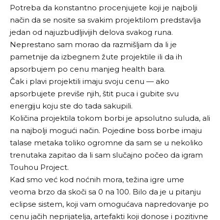
Potreba da konstantno procenjujete koji je najbolji
način da se nosite sa svakim projektilom predstavlja
jedan od najuzbudljivijih delova svakog runa.
Neprestano sam morao da razmišljam da li je
pametnije da izbegnem žute projektile ili da ih
apsorbujem po cenu manjeg health bara.
Čak i plavi projektili imaju svoju cenu — ako
apsorbujete previše njih, štit puca i gubite svu
energiju koju ste do tada sakupili.
Količina projektila tokom borbi je apsolutno suluda, ali
na najbolji mogući način. Pojedine boss borbe imaju
talase metaka toliko ogromne da sam se u nekoliko
trenutaka zapitao da li sam slučajno počeo da igram
Touhou Project.
Kad smo već kod noćnih mora, težina igre ume
veoma brzo da skoči sa 0 na 100. Bilo da je u pitanju
eclipse sistem, koji vam omogućava napredovanje po
cenu jačih neprijatelja, artefakti koji donose i pozitivne