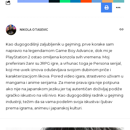
NIKOLA OTASEVIC
Kao dugogodišnji zaljubljenik u gejming, prve korake sam
napravio na legendarnom Game Boy Advance, dok mi je
PlayStation 2 ostao omiljena konzola svih vremena. Moj
preferirani žanr su JRPG igre, a vrhunac toga je Persona serijal,
koji me uvek iznova oduševljava svojom dubinom priče i
karakterizacijom likova. Pored video igara, strastveno uživam u
mangama i anime serijama. Za mene prava igra nije potpuna
ako nije na japanskom jeziku jer taj autentičan doživljaj podiže
igračko iskustvo na viši nivo. Kao dugogodišnji radnik u gejming
industriji, težim da sa vama podelim svoja iskustva i ljubav
prema igrama, animeu i japanskoj kulturi.