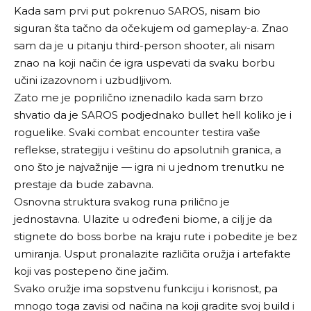
Kada sam prvi put pokrenuo SAROS, nisam bio
siguran šta tačno da očekujem od gameplay-a. Znao
sam da je u pitanju third-person shooter, ali nisam
znao na koji način će igra uspevati da svaku borbu
učini izazovnom i uzbudljivom.
Zato me je poprilično iznenadilo kada sam brzo
shvatio da je SAROS podjednako bullet hell koliko je i
roguelike. Svaki combat encounter testira vaše
reflekse, strategiju i veštinu do apsolutnih granica, a
ono što je najvažnije — igra ni u jednom trenutku ne
prestaje da bude zabavna.
Osnovna struktura svakog runa prilično je
jednostavna. Ulazite u određeni biome, a cilj je da
stignete do boss borbe na kraju rute i pobedite je bez
umiranja. Usput pronalazite različita oružja i artefakte
koji vas postepeno čine jačim.
Svako oružje ima sopstvenu funkciju i korisnost, pa
mnogo toga zavisi od načina na koji gradite svoj build i