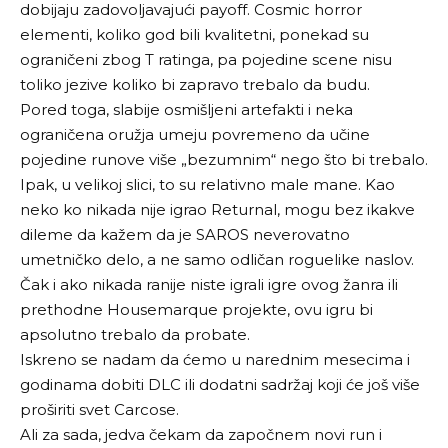
dobijaju zadovoljavajući payoff. Cosmic horror
elementi, koliko god bili kvalitetni, ponekad su
ograničeni zbog T ratinga, pa pojedine scene nisu
toliko jezive koliko bi zapravo trebalo da budu.
Pored toga, slabije osmišljeni artefakti i neka
ograničena oružja umeju povremeno da učine
pojedine runove više „bezumnim“ nego što bi trebalo.
Ipak, u velikoj slici, to su relativno male mane. Kao
neko ko nikada nije igrao Returnal, mogu bez ikakve
dileme da kažem da je SAROS neverovatno
umetničko delo, a ne samo odličan roguelike naslov.
Čak i ako nikada ranije niste igrali igre ovog žanra ili
prethodne Housemarque projekte, ovu igru bi
apsolutno trebalo da probate.
Iskreno se nadam da ćemo u narednim mesecima i
godinama dobiti DLC ili dodatni sadržaj koji će još više
proširiti svet Carcose.
Ali za sada, jedva čekam da započnem novi run i