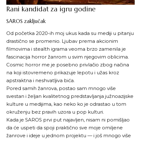
Rani kandidat za igru godine
SAROS zaključak
Od početka 2020-ih moj ukus kada su mediji u pitanju
drastično se promenio. Ljubav prema akcionim
filmovima i stealth igrama veoma brzo zamenila je
fascinacija horror žanrom u svim njegovim oblicima.
Cosmic horror me je posebno privlačio zbog načina
na koji istovremeno prikazuje lepotu i užas kroz
apstraktna i neshvatljiva bića.
Pored samih žanrova, postao sam mnogo više
svestan i željan kvalitetnog predstavljanja južnoazijske
kulture u medijima, kao neko ko je odrastao u tom
okruženju bez pravih uzora u pop kulturi.
Kada je SAROS prvi put najavljen, nisam ni pomišljao
da će uspeti da spoji praktično sve moje omiljene
žanrove i ideje u jednom projektu — i još mnogo više