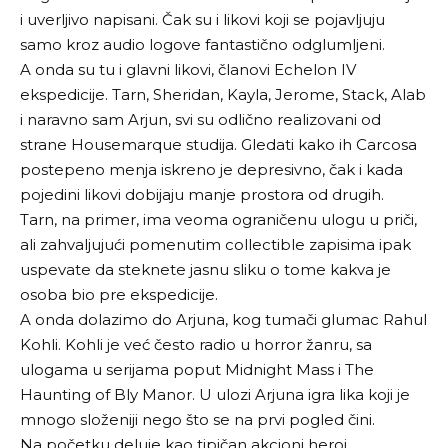
i uverljivo napisani. Čak su i likovi koji se pojavljuju
samo kroz audio logove fantastično odglumljeni.
A onda su tu i glavni likovi, članovi Echelon IV
ekspedicije. Tarn, Sheridan, Kayla, Jerome, Stack, Alab
i naravno sam Arjun, svi su odlično realizovani od
strane
Housemarque studija
. Gledati kako ih Carcosa
postepeno menja iskreno je depresivno, čak i kada
pojedini likovi dobijaju manje prostora od drugih.
Tarn, na primer, ima veoma ograničenu ulogu u priči,
ali zahvaljujući pomenutim collectible zapisima ipak
uspevate da steknete jasnu sliku o tome kakva je
osoba bio pre ekspedicije.
A onda dolazimo do Arjuna, kog tumači glumac Rahul
Kohli. Kohli je već često radio u horror žanru, sa
ulogama u serijama poput Midnight Mass i The
Haunting of Bly Manor. U ulozi Arjuna igra lika koji je
mnogo složeniji nego što se na prvi pogled čini.
Na početku deluje kao tipičan akcioni heroj.