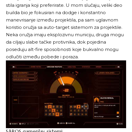
stila igranja koji preferirate. U mom slučaju, veliki deo
builda bio je fokusiran na dodge i konstantno
manevrisanje između projektila, pa sam uglavnom
koristio oružja sa auto-target sistemom za projektile.
Neka oružja imaju eksplozivnu municiju, druga mogu
da ciljaju slabe tačke protivnika, dok pojedina
poseduju alt-fire sposobnosti koje bukvalno mogu
odlučiti između pobede i poraza.
SAROS gameplay sistemi