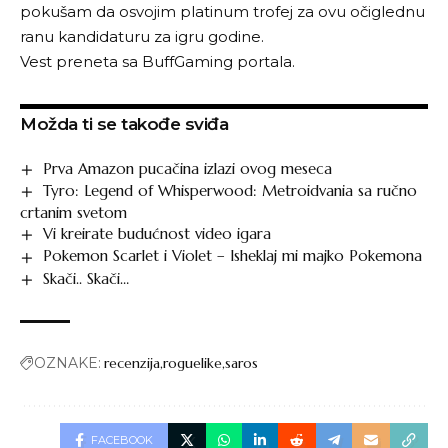
pokušam da osvojim platinum trofej za ovu očiglednu
ranu kandidaturu za igru godine.
Vest preneta sa
BuffGaming
portala.
Možda ti se takođe sviđa
Prva Amazon pucačina izlazi ovog meseca
Tyro: Legend of Whisperwood: Metroidvania sa ručno
crtanim svetom
Vi kreirate budućnost video igara
Pokemon Scarlet i Violet – Isheklaj mi majko Pokemona
Skači.. Skači…
OZNAKE:
recenzija
roguelike
saros
FACEBOOK