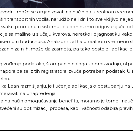
oizvodnji može se organizovati na način da u realnom vreme
ših transportnih vozila, narudžbine i dr. I to sve vidljivo na 
 svaku promenu u sistemu i da donesemo odgovarajuću od
je sa mašine u slučaju kvarova, neretko i dijagnostiku kako 
nišemo u budućnosti. Analizom zaliha u realnom vremenu sl
zanih za njih, može da zasmeta, pa tako postoje i aplikacije 
ođenja podataka, štampanih naloga za proizvodnju, otpremni
 napora da se iz tih registratora izvuče potreban podatak. U 
elno.
 ka Lean razmišljanju, je i učenje aplikacija o postupanju 
usmeravati na unapređenja.
sala na način omogućavanja benefita, moramo je tome i nauči
ećeni su optimizaciji procesa, kao i važnosti odabira pravi