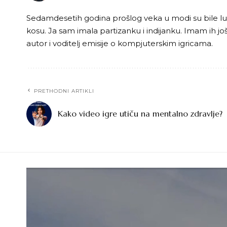
Sedamdesetih godina prošlog veka u modi su bile lutk
kosu. Ja sam imala partizanku i indijanku. Imam ih j
autor i voditelj emisije o kompjuterskim igricama.
PRETHODNI ARTIKLI
Kako video igre utiču na mentalno zdravlje?