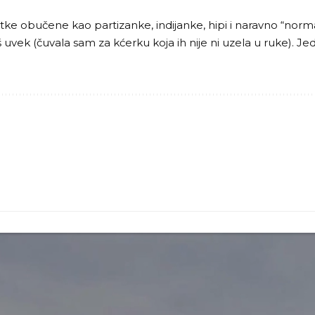
e obučene kao partizanke, indijanke, hipi i naravno “normaln
oš uvek (čuvala sam za kćerku koja ih nije ni uzela u ruke).