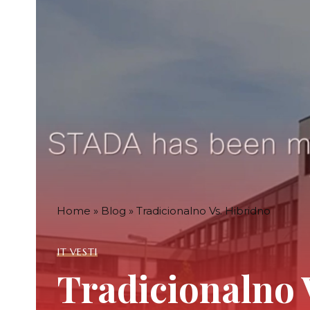
Home
»
Blog
»
Tradicionalno Vs. Hibridno
IT VESTI
Tradicionalno 