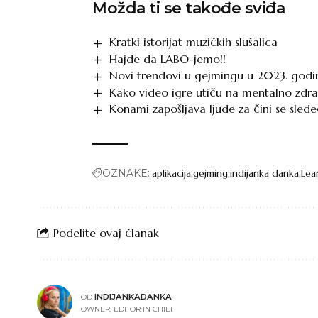
Možda ti se takođe sviđa
Kratki istorijat muzičkih slušalica
Hajde da LABO-jemo!!
Novi trendovi u gejmingu u 2023. godi
Kako video igre utiču na mentalno zdra
Konami zapošljava ljude za čini se sledeć
OZNAKE:
aplikacija
gejming
indijanka danka
Lea
Podelite ovaj članak
INDIJANKADANKA
OD
OWNER, EDITOR IN CHIEF