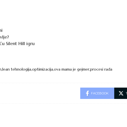
ni
vlje?
u Silent Hill igru
n
lean tehnologija
optimizacija
ova mama je gejmer
procesi rada
FACEBOOK