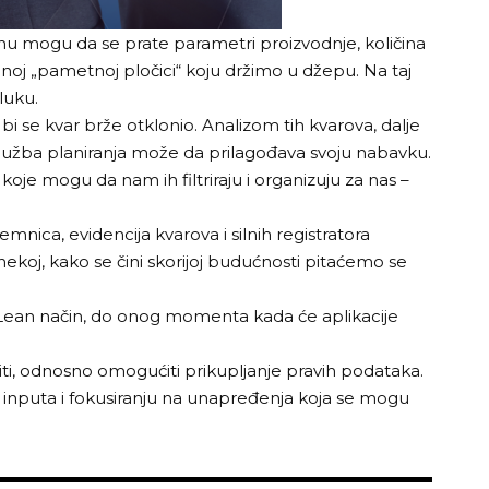
nu mogu da se prate parametri proizvodnje, količina
jednoj „pametnoj pločici“ koju držimo u džepu. Na taj
luku.
bi se kvar brže otklonio. Analizom tih kvarova, dalje
užba planiranja može da prilagođava svoju nabavku.
koje mogu da nam ih filtriraju i organizuju za nas –
ca, evidencija kvarova i silnih registratora
nekoj, kako se čini skorijoj budućnosti pitaćemo se
na Lean način, do onog momenta kada će aplikacije
ti, odnosno omogućiti prikupljanje pravih podataka.
h inputa i fokusiranju na unapređenja koja se mogu