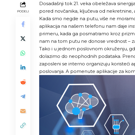
Dosadašnji tok 21. veka obeležava sinergija
pored novčanika, ključeva od nekretnine, 
PODELI
Kada smo negde na putu, više ne moramo d
aplikacija na našem telefonu nam daje in
primeru, kada ga posmatramo kroz prizmu L
nam na tom putu ne donose vrednost – zaus
Tako i u jednom poslovnom okruženju, gde
dolazimo do neophodnih podataka. Prenoše
zaposleni se interno organizuju koristeći a
poslovanja. A pomenute aplikacije za kom