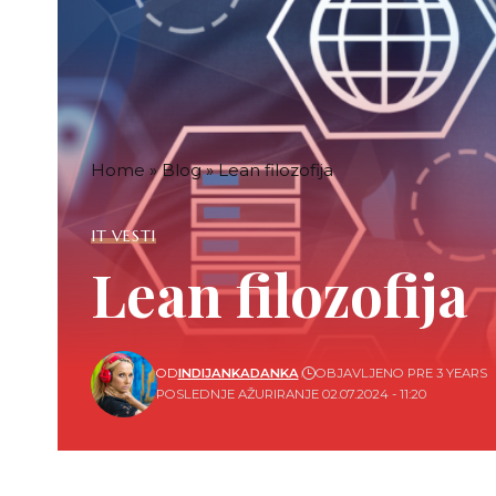
Home
»
Blog
»
Lean filozofija
IT VESTI
Lean filozofija
OD
INDIJANKADANKA
OBJAVLJENO PRE 3 YEARS
POSLEDNJE AŽURIRANJE 02.07.2024 - 11:20