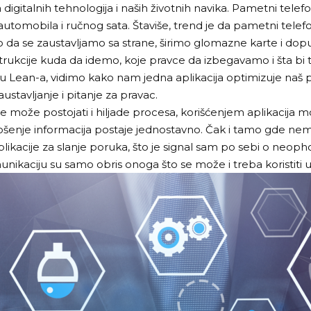
 digitalnih tehnologija i naših životnih navika. Pametni tele
automobila i ručnog sata. Štaviše, trend je da pametni tele
a se zaustavljamo sa strane, širimo glomazne karte i dop
strukcije kuda da idemo, koje pravce da izbegavamo i šta 
ean-a, vidimo kako nam jedna aplikacija optimizuje naš pro
tavljanje i pitanje za pravac.
 može postojati i hiljade procesa, korišćenjem aplikacija
nje informacija postaje jednostavno. Čak i tamo gde nema 
plikacije za slanje poruka, što je signal sam po sebi o neopho
unikaciju su samo obris onoga što se može i treba koristit