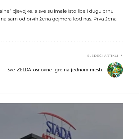
e” djevojke, a sve su imale isto lice i dugu crnu
 Jedna sam od prvih žena gejmera kod nas. Prva žena
SLEDEĆI ARTIKLI
Sve ZELDA osnovne igre na jednom mestu