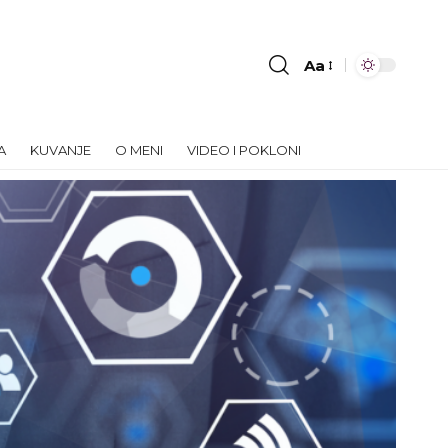
Aa
Font
Resizer
A
KUVANJE
O MENI
VIDEO I POKLONI