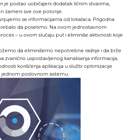
fon je postao uobičajeni dodatak ličnim stvarima,
fon zameni sve ove potonje.
unjujemo se informacijama od lokalaca. Prigodna
bi trebalo da posetimo. Na ovom jednostavnom
ces – u ovom slučaju put i eliminiše aktivnosti koje
 možemo da eliminišemo nepotrebne radnje i da brže
zvanično uspostavljenog kanalisanja informacija,
dnosti korišćenja aplikacija u službi optimizacije
i u jednom poslovnom sistemu.