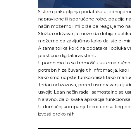
Sistem prikupljanja podataka u jednoj pr
napravljene ili isporučene robe, pozicija na
način možemo i mi brže da reagujemo na
Služba održavanja može da dobija notifikaci
možemo da zaključimo kako da iste elimi
A sama tolika količina podataka i odluka ve
praktično digitalni asistent.
Uporedimo to sa tromošću sistema ručnog v
potrebnih za čuvanje tih infromacija, kao i
kako smo uopšte funkcionisali tako manu
Jedan od izazova, pored usmeravanja ljudi
usvojiti Lean način rada i samostalno se 
Naravno, da bi svaka aplikacija funkcioni
U domaćoj kompaniji Tecor consulting posv
izvesti preko njih.