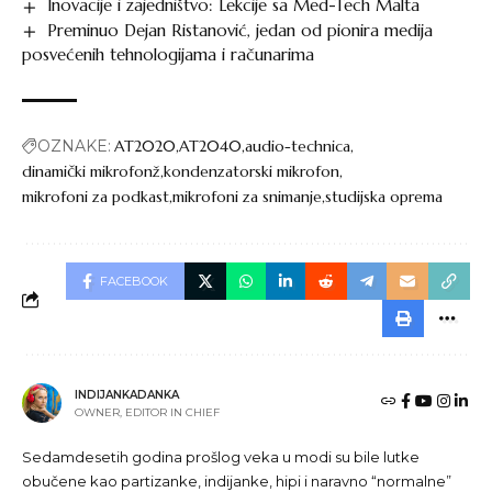
Inovacije i zajedništvo: Lekcije sa Med-Tech Malta
Preminuo Dejan Ristanović, jedan od pionira medija
posvećenih tehnologijama i računarima
OZNAKE:
AT2020
AT2040
audio-technica
dinamički mikrofonž
kondenzatorski mikrofon
mikrofoni za podkast
mikrofoni za snimanje
studijska oprema
FACEBOOK
INDIJANKADANKA
OWNER, EDITOR IN CHIEF
Sedamdesetih godina prošlog veka u modi su bile lutke
obučene kao partizanke, indijanke, hipi i naravno “normalne”