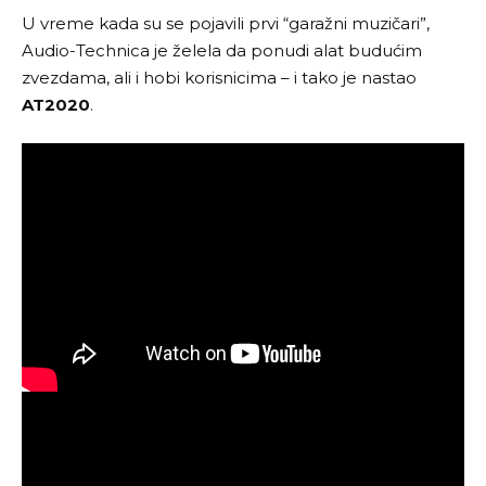
U vreme kada su se pojavili prvi “garažni muzičari”,
Audio-Technica je želela da ponudi alat budućim
zvezdama, ali i hobi korisnicima – i tako je nastao
AT2020
.