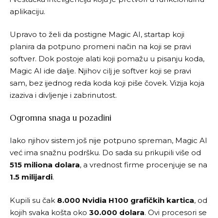
aplikaciju.
Upravo to želi da postigne
Magic AI
,
startap
koji
planira da potpuno promeni način na koji se pravi
softver. Dok postoje alati koji pomažu u pisanju koda,
Magic AI ide dalje. Njihov cilj je softver koji se pravi
sam, bez ijednog reda koda koji piše čovek. Vizija koja
izaziva i divljenje i zabrinutost.
Ogromna snaga u pozadini
Iako njihov sistem još nije potpuno spreman, Magic
AI
već ima snažnu podršku. Do sada su prikupili više od
515 miliona dolara
, a vrednost firme procenjuje se na
1.5 milijardi
.
Kupili su čak
8.000 Nvidia H100 grafičkih kartica
, od
kojih svaka košta oko
30.000 dolara
. Ovi procesori se