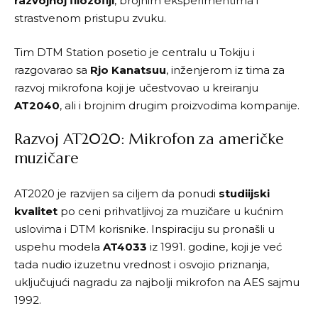
razvojnoj filozofiji
, brojnim eksperimentima i
strastvenom pristupu zvuku.
Tim DTM Station posetio je centralu u Tokiju i
razgovarao sa
Rjo Kanatsuu
, inženjerom iz tima za
razvoj mikrofona koji je učestvovao u kreiranju
AT2040
, ali i brojnim drugim proizvodima kompanije.
Razvoj AT2020: Mikrofon za američke
muzičare
AT2020 je razvijen sa ciljem da ponudi
studiijski
kvalitet
po ceni prihvatljivoj za muzičare u kućnim
uslovima i DTM korisnike. Inspiraciju su pronašli u
uspehu modela
AT4033
iz 1991. godine, koji je već
tada nudio izuzetnu vrednost i osvojio priznanja,
uključujući nagradu za najbolji mikrofon na AES sajmu
1992.