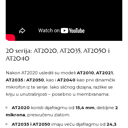
20 serija: AT2020, AT2035, AT2050 i
AT2040
Nakon AT2020 usledili su modeli
AT2010
,
AT2021
,
AT2035
i
AT2050
, kao i
AT2040
kao prvi dinamički
mikrofon iz te serije. Iako sličnog dizajna, razlike se
kriju u unutrašnjosti – posebno u membranama:
AT2020
koristi dijafragmu od
15,4 mm
, debljine
2
mikrona
, presvučenu zlatom.
AT2035 i AT2050
imaju veću dijafragmu od
24,3