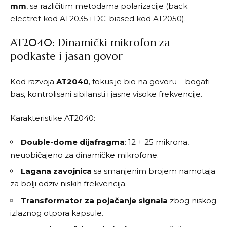
mm
, sa različitim metodama polarizacije (back
electret kod AT2035 i DC-biased kod AT2050).
AT2040: Dinamički mikrofon za
podkaste i jasan govor
Kod razvoja
AT2040
, fokus je bio na govoru – bogati
bas, kontrolisani sibilansti i jasne visoke frekvencije.
Karakteristike
AT2040
:
Double-dome dijafragma
: 12 + 25 mikrona,
neuobičajeno za dinamičke mikrofone.
Lagana zavojnica
sa smanjenim brojem namotaja
za bolji odziv niskih frekvencija.
Transformator za pojačanje signala
zbog niskog
izlaznog otpora kapsule.