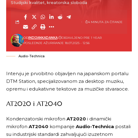
Studijski kvalitet, kreatorska sloboda
4 MINUTA ZA ČITANJE
OD
INDIJANKADANKA
OBJAVLJENO PRE 1 YEAR
POSLEDNJE AŽURIRANJE 18.07.2025 - 12:56
Audio-Technica
Intervju je prvobitno objavljen na japanskom portalu
DTM Station
, specijalizovanom za desktop muziku,
opremu i edukativne tekstove za muzičke stvaraoce.
AT2020 i AT2040
Kondenzatorski mikrofon
AT2020
i dinamički
mikrofon
AT2040
kompanije
Audio-Technica
postali
su industrijski standardi zahvaljujući izuzetnom