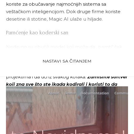
koriste za obučavanje najmoćnijih sistema sa
veštačkom inteligencijom. Dok druge firme koriste
desetine ili stotine, Magic AI ulaže u hiljade.
Pamćenje kao koderski san
Nedavno su obučili model koji može da „pamti“ čak
100 miliona tokena
, što odgovara količini od oko
10
NASTAVI SA ČITANJEM
miliona linija koda
. Ovakav kapacitet pamćenja
omogućava sistemu da se snalazi u ogromnim
projektima i da uči iz svakog koraka.
Zamislite softver
koji zna sve što ste ikada kodirali i koristi to da
napiše naredni red savršeno.
Šta sledi
Magic AI je deo velikog porasta interesovanja za
alatima koji pomažu u kodiranju pomoću veštačke