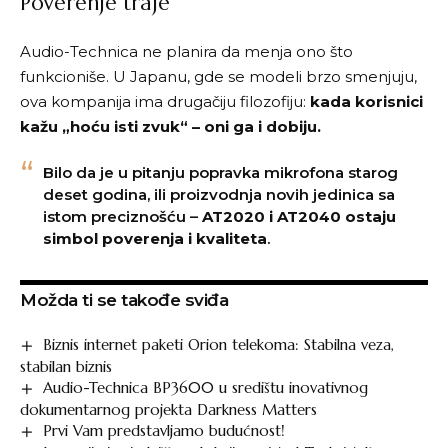
Poverenje traje
Audio-Technica ne planira da menja ono što
funkcioniše. U Japanu, gde se modeli brzo smenjuju,
ova kompanija ima drugačiju filozofiju:
kada korisnici
kažu „hoću isti zvuk“ – oni ga i dobiju.
Bilo da je u pitanju popravka mikrofona starog
deset godina, ili proizvodnja novih jedinica sa
istom preciznošću –
AT2020 i AT2040 ostaju
simbol poverenja i kvaliteta
.
Možda ti se takođe sviđa
Biznis internet paketi Orion telekoma: Stabilna veza,
stabilan biznis
Audio-Technica BP3600 u središtu inovativnog
dokumentarnog projekta Darkness Matters
Prvi Vam predstavljamo budućnost!