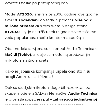
kvalitetu zvuka po pristupačnoj ceni.
Model
AT2020
, lansiran još 2006. godine, ove godine
slavi
18. rođendan
i do sada je prodat u
više od 2
miliona primeraka
širom sveta. S druge strane,
AT2040
, koji je na tržištu tek tri godine, već stiče sve
veću popularnost među kreatorima sadržaja.
Oba modela razvijena su u centrali Audio-Technica u
Mačidi (Tokio)
, a i dalje su među najprodavanijim
mikrofonima širom sveta.
Kako je japanska kompanija uspela ono što nisu
mogli Amerikanci i Nemci?
Dok su studijski mikrofoni dugo bili rezervisani za
skupe modele iz SAD-a i Nemačke,
Audio-Technica
je pronašla sopstveni put – zahvaljujući
jedinstvenoj