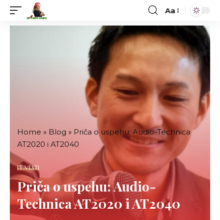
Aa
Font
Resizer
Home
»
Blog
»
Priča o uspehu: Audio-Technica
AT2020 i AT2040
IT VESTI
Priča o uspehu: Audio-
Technica AT2020 i AT2040