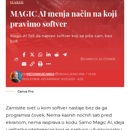
IT VESTI
MAGIC AI menja način na koji
pravimo softver
Magic AI želi da napravi softver koji se piše sam, bez
ljudi.
3 MINUTA ZA ČITANJE
OD
INDIJANKADANKA
OBJAVLJENO PRE 1 YEAR
POSLEDNJE AŽURIRANJE 10.07.2025 - 6:05
Canva Pro
Zamislite svet u kom softver nastaje bez da ga
programira čovek. Nema kasnih noćnih sati pred
ekranom, nema rasprava o kodu. Samo Magic AI, ideja
i veštačka inteligencija koja je pretvori u funkcionalnu