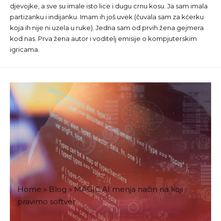
djevojke, a sve su imale isto lice i dugu crnu kosu. Ja sam imala
partizanku i indijanku. Imam ih još uvek (čuvala sam za kćerku
koja ih nije ni uzela u ruke). Jedna sam od prvih žena gejmera
kod nas. Prva žena autor i voditelj emisije o kompjuterskim
igricama.
Home
»
Blog
»
MAGIC AI menja način na koji
pravimo softver