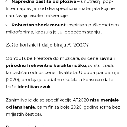
Napredna zaštita od ploziva
– unutrašnji pop-
filter napravljen od dva specifična materijala koji ne
narušavaju visoke frekvencije.
Robustan shock mount
: inspirisan puškometnim
mikrofonima, kapsula je „u lebdećem stanju“.
Zašto korisnici i dalje biraju AT2020?
Od YouTube kreatora do muzičara, svi cene
ravnu i
prirodnu frekventnu karakteristiku
, čvrstu izradu i
fantastičan odnos cene i kvaliteta. U doba pandemije
(2020), prodaja je dodatno skočila, a korisnici i dalje
traže
identičan zvuk
.
Zanimljivo je da se specifikacije
AT2020
nisu menjale
od lansiranja
, osim finiša boje 2020. godine (crna bez
mrljastih čestica).