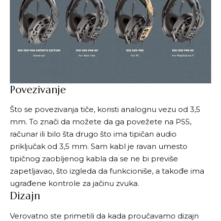
Povezivanje
Što se povezivanja tiče, koristi analognu vezu od 3,5
mm. To znači da možete da ga povežete na PS5,
računar ili bilo šta drugo što ima tipičan audio
priključak od 3,5 mm. Sam kabl je ravan umesto
tipičnog zaobljenog kabla da se ne bi previše
zapetljavao, što izgleda da funkcioniše, a takođe ima
ugrađene kontrole za jačinu zvuka.
Dizajn
Verovatno ste primetili da kada proučavamo dizajn