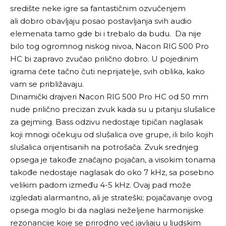
središte neke igre sa fantastičnim ozvučenjem
ali dobro obavljaju posao postavljanja svih audio
elemenata tamo gde bi i trebalo da budu. Da nije
bilo tog ogromnog niskog nivoa, Nacon RIG 500 Pro
HC bi zapravo zvučao prilično dobro. U pojedinim
igrama ćete tačno čuti neprijatelje, svih oblika, kako
vam se približavaju.
Dinamički drajveri Nacon RIG 500 Pro HC od 50 mm
nude prilično precizan zvuk kada su u pitanju slušalice
za gejming. Bass odzivu nedostaje tipičan naglasak
koji mnogi očekuju od slušalica ove grupe, ili bilo kojih
slušalica orijentisanih na potrošača. Zvuk srednjeg
opsega je takođe značajno pojačan, a visokim tonama
takođe nedostaje naglasak do oko 7 kHz, sa posebno
velikim padom između 4-5 kHz. Ovaj pad može
izgledati alarmantno, ali je strateški; pojačavanje ovog
opsega moglo bi da naglasi neželjene harmonijske
rezonancije koje se prirodno već javljaju u ljudskim