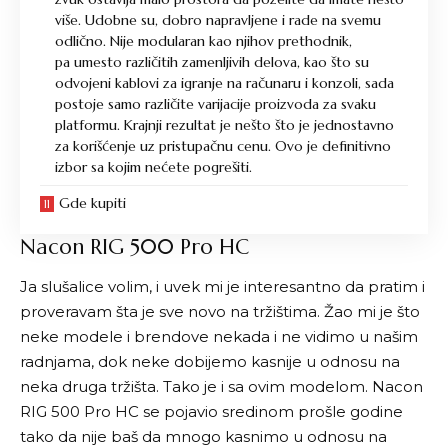
više. Udobne su, dobro napravljene i rade na svemu
odlično. Nije modularan kao njihov prethodnik,
pa umesto različitih zamenljivih delova, kao što su
odvojeni kablovi za igranje na računaru i konzoli, sada
postoje samo različite varijacije proizvoda za svaku
platformu. Krajnji rezultat je nešto što je jednostavno
za korišćenje uz pristupačnu cenu. Ovo je definitivno
izbor sa kojim nećete pogrešiti.
Gde kupiti
Nacon RIG 500 Pro HC
Ja slušalice volim, i uvek mi je interesantno da pratim i
proveravam šta je sve novo na tržištima. Žao mi je što
neke modele i brendove nekada i ne vidimo u našim
radnjama, dok neke dobijemo kasnije u odnosu na
neka druga tržišta. Tako je i sa ovim modelom. Nacon
RIG 500 Pro HC se pojavio sredinom prošle godine
tako da nije baš da mnogo kasnimo u odnosu na