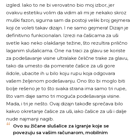
izgled. Iako to ne bi verovatno bio moj izbor, jer
ovakvu estetiku volim da vidim ali mi je nekako skroz
muški fazon, sigurna sam da postoji veliki broj gejmera
koji će voleti takav dizajn. I ne samo gejmera! Dizajn je
definitivno funkcionalan. Izrezi na čašicama za uši
svetle kao neko olakšanje težine, što rezultira prilično
laganim slušalicama. One na traci za glavu se koriste
za podešavanje visine ultralake čelične trake za glavu,
tako da umesto da pomerate čašice za uši gore
ilidole, ubacite ih u bilo koju rupu koja odgovara
vašem željenom podešavanju. Ono što bi moglo biti
bolje rešeno je to što svaka strana ima samo tri rupe,
što vam daje samo tri moguća podešavanja visine.
Mada, i tri je nešto. Ovaj dizajn takođe sprečava bilo
kakvo okretanje čašice za uši, iako čašice za uši i dalje
nude najmanji nagib.
Ovo su žičane slušalice za igranje koje se
povezuju sa vašim računarom, mobilnim