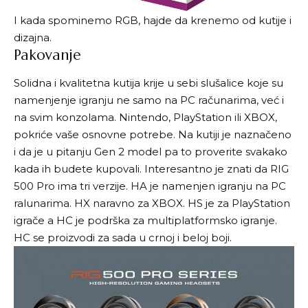
I kada spominemo RGB, hajde da krenemo od kutije i
dizajna.
Pakovanje
Solidna i kvalitetna kutija krije u sebi slušalice koje su
namenjenje igranju ne samo na PC računarima, već i
na svim konzolama. Nintendo, PlayStation ili XBOX,
pokriće vaše osnovne potrebe. Na kutiji je naznačeno
i da je u pitanju Gen 2 model pa to proverite svakako
kada ih budete kupovali. Interesantno je znati da RIG
500 Pro ima tri verzije. HA je namenjen igranju na PC
ralunarima. HX naravno za XBOX. HS je za PlayStation
igrače a HC je podrška za multiplatformsko igranje.
HC se proizvodi za sada u crnoj i beloj boji.