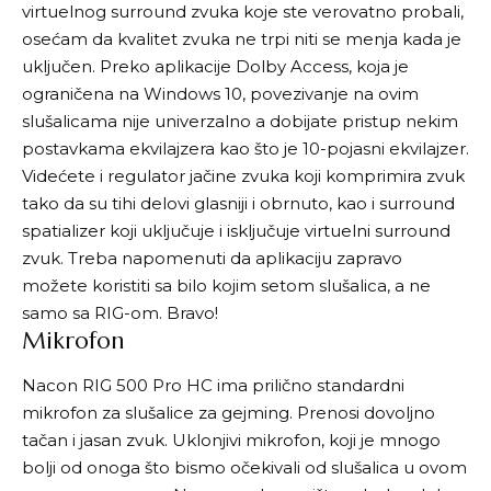
virtuelnog surround zvuka koje ste verovatno probali,
osećam da kvalitet zvuka ne trpi niti se menja kada je
uključen. Preko aplikacije Dolby Access, koja je
ograničena na Windows 10, povezivanje na ovim
slušalicama nije univerzalno a dobijate pristup nekim
postavkama ekvilajzera kao što je 10-pojasni ekvilajzer.
Videćete i regulator jačine zvuka koji komprimira zvuk
tako da su tihi delovi glasniji i obrnuto, kao i surround
spatializer koji uključuje i isključuje virtuelni surround
zvuk. Treba napomenuti da aplikaciju zapravo
možete koristiti sa bilo kojim setom slušalica, a ne
samo sa RIG-om. Bravo!
Mikrofon
Nacon RIG 500 Pro HC ima prilično standardni
mikrofon za slušalice za gejming. Prenosi dovoljno
tačan i jasan zvuk. Uklonjivi mikrofon, koji je mnogo
bolji od onoga što bismo očekivali od slušalica u ovom