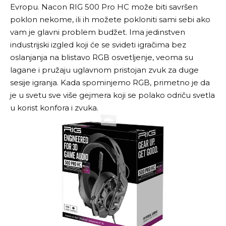
Evropu. Nacon RIG 500 Pro HC može biti savršen
poklon nekome, ili ih možete pokloniti sami sebi ako
vam je glavni problem budžet. Ima jedinstven
industrijski izgled koji će se svideti igračima bez
oslanjanja na blistavo RGB osvetljenje, veoma su
lagane i pružaju uglavnom pristojan zvuk za duge
sesije igranja. Kada spominjemo RGB, primetno je da
je u svetu sve više gejmera koji se polako odriču svetla
u korist konfora i zvuka.