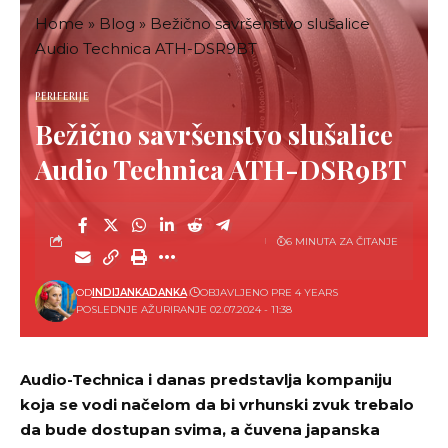
Home
»
Blog
»
Bežično savršenstvo slušalice
Audio Technica ATH-DSR9BT
PERIFERIJE
Bežično savršenstvo slušalice
Audio Technica ATH-DSR9BT
6 MINUTA ZA ČITANJE
OD
INDIJANKADANKA
OBJAVLJENO PRE 4 YEARS
POSLEDNJE AŽURIRANJE 02.07.2024 - 11:38
Audio-Technica i danas predstavlja kompaniju
koja se vodi načelom da bi vrhunski zvuk trebalo
da bude dostupan svima, a čuvena japanska