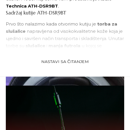
Technica ATH-DSR9BT
.
Sadržaj kutije ATH-DSR9BT
Prvo što nalazimo kada otvorimo kutiju je
torba za
slušalice
napravljena od visokokvalitetne kože koja je
ujedno i savršen način transporta i skladištenja. Unutar
torbe su
slušalice
i
manja futrola
u kojoj se
nalazi
usb kabl za punjenje dugačak dva
metra
i
rezervni deo
za slušalicu. Ostatak čine
NASTAVI SA ČITANJEM
priručnici i garantni list.