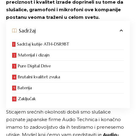
preciznost i kvalitet izrade doprineli su tome da
slušalice, gramofoni i mikrofoni ove kompanije
postanu veoma traženi u celom svetu.
Sadržaj
Sadržaj kutije ATH-DSR9BT
Materijal i dizajn
Pure Digital Drive
Brutalni kvalitet zvuka
Baterija
Zaključak
Sticajem srećnih okolnosti dobili smo slušalice
poznate japanske firme Audio Technica i konačno
imamo to zadovoljstvo da ih testiramo i prenesemo
utiske. Model koji ćemo vam predstaviti je
Audio-