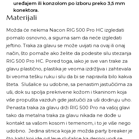
uređajem ili konzolom po izboru preko 3,5 mm
konektora.
Materijali
Možda će nekima Nacon RIG 500 Pro HC izgledati
pomalo osnovno, a sigurna sam da neće izgledati
jeftino. Traka za glavu se može uvijati na ovaj ili onaj
način, što pomaže ako želite da podesite silu stezanja
RIG 500 Pro HC. Pored toga, iako je sve van trake za
glavu plastično, plastika je veoma izdržljiva i zahtevala
bi veoma tešku ruku i silu da bi se napravila bilo kakva
šteta. Slušalice su udobne, sa penastim jastučićima za
uši, dok su spolja prekrivene kožom i tkaninom koja
više propušta vazduh gde jastučići za uši dodiruju uho.
Penasta traka za glavu drži RIG 500 Pro na vašoj glavi
tako da metalna traka za glavu nikada ne dođe u
kontakt sa vašom kosom i temenom, i to je više nego
udobno. Jedina sitnica koja je možda party breaker je
što kabl koji ide od leve slušalice ka desnoj vodi se