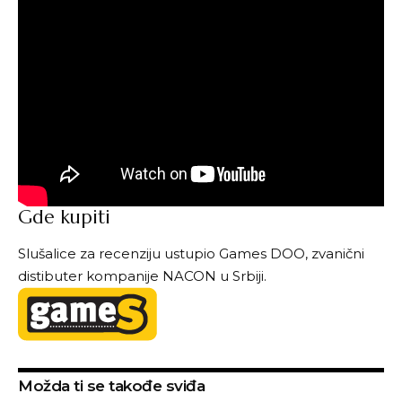
Gde kupiti
Slušalice za recenziju ustupio
Games DOO
, zvanični
distibuter kompanije NACON u Srbiji.
Možda ti se takođe sviđa