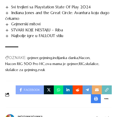
Svi trejleri sa Playstation State Of Play 2024
Indiana Jones and the Great Circle: Avantura koju dugo
čekamo
Gejmerski mitovi
STVARI KOJE NESTAJU – Riba
Najbolje igre u FALLOUT stilu
OZNAKE:
gejmer
gejming
indijanka danka
Nacon
Nacon RIG 500 Pro HC
ova mama je gejmer
RIG
slušalice
slušalice za gejming
zvuk
FACEBOOK
INDIJANKADANKA