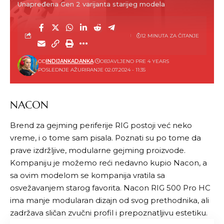
Unapređena Gen 2 varijanta starijeg modela
12 MINUTA ZA ČITANJE
OD
INDIJANKADANKA
OBJAVLJENO PRE 4 YEARS
POSLEDNJE AŽURIRANJE 02.07.2024 - 11:35
NACON
Brend za gejming periferije RIG postoji već neko
vreme, i o tome sam pisala. Poznati su po tome da
prave izdržljive, modularne gejming proizvode.
Kompaniju je možemo reći nedavno kupio Nacon, a
sa ovim modelom se kompanija vratila sa
osvežavanjem starog favorita. Nacon RIG 500 Pro HC
ima manje modularan dizajn od svog prethodnika, ali
zadržava sličan zvučni profil i prepoznatljivu estetiku.