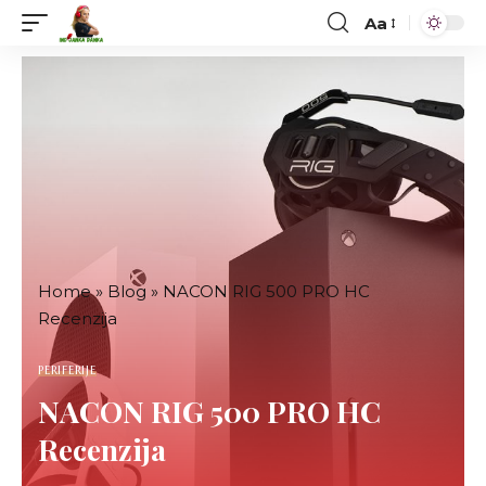
Aa
Font
Resizer
Home
»
Blog
»
NACON RIG 500 PRO HC
Recenzija
PERIFERIJE
NACON RIG 500 PRO HC
Recenzija