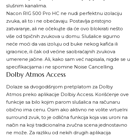
slušnim kanalima.
Nacon RIG 500 Pro HC ne nudi perfektnu izolaciju
zvuka, ali to i ne obećavaju. Postavlja pristojno
zatvaranje, ali ne očekujte da će ovo blokirati nešto
više od tipičnih zvukova u domu. Slušalice sigurno
neće moći da vas izoluju od buke nekog kafića ili
igraonice, ili čak od većine saobraćajnih zvukova
umerene jačine. Ali, kako sam već napisala, nigde se u
specifikacijama i ne spomine Noise Cancelling.
Dolby Atmos Access
Dolaze sa dvogodišnjom pretplatom za Dolby
Atmos preko aplikacije Dolbiy Access. Korišćenje ove
funkcije sa bilo kojim parom slušalica na računaru
obično ima cenu. Osim ako aktivno ne volite virtuelni
surround zvuk, to je odlična funkcija koja vas uroni na
način na koji tradicionalna zvučna scena jednostavno
ne može. Za razliku od nekih drugih aplikacija