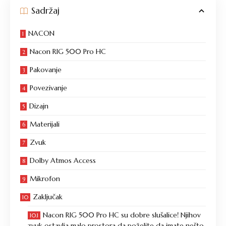
Sadržaj
NACON
Nacon RIG 500 Pro HC
Pakovanje
Povezivanje
Dizajn
Materijali
Zvuk
Dolby Atmos Access
Mikrofon
Zaključak
Nacon RIG 500 Pro HC su dobre slušalice! Njihov
zvuk ostavlja malo prostora da poželite da imate nešto