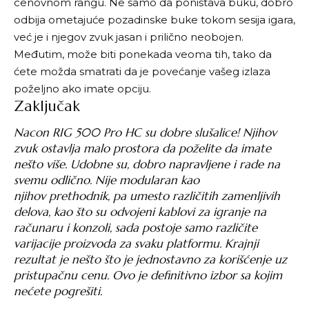
cenovnom rangu. Ne samo da poništava buku, dobro
odbija ometajuće pozadinske buke tokom sesija igara,
već je i njegov zvuk jasan i prilično neobojen.
Međutim, može biti ponekada veoma tih, tako da
ćete možda smatrati da je povećanje vašeg izlaza
poželjno ako imate opciju.
Zaključak
Nacon RIG 500 Pro HC su dobre slušalice! Njihov
zvuk ostavlja malo prostora da poželite da imate
nešto više. Udobne su, dobro napravljene i rade na
svemu odlično. Nije modularan kao
njihov prethodnik, pa umesto različitih zamenljivih
delova, kao što su odvojeni kablovi za igranje na
računaru i konzoli, sada postoje samo različite
varijacije proizvoda za svaku platformu. Krajnji
rezultat je nešto što je jednostavno za korišćenje uz
pristupačnu cenu. Ovo je definitivno izbor sa kojim
nećete pogrešiti.