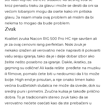
kroz penastu traku za glavu i može se desiti da oni sa
većom lobanjom mogu da osete kako im pritiska
glavu. Ja nisam imala ovaj problem ali mislim da bi
nekima to mogao da bude problem.
Zvuk
Kvalitet zvuka Nacon RIG 500 Pro HC nije savršen ali
je za ovaj cenovni rang perfektan. Niski zvuk je
nekako izražen ali verovatno neće napraviti ili pokvariti
vašu sesiju igranja, tako da je i dalje dobar izbor ako
želite nešto posebno za igranje. Dakle, ikratko, za
gejming su odlične! Ali kada rešite pređete na muziku
ili filmove, pomalo ćete biti u nedoumici da li to može
bolje. High end je prisutan, a nije onako limen kako
većina budžetskih slušalica ne može da izvede, dok su
srednji puni i primetni. Zvučna kulisa je takođe prilično
dobra. To je tradicionalni stereo zvuk tako da se
verovatno nećete osećati kao da ste prebačeni u