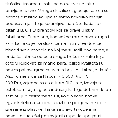
slušalica, imamo utisak kao da su sve nekako
pravljene slično. Mnoge slušalice izgledaju kao da su
proizašle iz istog kalupa sa samo nekoliko manjih
podešavanja. I to je razumljivo, naročito kada su u
pitanju B, C ili D brendovi koji se prave u istim
fabrikama. Znate ono, kao kožne torbe prva, druga i
xx ruka, tako je i sa slušalicama. Bitni brendovi će
izbaciti svoje modele na kojima su radili godinama, a
onda će fabrika odraditi drugu, treću i xx ruku koju
ćete vi kupovati za manje para, lošijeg kvaliteta i u
nekim pakovanjima razlivenih boja. Ali, bitno je da liče!
Ali… To nije sličaj sa Nacon RIG 500 Pro HC.
500 Pro, zajedno sa ostatkom RIG linije, izdvaja se
estetikom koja izgleda industrijski. To je dobrim delom
zahvaljujući čašicama za uši, koje Nacon naziva
egzoskeletima, koji imaju različite poligonalne oblike
izrezane iz plastike. Traka za glavu takođe ima
nekoliko strateški postavljenih rupa da upotpuni