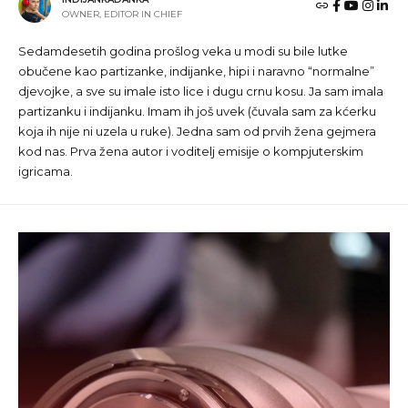
OWNER, EDITOR IN CHIEF
Sedamdesetih godina prošlog veka u modi su bile lutke
obučene kao partizanke, indijanke, hipi i naravno “normalne”
djevojke, a sve su imale isto lice i dugu crnu kosu. Ja sam imala
partizanku i indijanku. Imam ih još uvek (čuvala sam za kćerku
koja ih nije ni uzela u ruke). Jedna sam od prvih žena gejmera
kod nas. Prva žena autor i voditelj emisije o kompjuterskim
igricama.