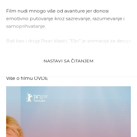
Film nudi mnogo više od avanture jer donosi
emotivno putovanje kroz sazrevanje, razumevanje i
samoprihvatanje.
Baš kao i drugi Pixar klasici, “Elio” je animacija za decu i
odrasle, ali pre svega za one koji se ikada nisu uklapali.
I za one koji su zbog toga mislili da nešto nije u redu s
NASTAVI SA ČITANJEM
njima.
Više o filmu
OVDE
Predlažem da pročitate
Stiže Stič – lik koji nikada ne
izlazi iz srca
, kao i
Stitch: priča o pripadanju i
fenomenu koji traje