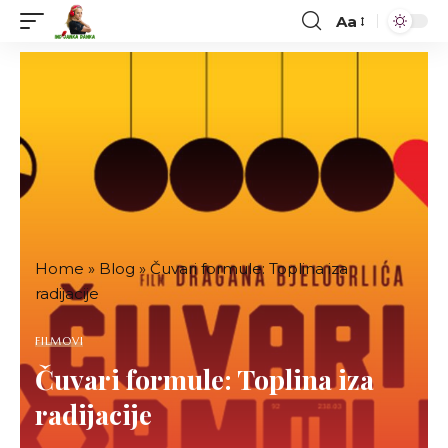
Aa
Font
Resizer
Home
»
Blog
»
Čuvari formule: Toplina iza
radijacije
FILMOVI
Čuvari formule: Toplina iza
radijacije