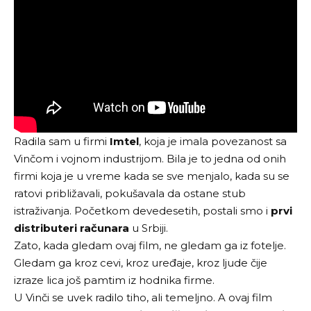
Radila sam u firmi
Imtel
, koja je imala povezanost sa
Vinčom i vojnom industrijom. Bila je to jedna od onih
firmi koja je u vreme kada se sve menjalo, kada su se
ratovi približavali, pokušavala da ostane stub
istraživanja. Početkom devedesetih, postali smo i
prvi
distributeri računara
u Srbiji.
Zato, kada gledam ovaj film, ne gledam ga iz fotelje.
Gledam ga kroz cevi, kroz uređaje, kroz ljude čije
izraze lica još pamtim iz hodnika firme.
U Vinči se uvek radilo tiho, ali temeljno. A ovaj film