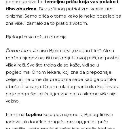
donosi upravo to:
temeljnu priču koja vas polako i
tiho obuzima
. Bez jeftinog patriotizm, karikature i
cinizma. Samo priča o tome kako je neko poželeo da
zna više, i zamalo za to platio životom.
Bjelogrlićeva režija i emocija
Čuvari formule
nisu Bjelin prvi „ozbiljan film“. Ali su
možda njegov najtiši i najzreliji. U ovoj priči, ne postoji
višak reči. Sve što treba da se kaže, vidi se u
pogledima. Onom lekara, koji zna da prepoznaje
ćelije, ali ne ume da prepozna sebe kad ga politika
obriše iz sećanja. Onom mladog naučnika koji shvata
da je pogrešio, ali ćuti, jer zna da to nikome više nije
važno.
Film ima
toplinu
koju poznajemo iz Bjelogrlićevih
radova, ali donekle drugačiji pristup, jer je i priča
drugačija. I zato me čudi zašto je ova priča kod nas