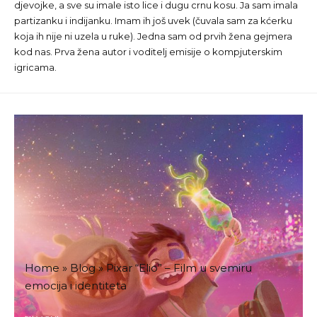
djevojke, a sve su imale isto lice i dugu crnu kosu. Ja sam imala
partizanku i indijanku. Imam ih još uvek (čuvala sam za kćerku
koja ih nije ni uzela u ruke). Jedna sam od prvih žena gejmera
kod nas. Prva žena autor i voditelj emisije o kompjuterskim
igricama.
Home
»
Blog
»
Pixar “Elio” – Film u svemiru
emocija i identiteta