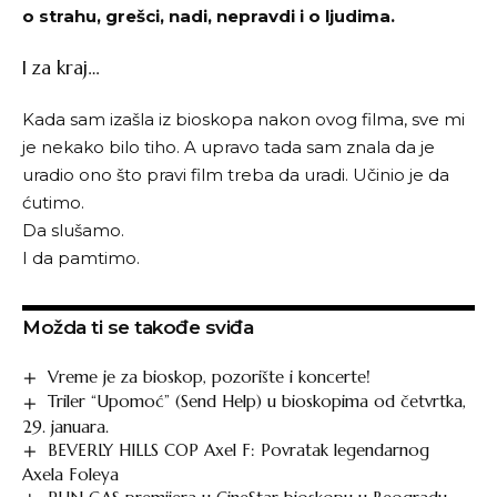
o strahu, grešci, nadi, nepravdi i o ljudima.
I za kraj…
Kada sam izašla iz bioskopa nakon ovog filma, sve mi
je nekako bilo tiho. A upravo tada sam znala da je
uradio ono što pravi film treba da uradi. Učinio je da
ćutimo.
Da slušamo.
I da pamtimo.
Možda ti se takođe sviđa
Vreme je za bioskop, pozorište i koncerte!
Triler “Upomoć” (Send Help) u bioskopima od četvrtka,
29. januara.
BEVERLY HILLS COP Axel F: Povratak legendarnog
Axela Foleya