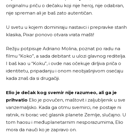
originalnu priču o dečaku koji nije heroj, nije odabran,
nije spreman ali je baš zato autentičan.
U svetu u kojem dominiraju nastavci i prepravke starih
klasika, Pixar ponovo otvara vrata mašti!
Režiju potpisuje Adriano Molina, poznat po radu na
filmu “Koko”, a sada debitant u ulozi glavnog reditelja.
I baš kao u “Koku”, i ovde nas očekuje dirljiva priča o
identitetu, pripadanju i onom neobjašnjivom osećaju
kada znaš da si drugačiji.
Elio je dečak kog svemir nije razumeo, ali ga je
prihvatio
Elio je povučen, maštovit i zaljubljenik u sve
vanzemaljsko. Kada ga otmu svemirci, ne postaje ni
ratnik, ni borac već glasnik planete Zemlje, slučajno. U
tom haosu i međuplanetarnim nesporazumima, Elio
mora da nauči ko je zapravo on.