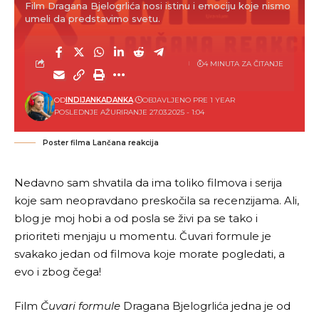
Film Dragana Bjelogrlića nosi istinu i emociju koje nismo
umeli da predstavimo svetu.
4 MINUTA ZA ČITANJE
OD
INDIJANKADANKA
OBJAVLJENO PRE 1 YEAR
POSLEDNJE AŽURIRANJE 27.03.2025 - 1:04
Poster filma Lančana reakcija
Nedavno sam shvatila da ima toliko filmova i serija
koje sam neopravdano preskočila sa recenzijama. Ali,
blog je moj hobi a od posla se živi pa se tako i
prioriteti menjaju u momentu. Čuvari formule je
svakako jedan od filmova koje morate pogledati, a
evo i zbog čega!
Film
Čuvari formule
Dragana Bjelogrlića jedna je od