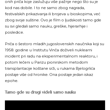
onih priča koje zaslužuju više pažnje nego što su je
kod nas dobile. I to ne samo zbog nagrada,
festivalskih prikazivanja ili brojeva u bioskopima, već
zbog svoje suštine. Ovo je film o ljudskosti tamo gde
su svi gledali samo nauku, greške, hijerarhije i
posledice.
Priča o šestoro mladih jugoslovenskih naučnika koji su
1958. godine u Institutu Vinča doživeli nuklearni
incident pri radu na eksperimentalnom reaktoru, i
potom lečeni u Parizu pionirskom metodom
transplantacije koštane srži, u rukama Bjelogrlića
postaje više od hronike. Ona postaje jedan iskaz
epohe.
Tamo gde su drugi videli samo nauku