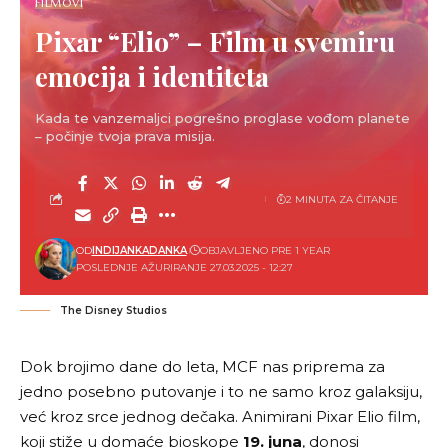
FILMOVI
Pixar “Elio” – Film u svemiru
emocija i identiteta
Kada te vanzemaljci pogrešno proglase vođom planete
– počinje tvoja prava misija.
2 MINUTA ZA ČITANJE
OD
INDIJANKADANKA
OBJAVLJENO PRE 1 YEAR
POSLEDNJE AŽURIRANJE 27.03.2025 - 12:27
The Disney Studios
Dok brojimo dane do leta, MCF nas priprema za
jedno posebno putovanje i to ne samo kroz galaksiju,
već kroz srce jednog dečaka. Animirani Pixar Elio film,
koji stiže u domaće bioskope
19. juna
, donosi