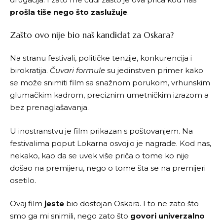
prošla tiše nego što zaslužuje
.
Zašto ovo nije bio naš kandidat za Oskara?
Na stranu festivali, političke tenzije, konkurencija i
birokratija.
Čuvari formule
su jedinstven primer kako
se može snimiti film sa snažnom porukom, vrhunskim
glumačkim kadrom, preciznim umetničkim izrazom a
bez prenaglašavanja.
U inostranstvu je film prikazan s poštovanjem. Na
festivalima poput Lokarna osvojio je nagrade. Kod nas,
nekako, kao da se uvek više priča o tome ko nije
došao na premijeru, nego o tome šta se na premijeri
osetilo.
Ovaj film
jeste
bio dostojan Oskara. I to ne zato što
smo ga mi snimili, nego zato što
govori univerzalno