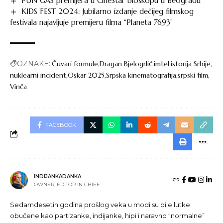
PUN GAS premijera u CineStar bioskopu u Beogradu
KIDS FEST 2024: Jubilarno izdanje dečijeg filmskog
festivala najavljuje premijeru filma “Planeta 7693”
OZNAKE:
Čuvari formule
Dragan Bjelogrlić
imtel
istorija Srbije
nuklearni incident
Oskar 2025
Srpska kinematografija
srpski film
Vinča
FACEBOOK
INDIJANKADANKA
OWNER, EDITOR IN CHIEF
Sedamdesetih godina prošlog veka u modi su bile lutke
obučene kao partizanke, indijanke, hipi i naravno “normalne”