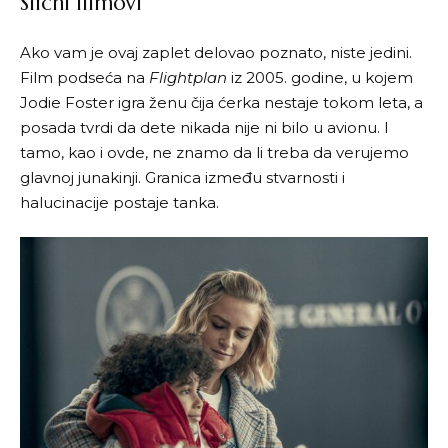
Slični filmovi
Ako vam je ovaj zaplet delovao poznato, niste jedini.
Film podseća na
Flightplan
iz 2005. godine, u kojem
Jodie Foster igra ženu čija ćerka nestaje tokom leta, a
posada tvrdi da dete nikada nije ni bilo u avionu. I
tamo, kao i ovde, ne znamo da li treba da verujemo
glavnoj junakinji. Granica između stvarnosti i
halucinacije postaje tanka.