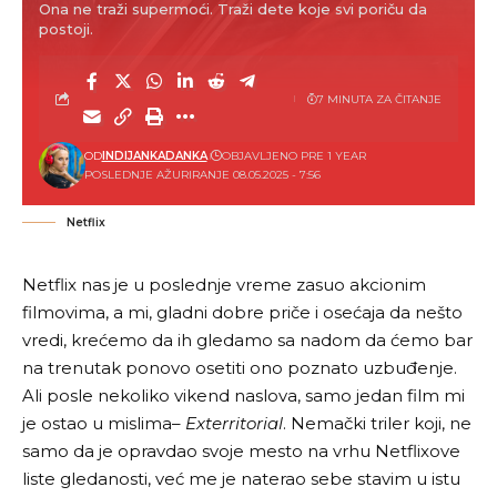
Ona ne traži supermoći. Traži dete koje svi poriču da
postoji.
7 MINUTA ZA ČITANJE
OD
INDIJANKADANKA
OBJAVLJENO PRE 1 YEAR
POSLEDNJE AŽURIRANJE 08.05.2025 - 7:56
Netflix
Netflix nas je u poslednje vreme zasuo akcionim
filmovima, a mi, gladni dobre priče i osećaja da nešto
vredi, krećemo da ih gledamo sa nadom da ćemo bar
na trenutak ponovo osetiti ono poznato uzbuđenje.
Ali posle nekoliko vikend naslova, samo jedan film mi
je ostao u mislima–
Exterritorial
. Nemački triler koji, ne
samo da je opravdao svoje mesto na vrhu Netflixove
liste gledanosti, već me je naterao sebe stavim u istu