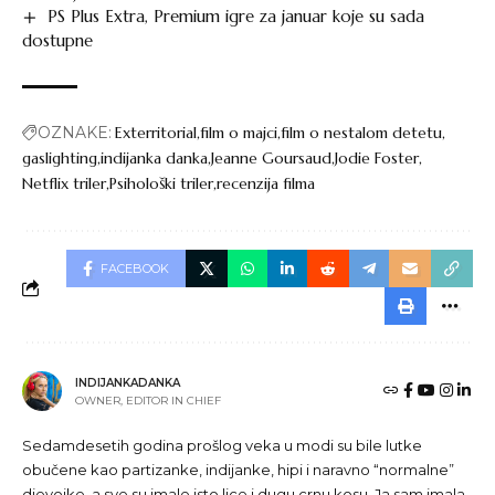
PS Plus Extra, Premium igre za januar koje su sada
dostupne
OZNAKE:
Exterritorial
film o majci
film o nestalom detetu
gaslighting
indijanka danka
Jeanne Goursaud
Jodie Foster
Netflix triler
Psihološki triler
recenzija filma
FACEBOOK
INDIJANKADANKA
OWNER, EDITOR IN CHIEF
Sedamdesetih godina prošlog veka u modi su bile lutke
obučene kao partizanke, indijanke, hipi i naravno “normalne”
djevojke, a sve su imale isto lice i dugu crnu kosu. Ja sam imala