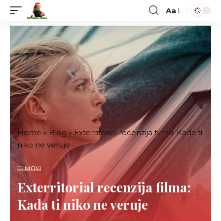
Aa
Font
Resizer
Home
»
Blog
»
Exterritorial recenzija filma: Kada ti
niko ne veruje
FILMOVI
Exterritorial recenzija filma:
Kada ti niko ne veruje