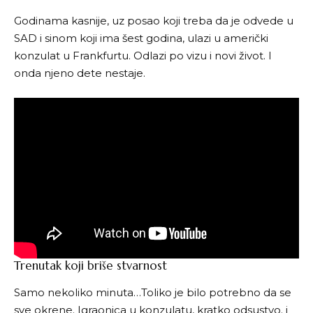
Godinama kasnije, uz posao koji treba da je odvede u
SAD i sinom koji ima šest godina, ulazi u američki
konzulat u Frankfurtu. Odlazi po vizu i novi život. I
onda njeno dete nestaje.
Trenutak koji briše stvarnost
Samo nekoliko minuta…Toliko je bilo potrebno da se
sve okrene. Igraonica u konzulatu, kratko odsustvo. i