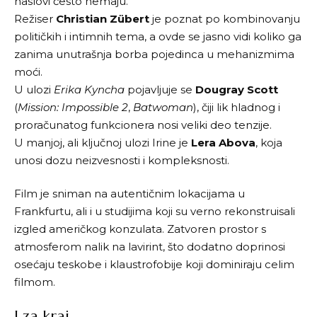
naslovi često nemaju.
Režiser
Christian Zübert
je poznat po kombinovanju
političkih i intimnih tema, a ovde se jasno vidi koliko ga
zanima unutrašnja borba pojedinca u mehanizmima
moći.
U ulozi
Erika Kyncha
pojavljuje se
Dougray Scott
(
Mission: Impossible 2
,
Batwoman
), čiji lik hladnog i
proračunatog funkcionera nosi veliki deo tenzije.
U manjoj, ali ključnoj ulozi Irine je
Lera Abova
, koja
unosi dozu neizvesnosti i kompleksnosti.
Film je sniman na autentičnim lokacijama u
Frankfurtu, ali i u studijima koji su verno rekonstruisali
izgled američkog konzulata. Zatvoren prostor s
atmosferom nalik na lavirint, što dodatno doprinosi
osećaju teskobe i klaustrofobije koji dominiraju celim
filmom.
I za kraj…