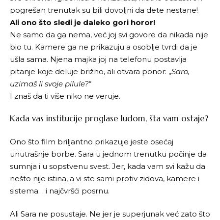
pogrešan trenutak su bili dovoljni da dete nestane!
Ali ono što sledi je daleko gori horor!
Ne samo da ga nema, već joj svi govore da nikada nije
bio tu. Kamere ga ne prikazuju a osoblje tvrdi da je
ušla sama. Njena majka joj na telefonu postavlja
pitanje koje deluje brižno, ali otvara ponor: „
Saro,
uzimaš li svoje pilule?
“
I znaš da ti više niko ne veruje.
Kada vas institucije proglase ludom, šta vam ostaje?
Ono što film briljantno prikazuje jeste osećaj
unutrašnje borbe. Sara u jednom trenutku počinje da
sumnja i u sopstvenu svest. Jer, kada vam svi kažu da
nešto nije istina, a vi ste sami protiv zidova, kamere i
sistema… i najčvršći posrnu.
Ali Sara ne posustaje. Ne jer je superjunak već zato što