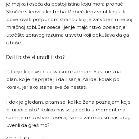
je majka i oseća da postoji istina koju mora pronaći.
Skočiće s krova ako treba. Pobeći kroz ventilaciju ili
poverovati potpunom strancu koji je zatvoren u nekoj
mračnoj sobi. Jer oseća i jer je majčinstvo poslednje
utočište zdravog razuma u svetu koji pokušava da ga
izbriše.
Da li biste vi uradili isto?
Pitanje koje visi nad svakom scenom. Sara ne zna
plan, ko je neprijatelj i da li sanja. Ali ide, korak po
korak., jer ako stane, sve će nestati.
I dok je gledam, pitam se: koliko žena poznajem koje
bi uradile isto? Koliko nas se zaledilo u momentima
sumnje u sopstveni osećaj, samo zato što su nas drugi
uverili da grešimo?