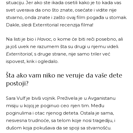
situaciju. Jer ako ste ikada osetili kako je to kada vas
svet uverava da ono što znate, osećate i vidite nije
stvarno, onda znate i zašto ovaj film pogađa u stomak.
Dakle, sledi Exterritorial recenzija filma!
Na listi je bio i
Havoc
, o kome će biti reči posebno, ali
ja još uvek ne razumem šta su drugi u njemu videli.
Exterritorial
, s druge strane, nije samo triler već
ispovest, krik i ogledalo.
Šta ako vam niko ne veruje da vaše dete
postoji?
Sara Vulf je bivši vojnik. Preživela je u Avganistanu
misiju u kojoj je poginuo ceo njen tim. Među
poginulima i otac njenog deteta. Ostala je sama,
nesvesna trudnoće, sa telom koje nosi tragediju, i
dušom koja pokušava da se spoji sa stvarnošću.