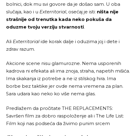
bolnici, dok mu svi govore da je došao sam. U oba
slučaja, kao i u
Exterritorial
, osećaj je isti:
ništa nije
strašnije od trenutka kada neko pokuša da
oduzme tvoju verziju stvarnosti
.
Ali
Exterritorial
ide korak dalje i oduzima joj i dete i
zdrav razum.
Akcione scene nisu glamurozne. Nema usporenih
kadrova ni efekata ali ima znoja, straha, napetih mišića.
Ima skakanja iz potrebe a ne iz stilskog hira. Ima
borbe bez taktike jer ovde nema vremena za plan.
Sara udara kao neko ko više nema glas.
Predlažem da pročitate
THE REPLACEMENTS:
Savršen film za dobro raspoloženje
ali i
The Life List:
Film koji nas podseća da živimo punim srcem