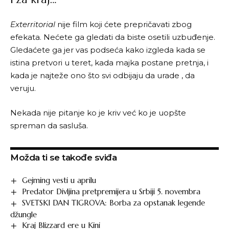
Exterritorial
nije film koji ćete prepričavati zbog
efekata. Nećete ga gledati da biste osetili uzbuđenje.
Gledaćete ga jer vas podseća kako izgleda kada se
istina pretvori u teret, kada majka postane pretnja, i
kada je najteže ono što svi odbijaju da urade , da
veruju.
Nekada nije pitanje ko je kriv već ko je uopšte
spreman da sasluša.
Možda ti se takođe sviđa
Gejming vesti u aprilu
Predator Divljina pretpremijera u Srbiji 5. novembra
SVETSKI DAN TIGROVA: Borba za opstanak legende
džungle
Kraj Blizzard ere u Kini