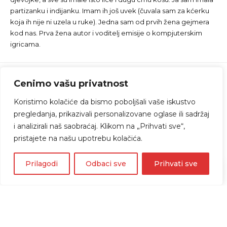
partizanku i indijanku. Imam ih još uvek (čuvala sam za kćerku
koja ih nije ni uzela u ruke). Jedna sam od prvih žena gejmera
kod nas. Prva žena autor i voditelj emisije o kompjuterskim
igricama.
Cenimo vašu privatnost
Koristimo kolačiće da bismo poboljšali vaše iskustvo
pregledanja, prikazivali personalizovane oglase ili sadržaj
i analizirali naš saobraćaj. Klikom na „Prihvati sve“,
pristajete na našu upotrebu kolačića.
Prilagodi
Odbaci sve
Prihvati sve
Home
»
Blog
»
Thunderbolts recenzija: Antiheroji
koji su Marvelu vratili dušu
FILMOVI