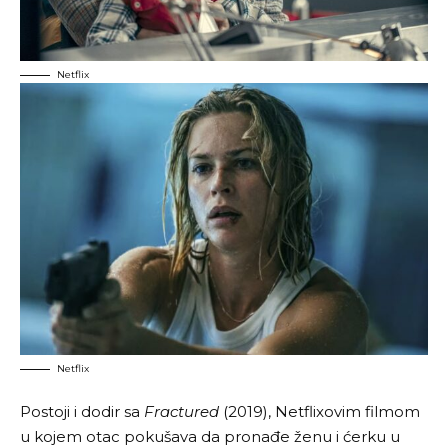
Netflix
Netflix
Postoji i dodir sa
Fractured
(2019), Netflixovim filmom
u kojem otac pokušava da pronađe ženu i ćerku u