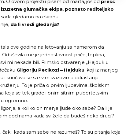
om. O ovom projektu pišem od marta, još od
press
,
izuzetna glumačka ekipa
,
poznato rediteljsko
 sada gledamo na ekranu.
žnije,
da li vredi gledanja?
čitala ove godine na letovanju sa namerom da
Oduševila me je jednostavnost priče, toplina,
o svi mi nekada bili. Filmsko ostvarenje „Hajduk u
 dečaku
Gligoriju Pecikozi – Hajduku
, koji iz manjeg
u i suočava se sa svim izazovima odrastanja i
uženju. To je priča o prvim ljubavima, školskim
ima koja se tek grade i onim sitnim pubertetskim
ju ogromno.
igorija, a koliko on menja ljude oko sebe? Da li je
ludim godinama kada svi žele da budeš neko drugi?
u, čak i kada sam sebe ne razumeš? To su pitanja koja