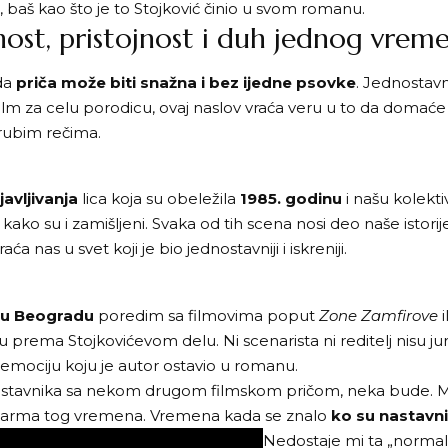
o, baš kao što je to Stojković činio u svom romanu.
nost, pristojnost i duh jednog vrem
 da
priča može biti snažna i bez ijedne psovke
. Jednostavno
lm za celu porodicu, ovaj naslov vraća veru u to da domaće o
rubim rečima.
avljivanja
lica koja su obeležila
1985. godinu
i našu kolektiv
 kako su i zamišljeni. Svaka od tih scena nosi deo naše istori
ća nas u svet koji je bio jednostavniji i iskreniji.
 u Beogradu
poredim sa filmovima poput
Zone Zamfirove
i
ema Stojkovićevom delu. Ni scenarista ni reditelj nisu juri
 i emociju koju je autor ostavio u romanu.
astavnika sa nekom drugom filmskom pričom, neka bude. Meni t
e deo šarma tog vremena. Vremena kada se znalo
ko su nastavni
Nedostaje mi ta „normal