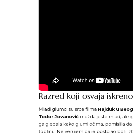
Razred koji osvajа iskren
Mladi glumci su srce filma
Hajduk u Beo
Todor Jovanović
možda jeste mlad, ali s
ga gledala kako glumi očima, pomislila d
toplinu. Ne verujem da je postojao bolji i