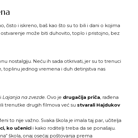
ena
, čisto i iskreno, baš kao što su to bili i dani o kojima
stvarenje može biti duhovito, toplo i pristojno, bez
nu nostalgiju. Neću ih sada otkrivati, jer su to trenuci
je, toplinu jednog vremena i duh detinjstva nas
li
Lajanja na zvezde
. Ovo je
drugačija priča
, rađena
li trenutke drugih filmova već su
stvarali Hajdukov
o nije važno. Svaka škola je imala taj par, učitelja
ci, ko učenici
i kako roditelji treba da se ponašaju.
na“ škola, onaj osećaj poštovanja prema