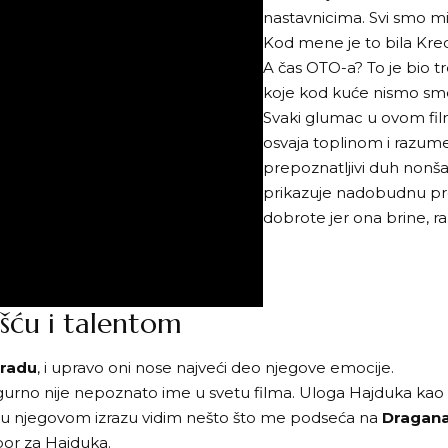
nastavnicima. Svi smo mi 
Kod mene je to bila Kre
A čas OTO-a? To je bio 
koje kod kuće nismo sme
Svaki glumac u ovom fil
osvaja toplinom i razu
prepoznatljivi duh nonša
prikazuje nadobudnu pr
dobrote jer ona brine, ra
ošću i talentom
gradu
, i upravo oni nose najveći deo njegove emocije.
igurno nije nepoznato ime u svetu filma. Uloga Hajduka ka
a u njegovom izrazu vidim nešto što me podseća na
Dragana
zbor za Hajduka.