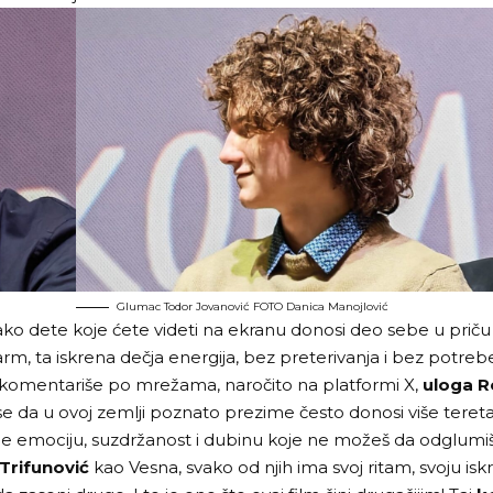
Glumac Todor Jovanović FOTO Danica Manojlović
vako dete koje ćete videti na ekranu donosi deo sebe u priču i
šarm, ta iskrena dečja energija, bez preterivanja i bez potre
 komentariše po mrežama, naročito na platformi X,
uloga R
i se da u ovoj zemlji poznato prezime često donosi više ter
uje emociju, suzdržanost i dubinu koje ne možeš da odglumiš
 Trifunović
kao Vesna, svako od njih ima svoj ritam, svoju is