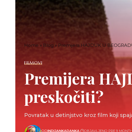
Home
»
Blog
»
Premijera HAJDUK U BEOGRADU: Gl
FILMOVI
Premijera HAJ
preskočiti?
Povratak u detinjstvo kroz film koji spaj
OD
INDIJANKADANKA
OBJAVLJENO PRE 9 MONT