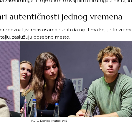
a zaseni druge. I to je ono što ovaj film čini drugačijim! Taj
k
ari autentičnosti jednog vremena
repoznatljivi miris osamdesetih da nije tima koji je to vrem
detalju, zaslužuju posebno mesto.
FOTO Danica Manojlović