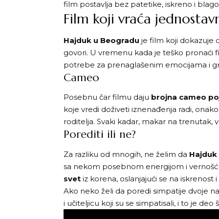
film postavlja bez patetike, iskreno i blag
Film koji vraća jednostav
Hajduk u Beogradu
je film koji dokazuje
govori. U vremenu kada je teško pronaći fi
potrebe za prenaglašenim emocijama i g
Cameo
Posebnu čar filmu daju
brojna cameo poj
koje vredi doživeti iznenađenja radi, onako
roditelja. Svaki kadar, makar na trenutak, vra
Porediti ili ne?
Za razliku od mnogih, ne želim da
Hajduk
sa nekom posebnom energijom i vernošću pr
svet
iz korena, oslanjajući se na iskrenost
Ako neko želi da poredi simpatije dvoje n
i učiteljicu koji su se simpatisali, i to j