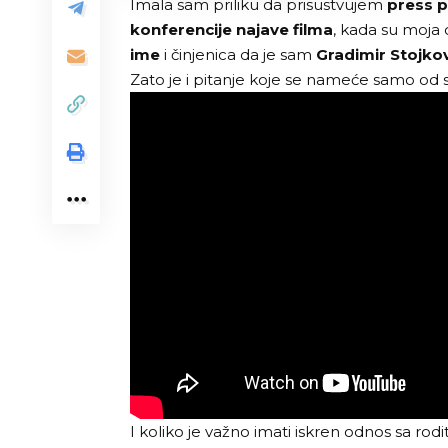
Imala sam priliku da prisustvujem
press p
konferencije najave filma
, kada su moja 
ime
i činjenica da je sam
Gradimir Stojko
Zato je i pitanje koje se nameće samo od
I koliko je važno imati iskren odnos sa ro