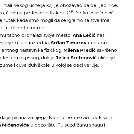
imali nekog učitelja koji je obožavao da deli jedinice.
ca, čuvena profesorka fizike u OŠ
Janko Veselinović
.
trenutak kada smo mogli da se igramo sa stvarima
li ni da dotaknemo.
mu tačno pronalazi svoje mesto.
Ana Lečić
nas
mevanjem kao razredna,
Srđan Timarov
unosi onaj
lantnog nastavnika fizičkog,
Milena Predić
savršeno
ofesorku srpskog, dok je
Jelica Sretenović
oličenje
zume i čuva duh škole u kojoj se deci veruje.
o da je pisana za njega. Na momente sam, dok sam
 Mićanovića
u pozorištu. Tu suzdržanu snagu i