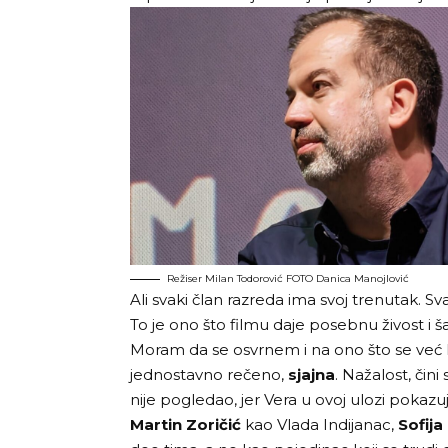
Režiser Milan Todorović FOTO Danica Manojlović
Ali svaki član razreda ima svoj trenutak. S
To je ono što filmu daje posebnu živost i 
Moram da se osvrnem i na ono što se već
jednostavno rečeno,
sjajna
. Nažalost, čin
nije pogledao, jer Vera u ovoj ulozi pokaz
Martin Zoričić
kao Vlada Indijanac,
Sofija