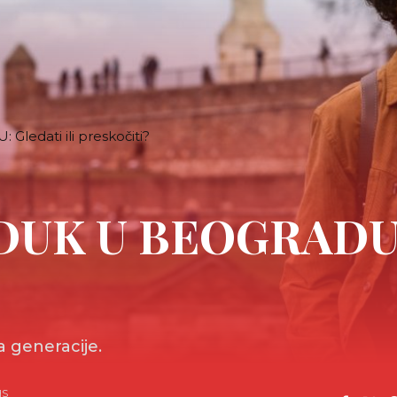
edati ili preskočiti?
DUK U BEOGRADU: G
a generacije.
HS