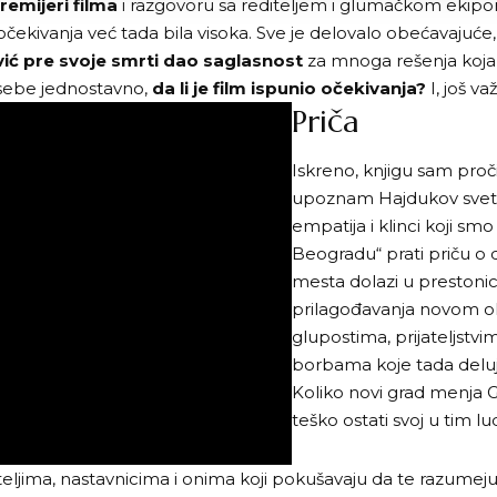
remijeri filma
i razgovoru sa rediteljem i glumačkom ekip
očekivanja već tada bila visoka. Sve je delovalo obećavajuće
vić pre svoje smrti dao saglasnost
za mnoga rešenja koja
 sebe jednostavno,
da li je film ispunio očekivanja?
I, još va
Priča
Iskreno, knjigu sam pro
upoznam Hajdukov svet. 
empatija i klinci koji sm
Beogradu“ prati priču o
mesta dolazi u prestonic
prilagođavanja novom okr
glupostima, prijateljstv
borbama koje tada delu
Koliko novi grad menja Gl
teško ostati svoj u tim 
diteljima, nastavnicima i onima koji pokušavaju da te razumej