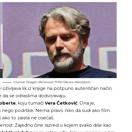
Glumac Dragan Mićanović FOTO Danica Manojlović
 oživljava lik iz knjige na potpuno autentičan način.
be da se odraslima dodvoravaju.
oberte
, koju tumači
Vera Ćetković
. Ona je,
eta nego podrške. Nema pravo niko da sudi ako film
 ako to zaista ne osećaš.
krenost. Zajedno čine razred u kojem svako diše kao