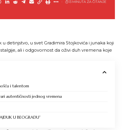
13 MINUTA ZA ČITANJE
k u detinjstvo, u svet Gradimira Stojkovića i junaka koji
talgije, ali i odgovornost da oživi duh vremena koje
nošću i talentom
vari autentičnosti jednog vremena
“HAJDUK U BEOGRADU”