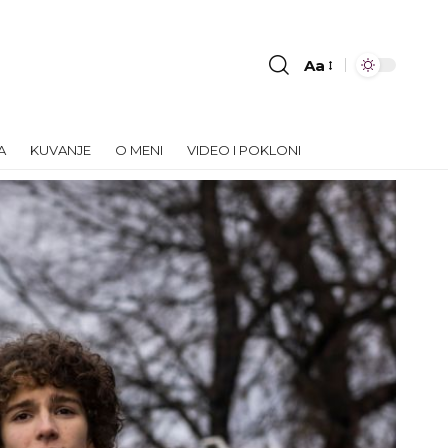
Aa
Font
Resizer
A
KUVANJE
O MENI
VIDEO I POKLONI