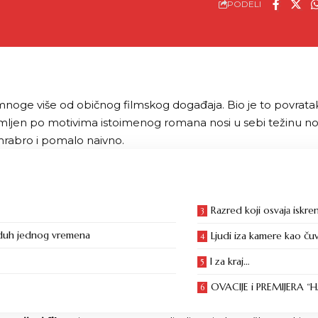
PODELI
 mnoge više od
običnog filmskog događaja
. Bio je to povrata
nimljen po motivima istoimenog romana nosi u sebi težinu nos
hrabro i pomalo naivno.
Razred koji osvajа iskre
i duh jednog vremena
Ljudi iza kamere kao ču
I za kraj…
OVACIJE i PREMIJERA 