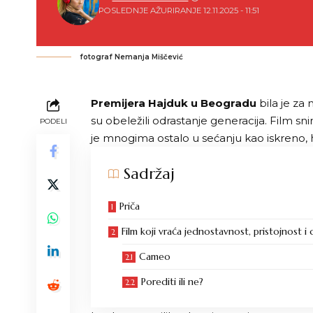
POSLEDNJE AŽURIRANJE 12.11.2025 - 11:51
fotograf Nemanja Miščević
Premijera Hajduk u Beogradu
bila je za
su obeležili odrastanje generacija. Film s
PODELI
je mnogima ostalo u sećanju kao iskreno, 
Sadržaj
Priča
Film koji vraća jednostavnost, pristojnost 
Cameo
Porediti ili ne?