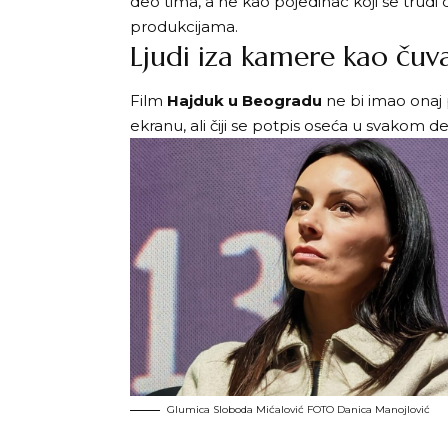
deo tima, a ne kao pojedinac koji se trudi d
produkcijama.
Ljudi iza kamere kao čuv
Film
Hajduk u Beogradu
ne bi imao onaj p
ekranu, ali čiji se potpis oseća u svakom 
Glumica Sloboda Mićalović FOTO Danica Manojlović