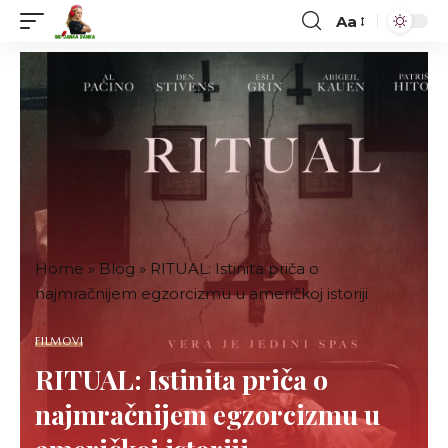
Aa
Font
Resizer
Home
»
Blog
»
RITUAL: Istinita priča o
najmračnijem egzorcizmu u američkoj istoriji
FILMOVI
RITUAL: Istinita priča o
najmračnijem egzorcizmu u