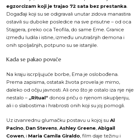
egzorcizam koji je trajao 72 sata bez prestanka
.
Događaji koji su se odigravali unutar zidova manastira
ostavili su duboke posledice na sve prisutne – od oca
Stajgera, preko oca Teofila, do same Eme. Granice
između ludila i istine, između unutrašnjih demona i
onih spoljašnjih, potpuno su se istanjile.
Kada se pakao povuče
Na kraju iscrpljujuće borbe, Ema je oslobođena.
Prema zapisima, ostatak života provela je mirno,
daleko od očiju javnosti. Ali ono što je ostalo iza nje nije
nestalo –
„Ritual“
donosi priču o njenom iskupljenju,
ali i o slabostima i hrabrosti onih koji su joj pomogli.
Uz izvanrednu glumačku postavu u kojoj su
Al
Pacino
,
Dan Stevens
,
Ashley Greene
,
Abigail
Cowen
, i
Maria Camila Giraldo
, film daje težinu i