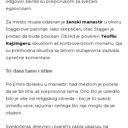
odgovor završili su preporukom za svečani
egzorcizam.
Za mesto rituala odabran je
ženski manastir
u okviru
Stajgerove parohije. Iako skeptičan, otac Stajger je
pristao da bude prisutan. Obred je poveren
Teofilu
Rajzingeru
, iskusnom ali kontroverznom monahu, čija
su prethodna iskustva sa sličnim slučajevima izazivala
oprečne komentare.
Tri dana tame i istine
Po Emini dolasku u manastir, nad mestom je počela
da se širi tiha, ali sveprisutna tama. Ono što je usledilo
bilo je više od religijskog obreda – bio je to sukob
između vere, razuma i nečega što nije moglo da se
objasni.
Svedočenja, dnevnici i zvanični zapisi ukazuju na