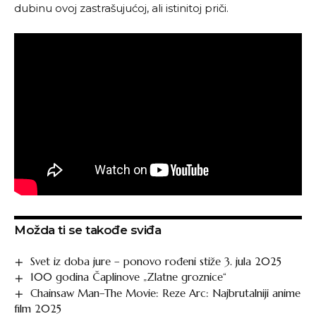
dubinu ovoj zastrašujućoj, ali istinitoj priči.
Možda ti se takođe sviđa
Svet iz doba jure – ponovo rođeni stiže 3. jula 2025
100 godina Čaplinove „Zlatne groznice“
Chainsaw Man–The Movie: Reze Arc: Najbrutalniji anime
film 2025