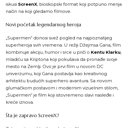
iskusi
ScreenX
, bioskopski format koji potpuno menja
način na koji gledamo filmove.
Novi početak legendarnog heroja
„
Supermen
“ donosi svež pogled na najpoznatijeg
superheroja svih vremena. U režiji Džejmsa Gana, film
kombinuje akciju, humor i srce u priči o
Kentu Klarku
,
mladiću sa Kriptona koji pokušava da pronađe svoje
mesto na Zemlji. Ovo je prvi film u novom DC
univerzumu, koji Gana postavlja kao kreativnog
arhitektu budućih superhero avantura. Sa novom
glumačkom postavom i modernim vizuelnim stilom,
„Supermen“ je film koji istovremeno slavi nasleđe i
kreće iznova.
Šta je zapravo ScreenX?