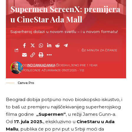
Supermen ScreenX: premijera
u CineStar Ada Mall
Superheroj dolazi u novom svetlu – i u novom formatu!
2 MINUTA ZA ČITANJE
OD
INDIJANKADANKA
OBJAVLJENO PRE 1 YEAR
POSLEDNJE AŽURIRANJE 09.07.2025 - 1:12
Canva Pro
Beograd dobija potpuno novo bioskopsko iskustvo, i
to baš uz premijeru najiščekivanijeg superherojskog
filma godine
„
Supermen
“
, u režiji
James Gunn-a
.
Od
17. jula 2025.
, ekskluzivno u
CineStaru u Ada
Mallu
, publika će po prvi put u Srbiji moći da