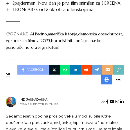
Spajdermen: Novi dan je prvi film snimljen za SCREENX
TRON: ARES od 8.oktobra u bioskopima
OZNAKE:
Al Pacino
američka istorija
demonska opsednutost
egzorcizam
filmovi 2025
horor
Istinita priča
manastir
psihološki horor
religija
Ritual
FACEBOOK
INDIJANKADANKA
OWNER, EDITOR IN CHIEF
Sedamdesetih godina prošlog veka u modi su bile lutke
obučene kao partizanke, indijanke, hipi i naravno “normalne”
djevojke, a sve su imale isto lice i dugu crnu kosu. Ja sam imala