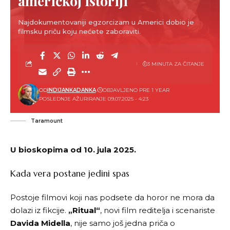
američkoj istoriji
Najdokumentovaniji egzorcizam u Americi dobio je
filmsku priču koju nećete zaboraviti.
3 MINUTA ZA ČITANJE
OD
INDIJANKADANKA
OBJAVLJENO PRE 1 YEAR
POSLEDNJE AŽURIRANJE 09.07.2025 - 4:23
Taramount
U bioskopima od 10. jula 2025.
Kada vera postane jedini spas
Postoje filmovi koji nas podsete da horor ne mora da
dolazi iz fikcije.
„Ritual“
, novi film reditelja i scenariste
Davida Midella
, nije samo još jedna priča o