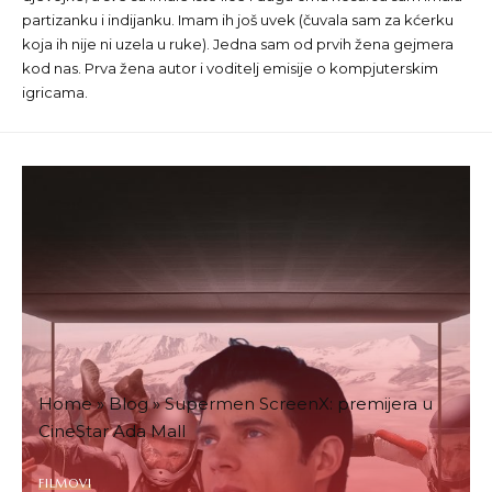
partizanku i indijanku. Imam ih još uvek (čuvala sam za kćerku
koja ih nije ni uzela u ruke). Jedna sam od prvih žena gejmera
kod nas. Prva žena autor i voditelj emisije o kompjuterskim
igricama.
Home
»
Blog
»
Supermen ScreenX: premijera u
CineStar Ada Mall
FILMOVI