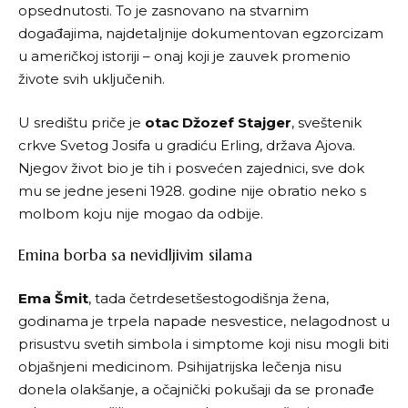
opsednutosti. To je zasnovano na stvarnim
događajima, najdetaljnije dokumentovan egzorcizam
u američkoj istoriji – onaj koji je zauvek promenio
živote svih uključenih.
U središtu priče je
otac Džozef Stajger
, sveštenik
crkve Svetog Josifa u gradiću Erling, država Ajova.
Njegov život bio je tih i posvećen zajednici, sve dok
mu se jedne jeseni 1928. godine nije obratio neko s
molbom koju nije mogao da odbije.
Emina borba sa nevidljivim silama
Ema Šmit
, tada četrdesetšestogodišnja žena,
godinama je trpela napade nesvestice, nelagodnost u
prisustvu svetih simbola i simptome koji nisu mogli biti
objašnjeni medicinom. Psihijatrijska lečenja nisu
donela olakšanje, a očajnički pokušaji da se pronađe