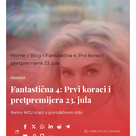
Home
»
Blog
»
Fantastična 4: Prvi koraci i
pretpremijera 23. jula
FILMOVI
Fantastična 4: Prvi koraci i
pretpremijera 23. jula
Retro MCU start u porodičnom stilu
2 MINUTA ZA ČITANJE