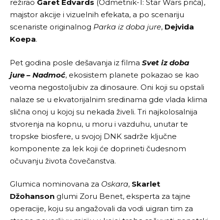
režirao
Garet Edvards
(Odmetnik-1: Star Wars priča),
majstor akcije i vizuelnih efekata, a po scenariju
scenariste originalnog
Parka iz doba jure
,
Dejvida
Koepa
.
Pet godina posle dešavanja iz filma
Svet iz doba
jure
– Nadmoć
, ekosistem planete pokazao se kao
veoma negostoljubiv za dinosaure. Oni koji su opstali
nalaze se u ekvatorijalnim sredinama gde vlada klima
slična onoj u kojoj su nekada živeli. Tri najkolosalnija
stvorenja na kopnu, u moru i vazduhu, unutar te
tropske biosfere, u svojoj DNK sadrže ključne
komponente za lek koji će doprineti čudesnom
očuvanju života čovečanstva.
Glumica nominovana za
Oskara
,
Skarlet
Džohanson
glumi Zoru Benet, eksperta za tajne
operacije, koju su angažovali da vodi uigran tim za