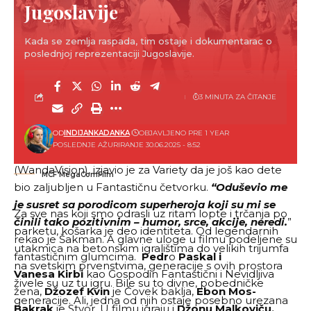
Jugoslavije
supružnicima (Gospodin Fantastični i Nevidljiva žena),
mlađem bratu i daljen rođaku. A kada su ih kreatori
Kada se zemlja raspada, tim ostaje i dokumentarac o
stvorili usledio je nastanak ostalih poznatih
poslednjoj reprezentaciji Jugoslavije.
superheroja. Nakon uspeha, Marvel kreće da
osmišljava ceo novi univerzum likova poput
3 MINUTA ZA ČITANJE
Spajdermena, Hulka, Ajrona, Men, X-mena, Tora i
drugih.
OD
INDIJANKADANKA
OBJAVLJENO PRE 1 YEAR
POSLEDNJE AŽURIRANJE 30.06.2025 - 8:52
Reditelj Mat Šakman poznat po seriji “VandaVizija”
(WandaVision), izjavio je za Variety da je još kao dete
MCF MegaComFilm
bio zaljubljen u Fantastičnu četvorku.
“Oduševio me
je susret sa porodicom superheroja koji su mi se
Za sve nas koji smo odrasli uz ritam lopte i trčanja po
činili tako pozitivnim – humor, srce, akcije, neredi.
”
parketu, košarka je deo identiteta. Od legendarnih
rekao je Šakman. A glavne uloge u filmu podeljene su
utakmica na betonskim igralištima do velikih trijumfa
fantastičnim glumcima.
Pedr
o
Paskal i
na svetskim prvenstvima, generacije s ovih prostora
Vanesa Kirbi
kao Gospodin Fantastični i Nevidljiva
živele su uz tu igru. Bile su to divne, pobedničke
žena,
Džozef Kvin
je Čovek baklja,
Ebon Mos-
generacije. Ali, jedna od njih ostaje posebno urezana
Bakrak
je Stvor. U filmu igraju i
Džonu Malkoviču,