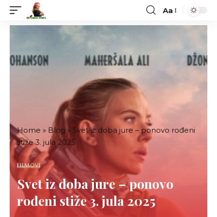
Aa
Font
Resizer
Home
»
Blog
»
Svet iz doba jure – ponovo rođeni
stiže 3. jula 2025
FILMOVI
Svet iz doba jure – ponovo
rođeni stiže 3. jula 2025