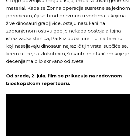
strogo poverljivu misiju u kojoj treba sačuvati genetski
material. Kada se Zorina operacija susretne sa jednom
porodicom, čiji se brod prevrnuo u vodama u kojima
žive dinosauri grabljivice, ostaju nasukani na
zabranjenom ostrvu gde je nekada postojala tajna
istraživačka stanica, Park iz doba jure. Tu, na terenu
koji naseljavaju dinosauri najrazličitijih vrsta, suočiće se,
licem u lice, sa zlokobnim, šokantnim otkrićem koje je
decenijama bilo skrivano od sveta.
Od srede, 2. jula, film se prikazuje na redovnom
bioskopskom repertoaru.