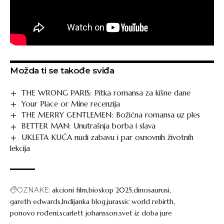
Možda ti se takođe sviđa
THE WRONG PARIS: Pitka romansa za kišne dane
Your Place or Mine recenzija
THE MERRY GENTLEMEN: Božićna romansa uz ples
BETTER MAN: Unutrašnja borba i slava
UKLETA KUĆA nudi zabavu i par osnovnih životnih
lekcija
OZNAKE:
akcioni film
bioskop 2025
dinosaurusi
gareth edwards
Indijanka blog
jurassic world rebirth
ponovo rođeni
scarlett johansson
svet iz doba jure