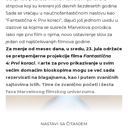
stripova koji su kreirani još davnih šezdesetih godina.
Sada se vraćaju u naučnofantastičnom naslovu kao
“Fantastična 4: Prvi koraci”, dajući još jednom uvidu u
izazove sa kojima se susreće Marvelova porodica.
Iako nije prvi film o njima, novo ostavrenje slovi za
jedan od najiščekivanijih filmova godine.
Za menje od mesec dana, u sredu, 23. jula održaće
se pretpemijerne projekcije filma
Fantastična
4: Prvi koraci
.
K
arte za prvo prikazivanje u svim
većim domaćim bioskopima mogu se već sada
rezervisati na blagajnama, kao i putem zvaničnih
sajtovima istih. Time će zvanično početi i šesta
faza Marvelovog filmskog univerzuma.
NASTAVI SA ČITANJEM