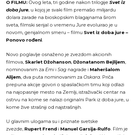
O FILMU:
Ovog leta, tri godine nakon trilogije
Svet iz
doba jure
, u kojoj je svaki film premašio milijardu
dolara zarade na bioskopskim blagajnama širom
sveta, filmski serijal o vremenu
Jure
evoluirao je u
novom, genijalnom smeru – filmu
Svet iz doba jure –
Ponovo rođeni
.
Novo poglavlje osnaženo je zvezdom akcionih
filmova,
Skarlet Džohanson
,
Džonatanom Bejlijem
,
nominovanim za
Emi
i
Sag
nagrade i
Maheršalom
Alijem
, dva puta nominovanim za
Oskara
. Priča
prepuna akcije govori o spasilačkom timu koji odlazi
na najopasnije mesto na Zemlji, istraživački centar na
ostrvu na kome se nalazi originalni Park iz doba jure, u
kome žive strašniji od najstrašnijih.
U glavnim ulogama su i priznate svetske
zvezde,
Rupert Frend
i
Manuel Garsija-Rulfo
. Film je