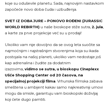
koje su oduševile planetu. Sada, najnovijim nastavkom
započeće novo doba čuda i uzbuđenja.
SVET IZ DOBA JURE – PONOVO ROĐENI (JURASSIC
WORLD REBIRTH)
u naše bioskope stiže sutra,
2. jula
,
a karte za prve projekcije već su u prodaji!
Ukoliko vam nije dovoljno da se ovog leta suočite sa
najmoćnijim i najstrašnijim stvorenjima koja su ikada
postojala na našoj planeti, ukoliko vam nedostaje još
kap adrenalina i žudite za dodatnim
izazovima,
vidimo se sutra,
u bioskopu Cineplexx
Ušće Shopping Center od 20 časova, na
specijalnoj projekciji filma
. Vrhunska filmska zabava
smeštena u ambijent kakav samo najkreativniji umovi
mogu da smisle, garantuju vam bioskopski doživljaj
koji ćete dugo pamtiti.