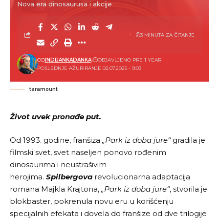
Nova era dinosaurusa i akcije
3 MINUTA ZA ČITANJE
OD
INDIJANKADANKA
OBJAVLJENO PRE 1 YEAR
POSLEDNJE AŽURIRANJE 02.07.2025 - 9:03
taramount
Život uvek pronađe put.
Od 1993. godine, franšiza
„Park iz doba jure“
gradila je
filmski svet, svet naseljen ponovo rođenim
dinosaurima i neustrašivim
herojima.
Spilbergova
revolucionarna adaptacija
romana Majkla Krajtona,
„Park iz doba jure“
, stvorila je
blokbaster, pokrenula novu eru u korišćenju
specijalnih efekata i dovela do franšize od dve trilogije