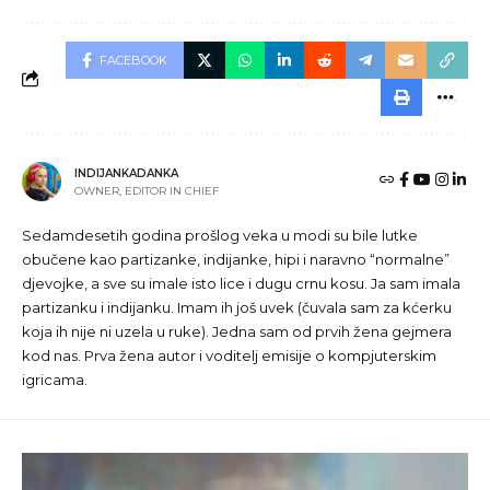
FACEBOOK
INDIJANKADANKA
OWNER, EDITOR IN CHIEF
Sedamdesetih godina prošlog veka u modi su bile lutke
obučene kao partizanke, indijanke, hipi i naravno “normalne”
djevojke, a sve su imale isto lice i dugu crnu kosu. Ja sam imala
partizanku i indijanku. Imam ih još uvek (čuvala sam za kćerku
koja ih nije ni uzela u ruke). Jedna sam od prvih žena gejmera
kod nas. Prva žena autor i voditelj emisije o kompjuterskim
igricama.