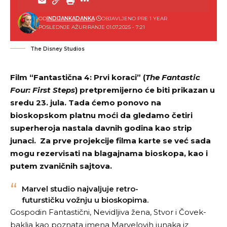
OD
INDIJANKADANKA
OBJAVLJENO PRE 1 YEAR
POSLEDNJE AŽURIRANJE 01.07.2025 - 7:21
The Disney Studios
Film “
Fantastična 4: Prvi koraci
” (
The Fantastic
Four: First Steps
) pretpremijerno će biti prikazan u
sredu 23. jula. Tada ćemo ponovo na
bioskopskom platnu moći da gledamo četiri
superheroja nastala davnih godina kao strip
junaci. Za prve projekcije filma karte se već sada
mogu rezervisati na blagajnama bioskopa, kao i
putem zvaničnih sajtova
.
Marvel studio najvaljuje retro-
futurstičku vožnju u bioskopima.
Gospodin Fantastični, Nevidljiva žena, Stvor i Čovek-
baklja kao poznata imena Marvelovih junaka iz