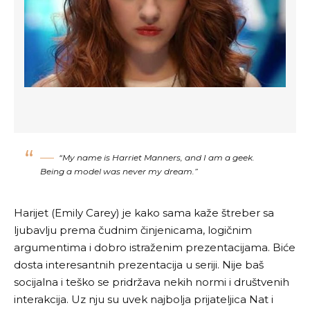
“My name is Harriet Manners, and I am a geek.
Being a model was never my dream.”
Harijet (
Emily Carey
) je kako sama kaže štreber sa
ljubavlju prema čudnim činjenicama, logičnim
argumentima i dobro istraženim prezentacijama. Biće
dosta interesantnih prezentacija u seriji. Nije baš
socijalna i teško se pridržava nekih normi i društvenih
interakcija. Uz nju su uvek najbolja prijateljica Nat i