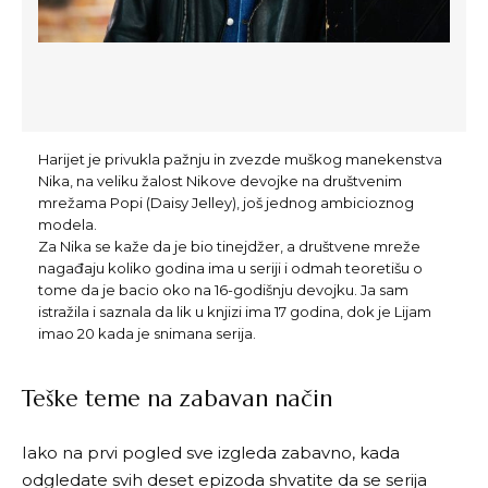
Harijet je privukla pažnju in zvezde muškog manekenstva
Nika, na veliku žalost Nikove devojke na društvenim
mrežama Popi (Daisy Jelley), još jednog ambicioznog
modela.
Za Nika se kaže da je bio tinejdžer, a društvene mreže
nagađaju koliko godina ima u seriji i odmah teoretišu o
tome da je bacio oko na 16-godišnju devojku. Ja sam
istražila i saznala da lik u knjizi ima 17 godina, dok je Lijam
imao 20 kada je snimana serija.
Teške teme na zabavan način
Iako na prvi pogled sve izgleda zabavno, kada
odgledate svih deset epizoda shvatite da se serija