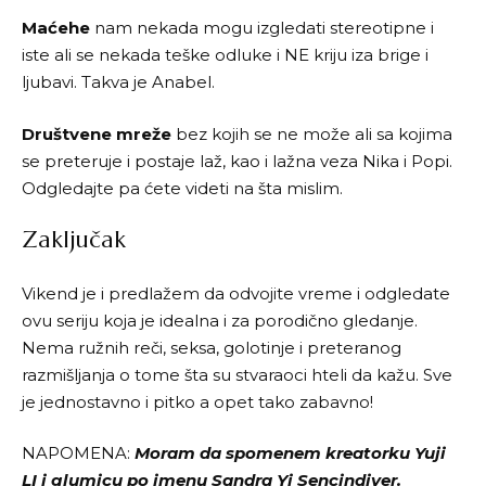
Maćehe
nam nekada mogu izgledati stereotipne i
iste ali se nekada teške odluke i NE kriju iza brige i
ljubavi. Takva je Anabel.
Društvene mreže
bez kojih se ne može ali sa kojima
se preteruje i postaje laž, kao i lažna veza Nika i Popi.
Odgledajte pa ćete videti na šta mislim.
Zaključak
Vikend je i predlažem da odvojite vreme i odgledate
ovu seriju koja je idealna i za porodično gledanje.
Nema ružnih reči, seksa, golotinje i preteranog
razmišljanja o tome šta su stvaraoci hteli da kažu. Sve
je jednostavno i pitko a opet tako zabavno!
NAPOMENA:
Moram da spomenem kreatorku Yuji
LI i glumicu po imenu Sandra Yi Sencindiver.