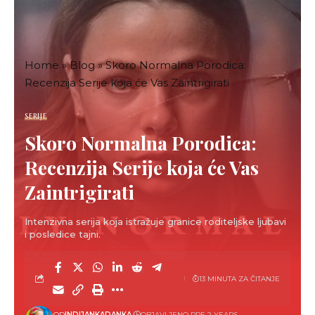
Home
»
Blog
»
Skoro Normalna Porodica:
Recenzija Serije koja će Vas Zaintrigirati
SERIJE
Skoro Normalna Porodica:
Recenzija Serije koja će Vas
Zaintrigirati
Intenzivna serija koja istražuje granice roditeljske ljubavi
i posledice tajni.
13 MINUTA ZA ČITANJE
OD
INDIJANKADANKA
OBJAVLJENO PRE 2 YEARS