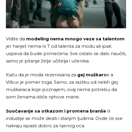
Vidite da
modeling nema mnogo veze sa talentom
jer harijet nema ni T od talenta za modu ali ipak
uspeva da bude primećena. Sve ostalo se dalo naučiti,
samo je pitanje želje učitelja i učenika.
Kažu da je moda rezervisana za
gej muškarc
e a
Vilbur je primer toga. Samo, za razliku od nekih gej
muškaraca koje poznajem, ovaj nema potrebu da
svim ženama ističe njihove mane.
Suočavanje sa otkazom i promena branše
ili
industije se može desiti i starijim ljudima. Ovde će sve
nakraju ispasti dobro za njenog oca.