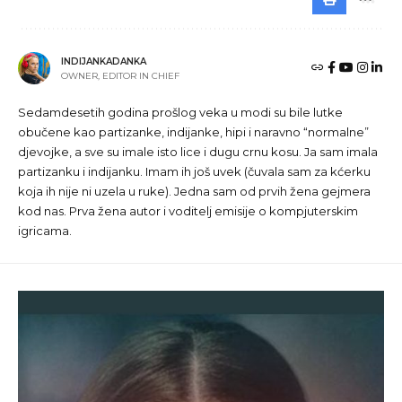
INDIJANKADANKA
OWNER, EDITOR IN CHIEF
Sedamdesetih godina prošlog veka u modi su bile lutke
obučene kao partizanke, indijanke, hipi i naravno “normalne”
djevojke, a sve su imale isto lice i dugu crnu kosu. Ja sam imala
partizanku i indijanku. Imam ih još uvek (čuvala sam za kćerku
koja ih nije ni uzela u ruke). Jedna sam od prvih žena gejmera
kod nas. Prva žena autor i voditelj emisije o kompjuterskim
igricama.