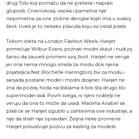
drug Tobi koji pomažu da ne pretera i napravi
gluposti. Crvenokosa, visoka i pametna nije
neprimetna za one zlobne devojke kojih ima u svakoj
školi. Uvek je to nekako plavuša koju svi ostali prate.
Tokom izleta na London Fashion Week, Harijet
primećuje Wilbur Evans, poznati modni skaut i nudi joj
šansu da zauvek promeni svoj život. Harijet ne veruje
jer ona nema mnogo smisla za modu dok njena
prijateljica Nat (
Rochelle Harrington
) živi za modu i
sanjada postane model i modni dizajner. Harijet ne
zna da pozira, hoda na štiklama ili bilo šta drugo što
supermodel radi. Povrh svega, ni njeni roditelji ne
veruju da ona to može da uradi. Maćeha Anabel se
plaši će se Harijet izgubiti u zahtevima ove industrije, a
nije da strah nije opravdan. Željna neke promene
Harijet prisustvuje pozivu za kasting za modele.