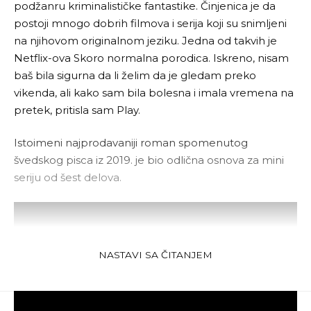
podžanru kriminalističke fantastike. Činjenica je da
postoji mnogo dobrih filmova i serija koji su snimljeni
na njihovom originalnom jeziku. Jedna od takvih je
Netflix-ova Skoro normalna porodica. Iskreno, nisam
baš bila sigurna da li želim da je gledam preko
vikenda, ali kako sam bila bolesna i imala vremena na
pretek, pritisla sam Play.
Istoimeni najprodavaniji roman spomenutog
švedskog pisca iz 2019. je bio odlična osnova za mini
seriju od šest delova.
NASTAVI SA ČITANJEM