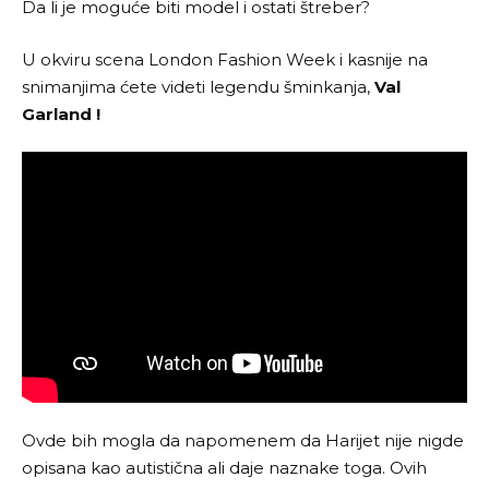
Da li je moguće biti model i ostati štreber?
U okviru scena London Fashion Week i kasnije na
snimanjima ćete videti legendu šminkanja,
Val
Garland !
Ovde bih mogla da napomenem da Harijet nije nigde
opisana kao autistična ali daje naznake toga. Ovih