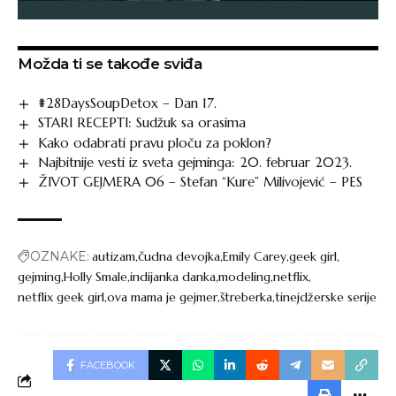
Možda ti se takođe sviđa
#28DaysSoupDetox – Dan 17.
STARI RECEPTI: Sudžuk sa orasima
Kako odabrati pravu ploču za poklon?
Najbitnije vesti iz sveta gejminga: 20. februar 2023.
ŽIVOT GEJMERA 06 – Stefan “Kure” Milivojević – PES
OZNAKE:
autizam
čudna devojka
Emily Carey
geek girl
gejming
Holly Smale
indijanka danka
modeling
netflix
netflix geek girl
ova mama je gejmer
štreberka
tinejdžerske serije
FACEBOOK