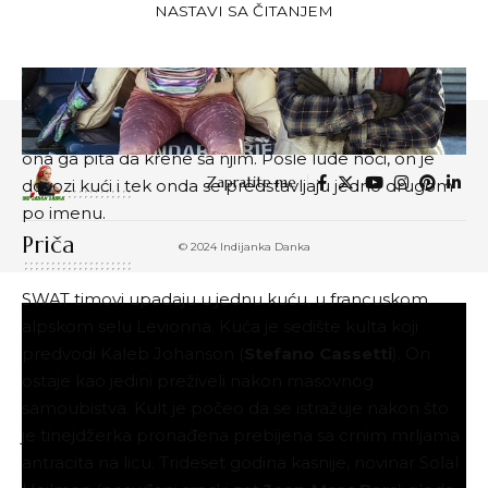
NASTAVI SA ČITANJEM
sa fakulteta. Stela ne voli da je sa njima i otkrivamo da
ona nije upisala fakultet i da radi u lokalnoj
poslastičarnici. Dosadno joj je i tako primećuje
zgodnog mladića Kristofera Olsena, prilazi mu i kada
sazna da ide na umetničku izložbu u Kopenhagenu,
ona ga pita da krene sa njim. Posle lude noći, on je
Zapratite me
dovozi kući i tek onda se predstavljaju jedno drugom
po imenu.
Priča
© 2024 Indijanka Danka
SWAT timovi upadaju u jednu kuću, u francuskom
alpskom selu Levionna. Kuća je sedište kulta koji
predvodi Kaleb Johanson (
Stefano Cassetti
). On
ostaje kao jedini preživeli nakon masovnog
samoubistva. Kult je počeo da se istražuje nakon što
je tinejdžerka pronađena prebijena sa crnim mrljama
antracita na licu. Trideset godina kasnije, novinar Solal