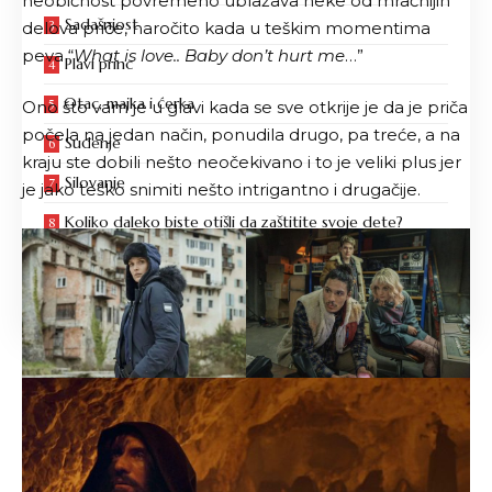
neobičnost povremeno ublažava neke od mračnijih
Sadašnjost
delova priče, naročito kada u teškim momentima
peva “
What is love.. Baby don’t hurt me
…”
Plavi princ
Otac, majka i ćerka
Ono što vam je u glavi kada se sve otkrije je da je priča
počela na jedan način, ponudila drugo, pa treće, a na
Suđenje
kraju ste dobili nešto neočekivano i to je veliki plus jer
Silovanje
je jako teško snimiti nešto intrigantno i drugačije.
Koliko daleko biste otišli ​​da zaštitite svoje dete?
Koliko dobro poznajete svoje dete?
Zaključak
Otac, majka i ćerka
Knjiga je podeljena na tri različita dela. Svaki donosi