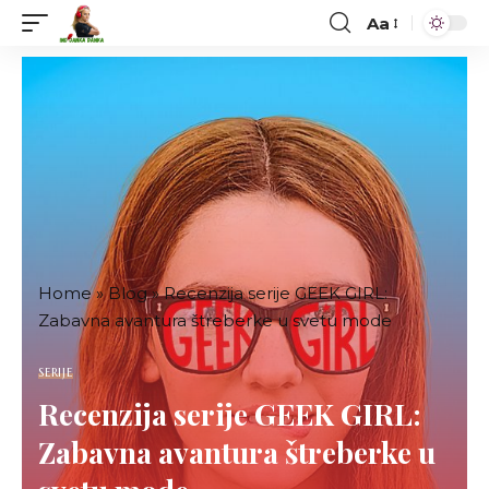
Aa
Font
Resizer
Home
»
Blog
»
Recenzija serije GEEK GIRL:
Zabavna avantura štreberke u svetu mode
SERIJE
Recenzija serije GEEK GIRL:
Zabavna avantura štreberke u