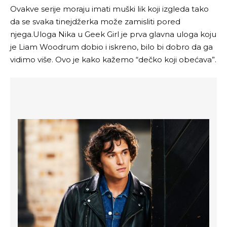
Ovakve serije moraju imati muški lik koji izgleda tako
da se svaka tinejdžerka može zamisliti pored
njega.Uloga Nika u Geek Girl je prva glavna uloga koju
je
Liam Woodrum
dobio i iskreno, bilo bi dobro da ga
vidimo više. Ovo je kako kažemo “dečko koji obećava”.