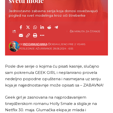
svetu mode
Jednostavno zabavna serija koja donosi osvežavajući
pogled na svet modelinga kroz oči štreberke
8 MINUTA ZA ČITANJE
OD
INDIJANKADANKA
OBJAVLJENO PRE 2 YEARS
POSLEDNJE AŽURIRANJE 28.06.2024 - 6:55
Posle dve serije o kojima ću pisati kasnije, slučajno
sam pokrenula GEEK GIRL i neplanirano provela
nedeljno popodne opuštena i nasmejana uz seriju
koja je najjednostavnije može opisati sa – ZABAVNA!
Geek girl je zasnovana na najprodavanijem
tinejdžerskom romanu Holly Smale a stigla je na
Netflix 30. maja. Glumačka ekipa je mlada i