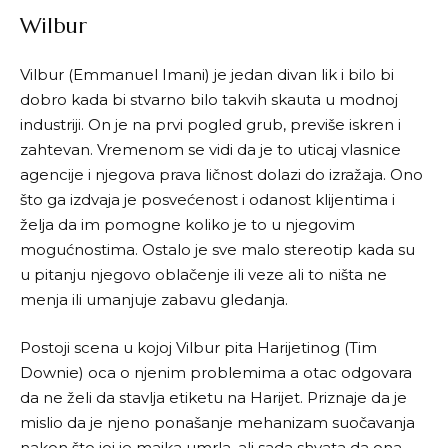
Wilbur
Vilbur (
Emmanuel Imani
) je jedan divan lik i bilo bi
dobro kada bi stvarno bilo takvih skauta u modnoj
industriji. On je na prvi pogled grub, previše iskren i
zahtevan. Vremenom se vidi da je to uticaj vlasnice
agencije i njegova prava ličnost dolazi do izražaja. Ono
što ga izdvaja je posvećenost i odanost klijentima i
želja da im pomogne koliko je to u njegovim
mogućnostima. Ostalo je sve malo stereotip kada su
u pitanju njegovo oblačenje ili veze ali to ništa ne
menja ili umanjuje zabavu gledanja.
Postoji scena u kojoj Vilbur pita Harijetinog (
Tim
Downie
) oca o njenim problemima a otac odgovara
da ne želi da stavlja etiketu na Harijet. Priznaje da je
mislio da je njeno ponašanje mehanizam suočavanja
nakon što joj je majka umrla, ali sada shvata da ona