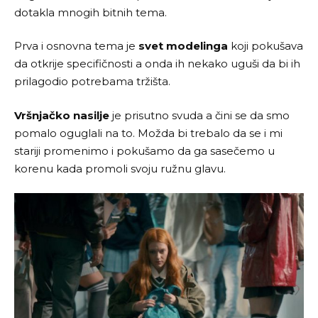
dotakla mnogih bitnih tema.
Prva i osnovna tema je
svet modelinga
koji pokušava
da otkrije specifičnosti a onda ih nekako uguši da bi ih
prilagodio potrebama tržišta.
Vršnjačko nasilje
je prisutno svuda a čini se da smo
pomalo oguglali na to. Možda bi trebalo da se i mi
stariji promenimo i pokušamo da ga sasečemo u
korenu kada promoli svoju ružnu glavu.