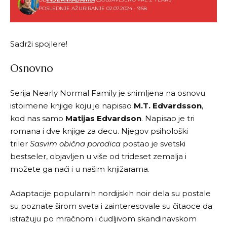
POSLEDNJE AŽURIRANJE 02.07.2024 - 9:58
Sadrži spojlere!
Osnovno
Serija Nearly Normal Family je snimljena na osnovu
istoimene knjige koju je napisao
M.T. Edvardsson
,
kod nas samo
Matijas Edvardson
. Napisao je tri
romana i dve knjige za decu. Njegov psihološki
triler
Sasvim obična porodica
postao je svetski
bestseler, objavljen u više od trideset zemalja i
možete ga naći i u
našim knjižarama
.
Adaptacije popularnih nordijskih noir dela su postale
su poznate širom sveta i zainteresovale su čitaoce da
istražuju po mračnom i ćudljivom skandinavskom