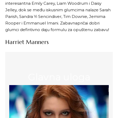
interesantna Emily Carey, Liam Woodrum i Daisy
Jelley, dok se među iskusnim glumcima nalaze Sarah
Parish, Sandra Yi Sencindiver, Tim Downie, Jemima
Rooper i Emmanuel Imani. Zabavnapričai dobri
glumci defintivno daju formulu za opuštenu zabavu!
Harriet Manners
Glavna uloga