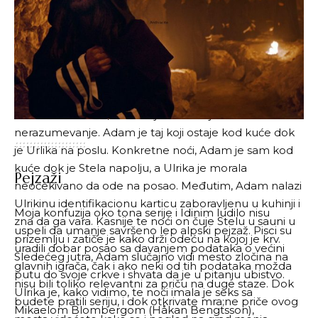
priču iz ugla Adama, Stele i Ulrike. Serija nas vodi
između prošlosti i sadašnjosti ali tako da ipak možemo
da zaključimo iz čijeg ugla posmatramo priču.
Par nedelja nakon što je Stela započela vezu sa
Kristoferom, vidimo da roditelji nemaju samo sa
Stelom loš odnos, već i da je među njima veliko
nerazumevanje. Adam je taj koji ostaje kod kuće dok
je Urlika na poslu. Konkretne noći, Adam je sam kod
kuće dok je Stela napolju, a Ulrika je morala
Pejzaži
neočekivano da ode na posao. Međutim, Adam nalazi
Ulrikinu identifikacionu karticu zaboravljenu u kuhinji i
Moja konfuzija oko tona serije i Idinim ludilo nisu
zna da ga vara. Kasnije te noći on čuje Stelu u sauni u
uspeli da umanje savršeno lep alpski pejzaž. Pisci su
prizemlju i zatiče je kako drži odeću na kojoj je krv.
uradili dobar posao sa davanjem podataka o većini
Sledećeg jutra, Adam slučajno vidi mesto zločina na
glavnih igrača, čak i ako neki od tih podataka možda
putu do svoje crkve i shvata da je u pitanju ubistvo.
nisu bili toliko relevantni za priču na duge staze. Dok
Ulrika je, kako vidimo, te noći imala je seks sa
budete pratili seriju, i dok otkrivate mra;ne priče ovog
Mikaelom Blombergom (Håkan Bengtsson),