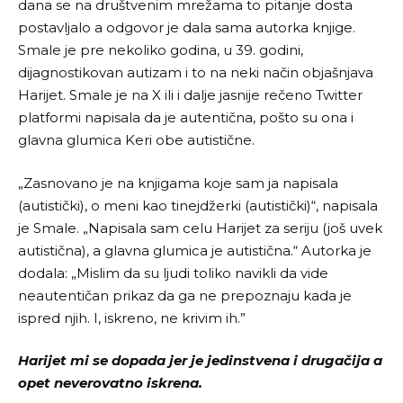
dana se na društvenim mrežama to pitanje dosta
postavljalo a odgovor je dala sama autorka knjige.
Smale je pre nekoliko godina, u 39. godini,
dijagnostikovan autizam i to na neki način objašnjava
Harijet. Smale je na X ili i dalje jasnije rečeno Twitter
platformi napisala da je autentična, pošto su ona i
glavna glumica Keri obe autistične.
„Zasnovano je na knjigama koje sam ja napisala
(autistički), o meni kao tinejdžerki (autistički)“, napisala
je Smale. „Napisala sam celu Harijet za seriju (još uvek
autistična), a glavna glumica je autistična.“ Autorka je
dodala: „Mislim da su ljudi toliko navikli da vide
neautentičan prikaz da ga ne prepoznaju kada je
ispred njih. I, iskreno, ne krivim ih.”
Harijet mi se dopada jer je jedinstvena i drugačija a
opet neverovatno iskrena.