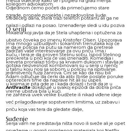
mesta videćete kako se i pogled na grad menja.
kolegom advokatom.
Odjednom ćemo početi da primećujemo stare
zgrade, propale projekte i nezadovoljne ljude.
Sledećeg dana, Stela traži telefon postanu ali ga ne
nalazi i odlazi na posao. Iznenađenje sledi u idu poziva
O seriji
Mikaela koji javlja da je Stela uhapšena i optužena za
ubistvo čoveka po imenu Kristofer Olsen. Upozorava
Ima mnogo uzbudljivih i šokantnih trenutaka koji će
je da je policija na putu sa namerom da pretrese
zadržati vaše interesovanje za ovu priču. Ima i
kuću, i tera je da proveri Stelinu sobu. Ispod Stelinog
preokreta u priči koji će vas iznenaditi. Komedija i
kreveta pronalazi torbu sa krvavim duksom i stavlja je
gotska neizvesnost kombinovani su u seriji u njenoj
u tašnu koju nosi sa sobom u policiju na ispitivanje.
jedinstvenoj fuziji žanrova. Čini se kao da nisu bili
Adam odlučuje da ćerki da alibi (briše poslate poruke
opterećeni time da naprave hit ali su uspeli.
u kojima je pita gde je i kada dolazi) i tvrdi da je u
Anthracite
dokazuje u svakoj epizodi da dobra priča
vreme ubistva bila u kući.
ne zahteva uvek velike budžete ili nikad viđene ideje
već prilagođavanje sopstvenim limitima, uz zabavu i
priču koja vas tera da gledate dalje,
Suđenje
Serija vam ne predstavlja ništa novo ili sveže ali je opet
osveženje u gomili snimljenog materijala koji Netflix