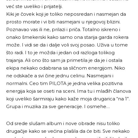
već ste uveliko i prijatelji.
Kiki je čovek koji je toliko neposredan i nasmejan da
prosto morate i vi biti nasmejani u njegovoj blizini.
Poznavao vas ili ne, prilazi i priča. Totalno iskreno i
onako šmekerski kako samo ona starija garda rokera
može. I vidi se da i dalje voli svoj posao. Uživa u tome
što radi. I to je možda i jedan od razloga tolikog
trajanja. Ali ono što sam ja primetila je da je i ostala
ekipa nekako odabrana sa sličnom energijom. Niko
ne odskače a svi čine jednu celinu. Nasmejani i
normalni. Ceo tim PILOTA je jedna velika pozitivna
energija koja se oseti na sceni. Ima tu i mlađih članova
koji uveliko šarmiraju kako kaže moja drugarica “na 1”.
Grupa i muzika za sve generacije. I osmehe…
Od srede slušam album i nove obrade nisu toliko
drugačije kako se većina plašila da će biti. Sve nekako