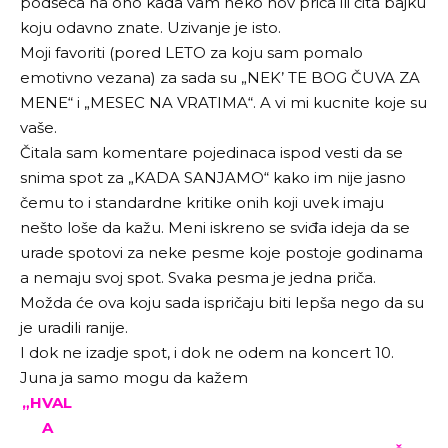
podseća na ono kada vam neko nov priča ili čita bajku
koju odavno znate. Uzivanje je isto.
Moji favoriti (pored LETO za koju sam pomalo
emotivno vezana) za sada su „NEK’ TE BOG ČUVA ZA
MENE“ i „MESEC NA VRATIMA“. A vi mi kucnite koje su
vaše.
Čitala sam komentare pojedinaca ispod vesti da se
snima spot za „KADA SANJAMO“ kako im nije jasno
čemu to i standardne kritike onih koji uvek imaju
nešto loše da kažu. Meni iskreno se sviđa ideja da se
urade spotovi za neke pesme koje postoje godinama
a nemaju svoj spot. Svaka pesma je jedna priča.
Možda će ova koju sada ispričaju biti lepša nego da su
je uradili ranije.
I dok ne izadje spot, i dok ne odem na koncert 10.
Juna ja samo mogu da kažem
„HVAL
A