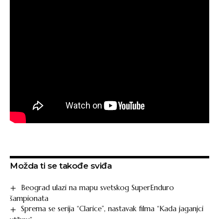
Možda ti se takođe sviđa
Beograd ulazi na mapu svetskog SuperEnduro
šampionata
Sprema se serija “Clarice”, nastavak filma “Kada jaganjci