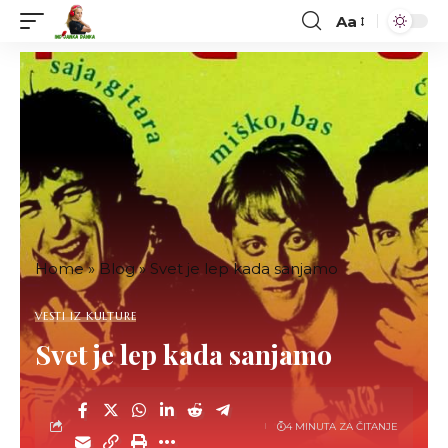
Aa
Font
Resizer
Home
»
Blog
»
Svet je lep kada sanjamo
VESTI IZ KULTURE
Svet je lep kada sanjamo
4 MINUTA ZA ČITANJE