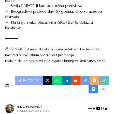
utihnu”
Serija PRIJATELJI kao pozorišna predstava
Beogradsko proleće slavi 65 godina: Ovo su učesnici
festivala
Na kraju svako plaća: Film ISKUPLJENJE dolazi u
bioskope
OZNAKE:
dusica jakovljevic
ivana patakovic
kiki lesandric
naxi radio
novi album
piloti
polet
promocija
rekla je da u mojoj glavi cuje gigare i bubnjeve
skullcandy
sreca
FACEBOOK
INDIJANKADANKA
OWNER, EDITOR IN CHIEF