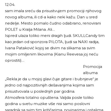
12.04.
sam imala sreću da prisustvujem promociji njihovog
novog albuma, ili cd-a kako neki kažu. Dan u sred
nedelje. Mesto pomalo čudno odabrano, renovirani
POLET
u Kralja Milana. Ali…
Ispred ulaza toliko meni dragih ljudi.
SKULLCandy
tim
kao jedan od sponzora PILOTA, ljudi sa NAXI radija,
Ivana Pataković kojoj se divim na slikama sa svim
mojim omiljenim likovima (Kianu Reevesa joj neću
oprostiti)…
Promocija
albuma
„Rekla je da u mojoj glavi čuje gitare i bubnjeve“ je
jedno od najpozitivnijih dešavanjima kojima sam
prisustvovala u poslednjih par godina.
Atmosfera totalno opuštena. Valjda posle toliko
godina u svetu muzike više nisi samo poslovni
saradnik sa svim tim kritičarima, novinarima i ostalima