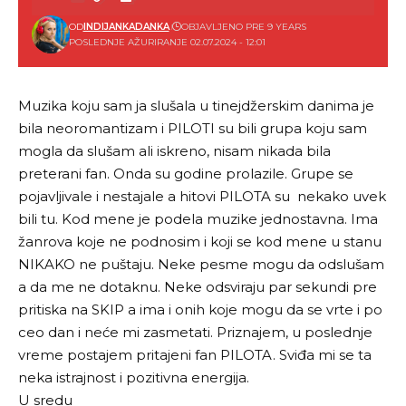
OD
INDIJANKADANKA
OBJAVLJENO PRE 9 YEARS
POSLEDNJE AŽURIRANJE 02.07.2024 - 12:01
Muzika koju sam ja slušala u tinejdžerskim danima je
bila neoromantizam i PILOTI su bili grupa koju sam
mogla da slušam ali iskreno, nisam nikada bila
preterani fan. Onda su godine prolazile. Grupe se
pojavljivale i nestajale a hitovi PILOTA su nekako uvek
bili tu. Kod mene je podela muzike jednostavna. Ima
žanrova koje ne podnosim i koji se kod mene u stanu
NIKAKO ne puštaju. Neke pesme mogu da odslušam
a da me ne dotaknu. Neke odsviraju par sekundi pre
pritiska na SKIP a ima i onih koje mogu da se vrte i po
ceo dan i neće mi zasmetati. Priznajem, u poslednje
vreme postajem pritajeni fan PILOTA. Sviđa mi se ta
neka istrajnost i pozitivna energija.
U sredu