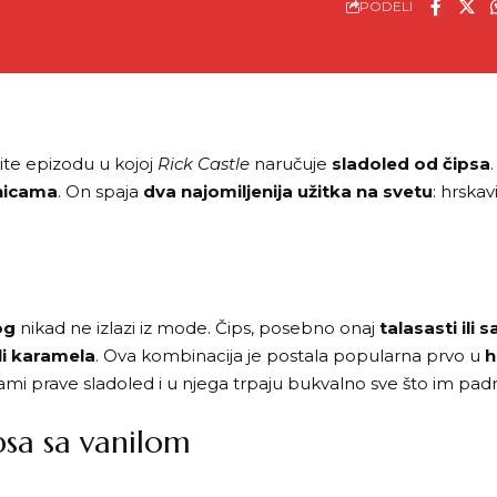
PODELI
ite epizodu u kojoj
Rick Castle
naručuje
sladoled od čipsa
inicama
. On spaja
dva najomiljenija užitka na svetu
: hrskav
og
nikad ne izlazi iz mode. Čips, posebno onaj
talasasti ili
li karamela
. Ova kombinacija je postala popularna prvo u
h
i sami prave sladoled i u njega trpaju bukvalno sve što im p
psa sa vanilom