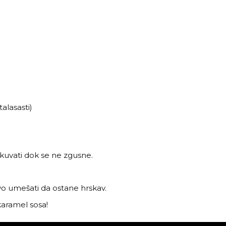
talasasti)
kuvati dok se ne zgusne.
vo umešati da ostane hrskav.
 karamel sosa!