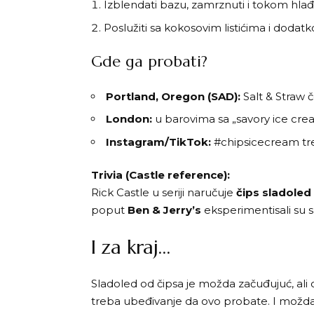
Izblendati bazu, zamrznuti i tokom hlađe
Poslužiti sa kokosovim listićima i dodatk
Gde ga probati?
Portland, Oregon (SAD):
Salt & Straw 
London:
u barovima sa „savory ice cr
Instagram/TikTok:
#chipsicecream tren
Trivia (Castle reference):
Rick Castle u seriji naručuje
čips sladoled
poput
Ben & Jerry’s
eksperimentisali su s
I za kraj…
Sladoled od čipsa je možda začuđujuć, ali o
treba ubeđivanje da ovo probate. I možda