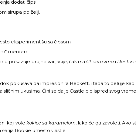
nja dodati čips.
om sirupa po želji.
često eksperimentišu sa čipsom
eam“ menijem
d pokazuje brojne varijacije, čak i sa
Cheetosima
i
Doritos
dok pokušava da impresionira Beckett, i tada to deluje kao č
a sličnim ukusima. Čini se da je Castle bio ispred svog vrem
ni koji vole
kokice sa karamelom
, lako će ga zavoleti. Ako 
 serija Rookie umesto Castle.