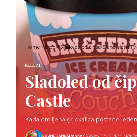
Home
»
Blog
»
Sladoled od čipsa: Slano-slatki TV h
RECEPTI
Sladoled od čips
Castle
Kada omiljena grickalica postane ledena
OD
INDIJANKADANKA
OBJAVLJENO PRE 9 MONT