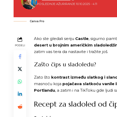
POSLEDNJE AŽURIRANJE 10.10.2025 - 4:11
Canva Pro
Ako ste gledali seriju
Castle
, sigurno pamt
desert u brojnim američkim sladoledž
PODELI
zatim vas tera da nastavite i tražite još.
Zašto čips u sladoledu?
Zato što
kontrast između slatkog i slan
masnoću koja
pojačava slatkoću vanile i
Portlandu
, a zatim i na TikToku gde ljud
Recept za sladoled od či