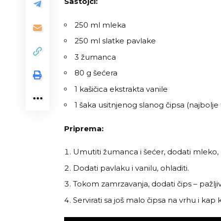
Sastojci:
250 ml mleka
250 ml slatke pavlake
3 žumanca
80 g šećera
1 kašičica ekstrakta vanile
1 šaka usitnjenog slanog čipsa (najbolje 
Priprema:
Umutiti žumanca i šećer, dodati mleko, 
Dodati pavlaku i vanilu, ohladiti.
Tokom zamrzavanja, dodati čips – pažlji
Servirati sa još malo čipsa na vrhu i kap