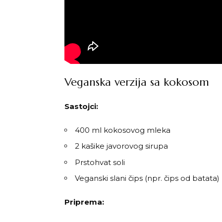
Veganska verzija sa kokosom
Sastojci:
400 ml kokosovog mleka
2 kašike javorovog sirupa
Prstohvat soli
Veganski slani čips (npr. čips od batata)
Priprema: