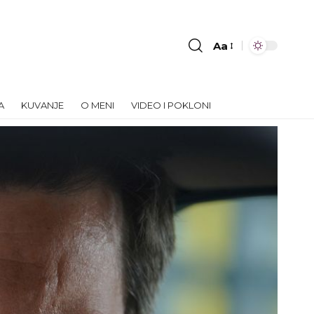
Aa
Font
Resizer
A
KUVANJE
O MENI
VIDEO I POKLONI