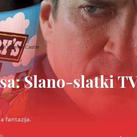
it iz serije Castle
a: Slano-slatki TV 
 fantazija.
HS