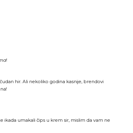
ima
!
udan hir. Ali nekoliko godina kasnije, brendovi
ena!
ste ikada umakali čips u krem sir, mislim da vam ne