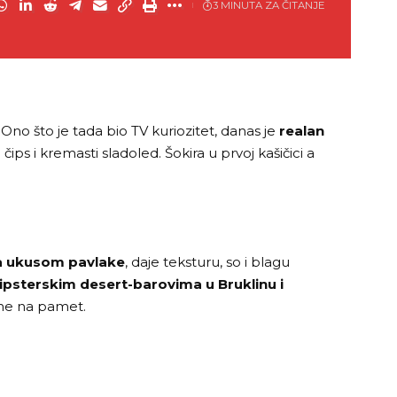
3 MINUTA ZA ČITANJE
. Ono što je tada bio TV kuriozitet, danas je
realan
i čips i kremasti sladoled. Šokira u prvoj kašičici a
 sa ukusom pavlake
, daje teksturu, so i blagu
ipsterskim desert-barovima u Bruklinu i
adne na pamet.