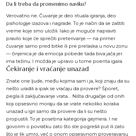
Da li treba da promenimo naviku?
Verovatno ne. Čuvanje je deo rituala igranja, deo
psihologije izazova i nagrade. To je način da se zaštiti
vreme koje smo uložili. Iako je moguće napraviti
pravilo koje će sprečiti preterivanje — na primer
čuvanje samo pred bitke ili pre prelaska u novu zonu
— činjenica je da emocija pobede tada biva jača jer
ima težinu. I možda je upravo u tome poenta igara.
Čekiranje i vraćanje unazad
Znate one ljude, među kojima sam i ja, koji znaju da su
nešto uradili a ipak se vraćaju da provere? Šporet,
pegla ili zaključavanje vrata… Ništa drugačije od onih
koji opsesivno moraju da se vrate nekoliko koraka
unazad u igri samo da provere da li su nešto
propustili. To je posebna kategorija gejmera. I ne
govorim o povratku zato što ste pogrešili put ili zato
što je lik umro, već o onom opsesivnom proveravanju