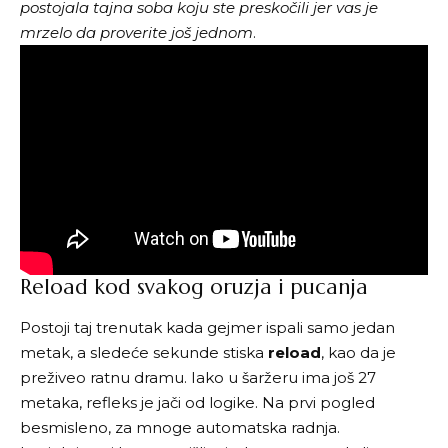
postojala tajna soba koju ste preskočili jer vas je
mrzelo da proverite još jednom
.
Reload kod svakog oruzja i pucanja
Postoji taj trenutak kada gejmer ispali samo jedan
metak, a sledeće sekunde stiska
reload
, kao da je
preživeo ratnu dramu. Iako u šaržeru ima još 27
metaka, refleks je jači od logike. Na prvi pogled
besmisleno, za mnoge automatska radnja.