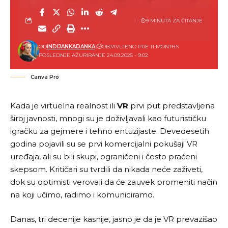
9 MINUTA ZA ČITANJE
OD
INDIJANKADANKA
OBJAVLJENO PRE 11 MONTHS
POSLEDNJE AŽURIRANJE 24.09.2025 - 9:02
Canva Pro
Kada je virtuelna realnost ili
VR
prvi put predstavljena
široj javnosti, mnogi su je doživljavali kao futurističku
igračku za gejmere i tehno entuzijaste. Devedesetih
godina pojavili su se prvi komercijalni pokušaji VR
uređaja, ali su bili skupi, ograničeni i često praćeni
skepsom. Kritičari su tvrdili da nikada neće zaživeti,
dok su optimisti verovali da će zauvek promeniti način
na koji učimo, radimo i komuniciramo.
Danas, tri decenije kasnije, jasno je da je VR prevazišao