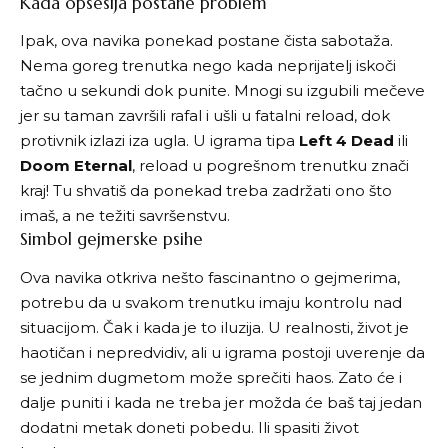
Kada opsesija postane problem
Ipak, ova navika ponekad postane čista sabotaža.
Nema goreg trenutka nego kada neprijatelj iskoči
tačno u sekundi dok punite. Mnogi su izgubili mečeve
jer su taman završili rafal i ušli u fatalni reload, dok
protivnik izlazi iza ugla. U igrama tipa
Left 4 Dead
ili
Doom Eternal
, reload u pogrešnom trenutku znači
kraj! Tu shvatiš da ponekad treba zadržati ono što
imaš, a ne težiti savršenstvu.
Simbol gejmerske psihe
Ova navika otkriva nešto fascinantno o gejmerima,
potrebu da u svakom trenutku imaju kontrolu nad
situacijom. Čak i kada je to iluzija. U realnosti, život je
haotičan i nepredvidiv, ali u igrama postoji uverenje da
se jednim dugmetom može sprečiti haos. Zato će i
dalje puniti i kada ne treba jer možda će baš taj jedan
dodatni metak doneti pobedu. Ili spasiti život