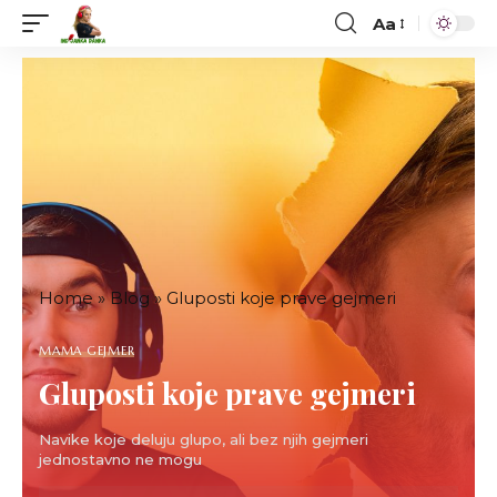
Aa
Font
Resizer
Home
»
Blog
»
Gluposti koje prave gejmeri
MAMA GEJMER
Gluposti koje prave gejmeri
Navike koje deluju glupo, ali bez njih gejmeri
jednostavno ne mogu