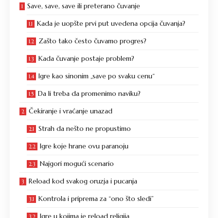
Save, save, save ili preterano čuvanje
Kada je uopšte prvi put uvedena opcija čuvanja?
Zašto tako često čuvamo progres?
Kada čuvanje postaje problem?
Igre kao sinonim „save po svaku cenu“
Da li treba da promenimo naviku?
Čekiranje i vraćanje unazad
Strah da nešto ne propustimo
Igre koje hrane ovu paranoju
Najgori mogući scenario
Reload kod svakog oruzja i pucanja
Kontrola i priprema za “ono što sledi”
Igre u kojima je reload religija