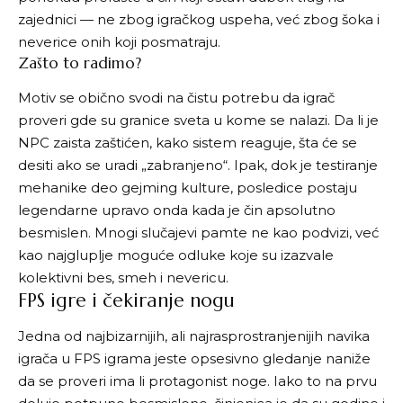
zajednici — ne zbog igračkog uspeha, već zbog šoka i
neverice onih koji posmatraju.
Zašto to radimo?
Motiv se obično svodi na čistu potrebu da igrač
proveri gde su granice sveta u kome se nalazi. Da li je
NPC zaista zaštićen, kako sistem reaguje, šta će se
desiti ako se uradi „zabranjeno“. Ipak, dok je testiranje
mehanike deo gejming kulture, posledice postaju
legendarne upravo onda kada je čin apsolutno
besmislen. Mnogi slučajevi pamte ne kao podvizi, već
kao najgluplje moguće odluke koje su izazvale
kolektivni bes, smeh i nevericu.
FPS igre i čekiranje nogu
Jedna od najbizarnijih, ali najrasprostranjenijih navika
igrača u FPS igrama jeste opsesivno gledanje naniže
da se proveri ima li protagonist noge. Iako to na prvu