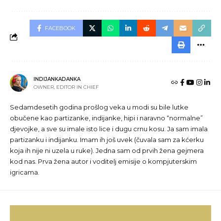
FACEBOOK
INDIJANKADANKA
OWNER, EDITOR IN CHIEF
Sedamdesetih godina prošlog veka u modi su bile lutke
obučene kao partizanke, indijanke, hipi i naravno “normalne”
djevojke, a sve su imale isto lice i dugu crnu kosu. Ja sam imala
partizanku i indijanku. Imam ih još uvek (čuvala sam za kćerku
koja ih nije ni uzela u ruke). Jedna sam od prvih žena gejmera
kod nas. Prva žena autor i voditelj emisije o kompjuterskim
igricama.