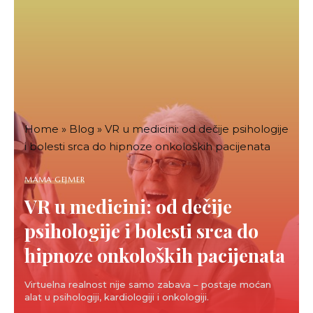
Home
»
Blog
»
VR u medicini: od dečije psihologije
i bolesti srca do hipnoze onkoloških pacijenata
MAMA GEJMER
VR u medicini: od dečije
psihologije i bolesti srca do
hipnoze onkoloških pacijenata
Virtuelna realnost nije samo zabava – postaje moćan
alat u psihologiji, kardiologiji i onkologiji.