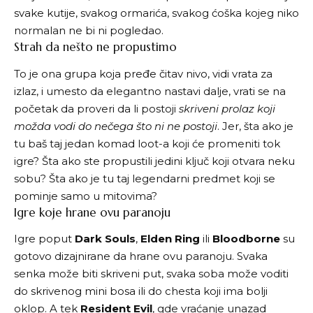
svake kutije, svakog ormarića, svakog ćoška kojeg niko
normalan ne bi ni pogledao.
Strah da nešto ne propustimo
To je ona grupa koja pređe čitav nivo, vidi vrata za
izlaz, i umesto da elegantno nastavi dalje, vrati se na
početak da proveri da li postoji
skriveni prolaz koji
možda vodi do nečega što ni ne postoji
. Jer, šta ako je
tu baš taj jedan komad loot-a koji će promeniti tok
igre? Šta ako ste propustili jedini ključ koji otvara neku
sobu? Šta ako je tu taj legendarni predmet koji se
pominje samo u mitovima?
Igre koje hrane ovu paranoju
Igrе poput
Dark Souls
,
Elden Ring
ili
Bloodborne
su
gotovo dizajnirane da hrane ovu paranoju. Svaka
senka može biti skriveni put, svaka soba može voditi
do skrivenog mini bosa ili do chesta koji ima bolji
oklop. A tek
Resident Evil
, gde vraćanje unazad