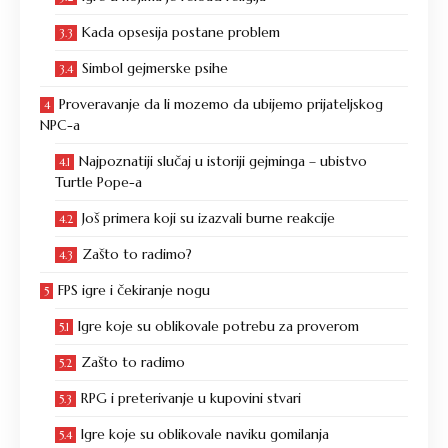
Kada opsesija postane problem
Simbol gejmerske psihe
Proveravanje da li mozemo da ubijemo prijateljskog
NPC-a
Najpoznatiji slučaj u istoriji gejminga – ubistvo
Turtle Pope-a
Još primera koji su izazvali burne reakcije
Zašto to radimo?
FPS igre i čekiranje nogu
Igre koje su oblikovale potrebu za proverom
Zašto to radimo
RPG i preterivanje u kupovini stvari
Igre koje su oblikovale naviku gomilanja