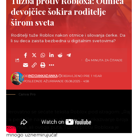
Tužba protiv Robloxa: Otmica
devojčice šokira roditelje
širom sveta
Roditelji tuže Roblox nakon otmice i silovanja ćerke. Da
li su deca zaista bezbedna u digitalnim svetovima?
4 MINUTA ZA ČITANJE
OD
INDIJANKADANKA
OBJAVLJENO PRE 1 YEAR
POSLEDNJE AŽURIRANJE 05.08.2025 - 4:58
Canva Pro
Verovatno se sećate teksta
Roblox pod istragom: „Raj
za pedofile namenjen deci“ i lažno prikazivanje broja
korisnika
, ali ovoga puta, Tužba protiv Robloxa je
mnogo uznemirujuća!