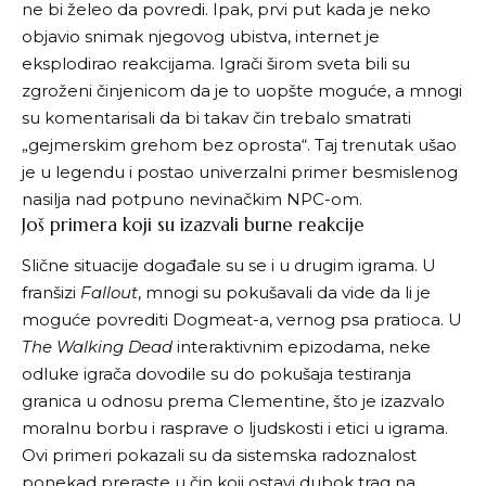
ne bi želeo da povredi. Ipak, prvi put kada je neko
objavio snimak njegovog ubistva, internet je
eksplodirao reakcijama. Igrači širom sveta bili su
zgroženi činjenicom da je to uopšte moguće, a mnogi
su komentarisali da bi takav čin trebalo smatrati
„gejmerskim grehom bez oprosta“. Taj trenutak ušao
je u legendu i postao univerzalni primer besmislenog
nasilja nad potpuno nevinačkim NPC-om.
Još primera koji su izazvali burne reakcije
Slične situacije događale su se i u drugim igrama. U
franšizi
Fallout
, mnogi su pokušavali da vide da li je
moguće povrediti Dogmeat-a, vernog psa pratioca. U
The Walking Dead
interaktivnim epizodama, neke
odluke igrača dovodile su do pokušaja testiranja
granica u odnosu prema Clementine, što je izazvalo
moralnu borbu i rasprave o ljudskosti i etici u igrama.
Ovi primeri pokazali su da sistemska radoznalost
ponekad preraste u čin koji ostavi dubok trag na