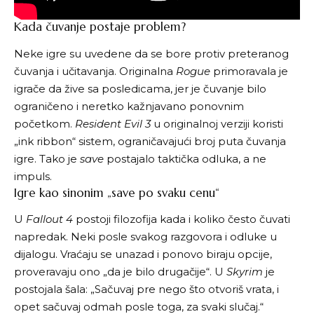
Kada čuvanje postaje problem?
Neke igre su uvedene da se bore protiv preteranog
čuvanja i učitavanja. Originalna
Rogue
primoravala je
igrače da žive sa posledicama, jer je čuvanje bilo
ograničeno i neretko kažnjavano ponovnim
početkom.
Resident Evil 3
u originalnoj verziji koristi
„ink ribbon“ sistem, ograničavajući broj puta čuvanja
igre. Tako je
save
postajalo taktička odluka, a ne
impuls.
Igre kao sinonim „save po svaku cenu“
U
Fallout 4
postoji filozofija kada i koliko često čuvati
napredak. Neki posle svakog razgovora i odluke u
dijalogu. Vraćaju se unazad i ponovo biraju opcije,
proveravaju ono „da je bilo drugačije“. U
Skyrim
je
postojala šala: „Sačuvaj pre nego što otvoriš vrata, i
opet sačuvaj odmah posle toga, za svaki slučaj.“