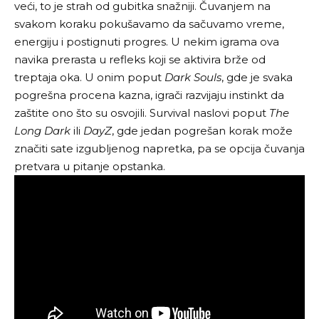
veći, to je strah od gubitka snažniji. Čuvanjem na
svakom koraku pokušavamo da sačuvamo vreme,
energiju i postignuti progres. U nekim igrama ova
navika prerasta u refleks koji se aktivira brže od
treptaja oka. U onim poput
Dark Souls
, gde je svaka
pogrešna procena kazna, igrači razvijaju instinkt da
zaštite ono što su osvojili. Survival naslovi poput
The
Long Dark
ili
DayZ
, gde jedan pogrešan korak može
značiti sate izgubljenog napretka, pa se opcija čuvanja
pretvara u pitanje opstanka.