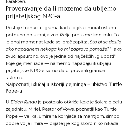
karakteru.
Proveravanje da li mozemo da ubijemo
prijateljskog NPC-a
Postoje trenuci u igrama kada logika i moral ostanu
potpuno po strani, a znatiželja preuzme kontrolu. To
je onaj momenat kada se igrač zapita:
„Šta bi se desilo
ako napadnem nekoga ko mi zapravo pomaže?“
Iako
zvuči apsurdno, ovo je jedna od najčešćih „gluposti“
koje gejmeri rade — namerno napadaju ili ubijaju
prijateljske NPC-e samo da bi proverili granice
sistema.
Najpoznatiji slučaj u istoriji gejminga – ubistvo Turtle
Pope-a
U
Elden Ringu
je postojalo otkriće koje je šokiralo celu
zajednicu. Miriel, Pastor of Vows, poznatiji kao Turtle
Pope — velika, umirena kornjača sa mantijom, simbol
dobre volje i mira — prijatelj je kog skoro niko nikada