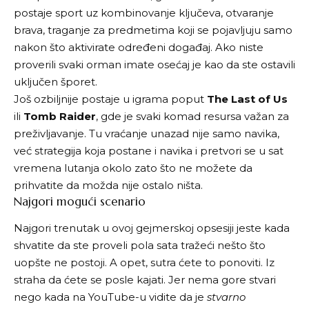
postaje sport uz kombinovanje ključeva, otvaranje
brava, traganje za predmetima koji se pojavljuju samo
nakon što aktivirate određeni događaj. Ako niste
proverili svaki orman imate osećaj je kao da ste ostavili
uključen šporet.
Još ozbiljnije postaje u igrama poput
The Last of Us
ili
Tomb Raider
, gde je svaki komad resursa važan za
preživljavanje. Tu vraćanje unazad nije samo navika,
već strategija koja postane i navika i pretvori se u sat
vremena lutanja okolo zato što ne možete da
prihvatite da možda nije ostalo ništa.
Najgori mogući scenario
Najgori trenutak u ovoj gejmerskoj opsesiji jeste kada
shvatite da ste proveli pola sata tražeći nešto što
uopšte ne postoji. A opet, sutra ćete to ponoviti. Iz
straha da ćete se posle kajati. Jer nema gore stvari
nego kada na YouTube-u vidite da je
stvarno