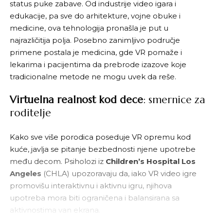
status puke zabave. Od industrije video igara i
edukacije, pa sve do arhitekture, vojne obuke i
medicine
, ova tehnologija pronašla je put u
najrazličitija polja. Posebno zanimljivo područje
primene postala je medicina
, gde VR pomaže i
lekarima i pacijentima da prebrode izazove koje
tradicionalne metode ne mogu uvek da reše.
Virtuelna realnost kod dece
: smernice za
roditelje
Kako sve više porodica poseduje VR opremu kod
kuće, javlja se pitanje bezbednosti njene upotrebe
među decom. Psiholozi iz
Children’s Hospital Los
Angeles
(CHLA) upozoravaju da, iako VR video igre
promovišu interaktivnu i aktivnu igru, njihova
upotreba mora biti ograničena i balansirana sa
aktivnostima van ekrana.