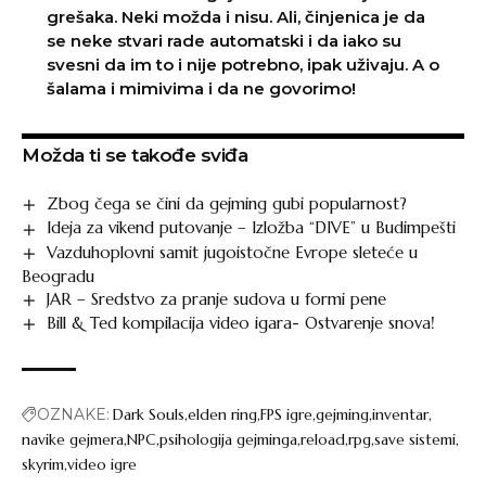
grešaka. Neki možda i nisu. Ali, činjenica je da
se neke stvari rade automatski i da iako su
svesni da im to i nije potrebno, ipak uživaju. A o
šalama i mimivima i da ne govorimo!
Možda ti se takođe sviđa
Zbog čega se čini da gejming gubi popularnost?
Ideja za vikend putovanje – Izložba “DIVE” u Budimpešti
Vazduhoplovni samit jugoistočne Evrope sleteće u
Beogradu
JAR – Sredstvo za pranje sudova u formi pene
Bill & Ted kompilacija video igara- Ostvarenje snova!
OZNAKE:
Dark Souls
elden ring
FPS igre
gejming
inventar
navike gejmera
NPC
psihologija gejminga
reload
rpg
save sistemi
skyrim
video igre