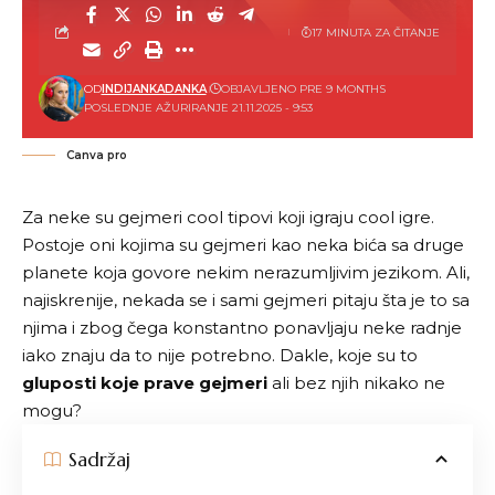
17 MINUTA ZA ČITANJE
OD
INDIJANKADANKA
OBJAVLJENO PRE 9 MONTHS
POSLEDNJE AŽURIRANJE 21.11.2025 - 9:53
Canva pro
Za neke su gejmeri cool tipovi koji igraju cool igre.
Postoje oni kojima su gejmeri kao neka bića sa druge
planete koja govore nekim nerazumljivim jezikom. Ali,
najiskrenije, nekada se i sami gejmeri pitaju šta je to sa
njima i zbog čega konstantno ponavljaju neke radnje
iako znaju da to nije potrebno. Dakle, koje su to
gluposti koje prave gejmeri
ali bez njih nikako ne
mogu?
Sadržaj