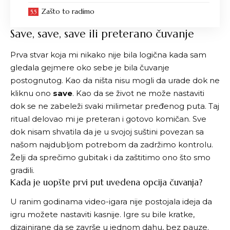
Zašto to radimo
Save, save, save ili preterano čuvanje
Prva stvar koja mi nikako nije bila logična kada sam
gledala gejmere oko sebe je bila čuvanje
postognutog. Kao da ništa nisu mogli da urade dok ne
kliknu ono
save
. Kao da se život ne može nastaviti
dok se ne zabeleži svaki milimetar pređenog puta. Taj
ritual delovao mi je preteran i gotovo komičan. Sve
dok nisam shvatila da je u svojoj suštini povezan sa
našom najdubljom potrebom da zadržimo kontrolu.
Želji da sprečimo gubitak i da zaštitimo ono što smo
gradili.
Kada je uopšte prvi put uvedena opcija čuvanja?
U ranim godinama video-igara nije postojala ideja da
igru možete nastaviti kasnije. Igre su bile kratke,
dizajnirane da se završe u jednom dahu, bez pauze.