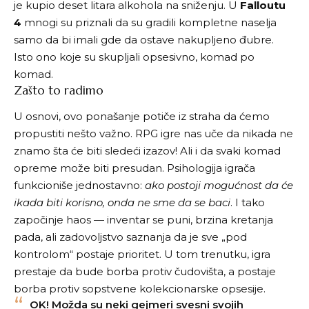
je kupio deset litara alkohola na sniženju. U
Falloutu
4
mnogi su priznali da su gradili kompletne naselja
samo da bi imali gde da ostave nakupljeno đubre.
Isto ono koje su skupljali opsesivno, komad po
komad.
Zašto to radimo
U osnovi, ovo ponašanje potiče iz straha da ćemo
propustiti nešto važno. RPG igre nas uče da nikada ne
znamo šta će biti sledeći izazov! Ali i da svaki komad
opreme može biti presudan. Psihologija igrača
funkcioniše jednostavno:
ako postoji mogućnost da će
ikada biti korisno, onda ne sme da se baci
. I tako
započinje haos — inventar se puni, brzina kretanja
pada, ali zadovoljstvo saznanja da je sve „pod
kontrolom“ postaje prioritet. U tom trenutku, igra
prestaje da bude borba protiv čudovišta, a postaje
borba protiv sopstvene kolekcionarske opsesije.
OK! Možda su neki gejmeri svesni svojih