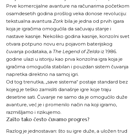
Prve komercijalne avanture na računarima početkom
osamdesetih godina prošlog veka donose revoluciju:
tekstualna avantura
Zork
bila je jedna od prvih igara
koja je igračima omogućila da sačuvaju stanje i
nastave kasnije. Nekoliko godina kasnije, konzolni svet
otvara potpuno novu eru pojavom baterijskog
čuvanja podataka, a
The Legend of Zelda
iz 1986.
godine ulazi u istoriju kao prva konzolna igra koja je
igračima omogućila stabilan i pouzdan sistem čuvanja
napretka direktno na samoj igri.
Od tog trenutka, „save sistema“ postaje standard bez
kojeg je teško zamisliti današnje igre koje traju
desetine sati. Čuvanje ne samo da je omogućilo duže
avanture, već je i promenilo način na koji igramo,
razmišljamo i rizikujemo.
Zašto tako često čuvamo progres?
Razlog je jednostavan: što su igre duže, a uložen trud