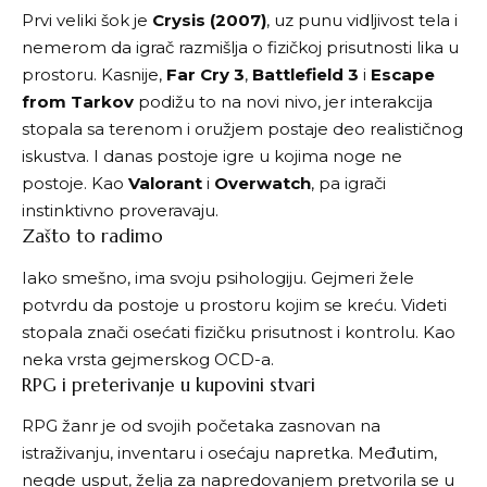
Prvi veliki šok je
Crysis (2007)
, uz punu vidljivost tela i
nemerom da igrač razmišlja o fizičkoj prisutnosti lika u
prostoru. Kasnije,
Far Cry 3
,
Battlefield 3
i
Escape
from Tarkov
podižu to na novi nivo, jer interakcija
stopala sa terenom i oružjem postaje deo realističnog
iskustva. I danas postoje igre u kojima noge ne
postoje. Kao
Valorant
i
Overwatch
, pa igrači
instinktivno proveravaju.
Zašto to radimo
Iako smešno, ima svoju psihologiju. Gejmeri žele
potvrdu da postoje u prostoru kojim se kreću. Videti
stopala znači osećati fizičku prisutnost i kontrolu. Kao
neka vrsta gejmerskog OCD-a.
RPG i preterivanje u kupovini stvari
RPG žanr je od svojih početaka zasnovan na
istraživanju, inventaru i osećaju napretka. Međutim,
negde usput, želja za napredovanjem pretvorila se u