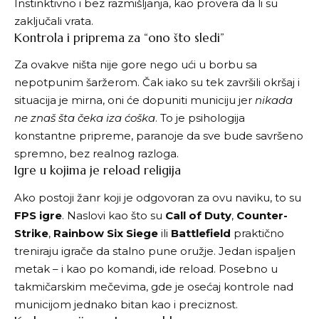
Instinktivno i bez razmišljanja, kao provera da li su
zaključali vrata.
Kontrola i priprema za “ono što sledi”
Za ovakve ništa nije gore nego ući u borbu sa
nepotpunim šaržerom. Čak iako su tek završili okršaj i
situacija je mirna, oni će dopuniti municiju jer
nikada
ne znaš šta čeka iza ćoška
. To je psihologija
konstantne pripreme, paranoje da sve bude savršeno
spremno, bez realnog razloga.
Igre u kojima je reload religija
Ako postoji žanr koji je odgovoran za ovu naviku, to su
FPS igre
. Naslovi kao što su
Call of Duty
,
Counter-
Strike
,
Rainbow Six Siege
ili
Battlefield
praktično
treniraju igrače da stalno pune oružje. Jedan ispaljen
metak – i kao po komandi, ide reload. Posebno u
takmičarskim mečevima, gde je osećaj kontrole nad
municijom jednako bitan kao i preciznost.