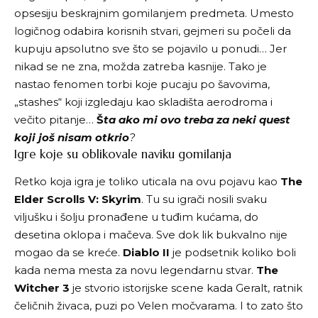
opsesiju beskrajnim gomilanjem predmeta. Umesto
logičnog odabira korisnih stvari, gejmeri su počeli da
kupuju apsolutno sve što se pojavilo u ponudi… Jer
nikad se ne zna, možda zatreba kasnije. Tako je
nastao fenomen torbi koje pucaju po šavovima,
„stashes“ koji izgledaju kao skladišta aerodroma i
večito pitanje…
Š
ta ako mi ovo treba za neki quest
koji još nisam otkrio
?
Igre koje su oblikovale naviku gomilanja
Retko koja igra je toliko uticala na ovu pojavu kao
The
Elder Scrolls V: Skyrim
. Tu su igrači nosili svaku
viljušku i šolju pronađene u tuđim kućama, do
desetina oklopa i mačeva. Sve dok lik bukvalno nije
mogao da se kreće.
Diablo II
je podsetnik koliko boli
kada nema mesta za novu legendarnu stvar.
The
Witcher 3
je stvorio istorijske scene kada Geralt, ratnik
čeličnih živaca, puzi po Velen močvarama. I to zato što