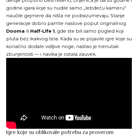
deluje potpuno besmisleno, činjenica je da su godine i
godine igara koje su nudile samo „lebdeću kameru“
naučile gejmere da ništa ne podrazumevaju. Starije
generacije dobro pamte naslove poput originalnog
Dooma
ili
Half-Life 1
, gde ste bili samo pogled koji
pluta bez ikakvog tela. Kada su se pojavile igre koje su
konačno dodale vidljive noge, nastao je trenutak
zbunjenosti — i navika je ostala zauvek.
Igre koje su oblikovale potrebu za proverom