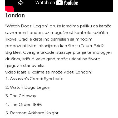
London
“Watch Dogs: Legion” pruža igračima priliku da istraže
savremeni London, uz mogućnost kontrole različitih
likova. Grad je detaljno osmišljen sa mnogim
prepoznatljivim lokacijama kao što su Tauer Bridž i
Big Ben. Ova igra takođe istražuje pitanja tehnologije i
društva, ističući kako grad može uticati na živote
njegovih stanovnika.
video igara u kojima se može videti London:
Assassin’s Creed: Syndicate
Watch Dogs: Legion
The Getaway
The Order: 1886
Batman: Arkham Knight