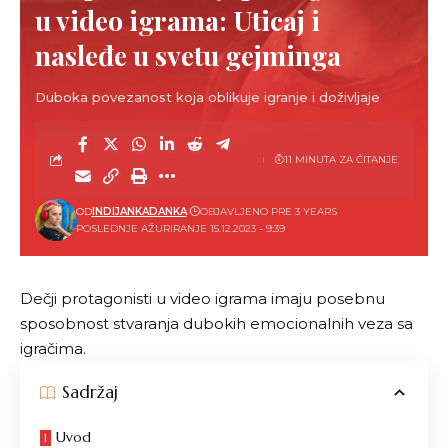
u video igrama: Uticaj i
nasleđe u svetu gejminga
Duboka povezanost koja oblikuje igranje i doživljaje
11 MINUTA ZA ČITANJE
OD
INDIJANKADANKA
OBJAVLJENO PRE 3 YEARS
POSLEDNJE AŽURIRANJE 15.12.2023 - 9:39
Dečji protagonisti u video igrama imaju posebnu
sposobnost stvaranja dubokih emocionalnih veza sa
igračima.
Sadržaj
Uvod