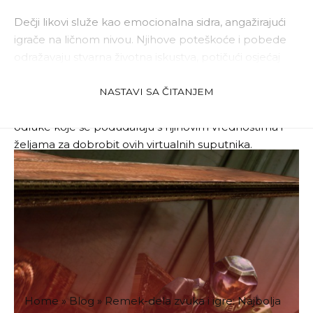
Dečji likovi služe kao emocionalna sidra, angažirajući
igrače na ličnom nivou. Njihove poteškoće i pobede
odražavaju stvarna životna iskustva, potičući osjećaj
identifikacije koji igračima omogućava da se
emocionalno unesu u njihove priče. Ova emocionalna
NASTAVI SA ČITANJEM
investicija stvara posebnu vezu, tera igrače da donose
odluke koje se podudaraju s njihovim vrednostima i
željama za dobrobit ovih virtualnih suputnika.
Home
»
Blog
»
Remek-dela zvuka i igre: Najbolja