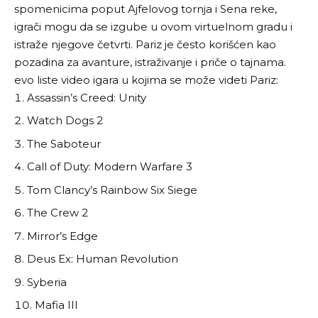
spomenicima poput Ajfelovog tornja i Sena reke,
igrači mogu da se izgube u ovom virtuelnom gradu i
istraže njegove četvrti. Pariz je često korišćen kao
pozadina za avanture, istraživanje i priče o tajnama.
evo liste video igara u kojima se može videti Pariz:
Assassin’s Creed: Unity
Watch Dogs 2
The Saboteur
Call of Duty: Modern Warfare 3
Tom Clancy’s Rainbow Six Siege
The Crew 2
Mirror’s Edge
Deus Ex: Human Revolution
Syberia
Mafia III