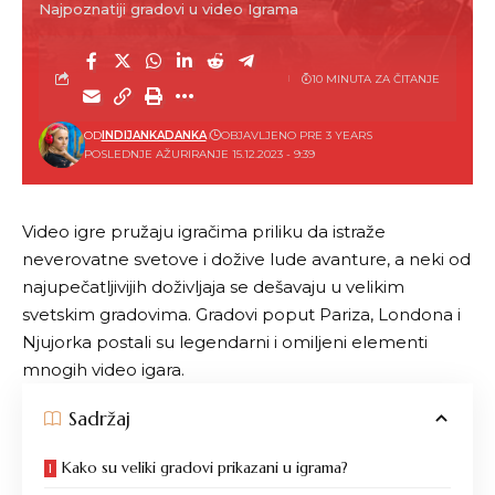
Najpoznatiji gradovi u video Igrama
10 MINUTA ZA ČITANJE
OD
INDIJANKADANKA
OBJAVLJENO PRE 3 YEARS
POSLEDNJE AŽURIRANJE 15.12.2023 - 9:39
Video igre pružaju igračima priliku da istraže
neverovatne svetove i dožive lude avanture, a neki od
najupečatljivijih doživljaja se dešavaju u velikim
svetskim gradovima. Gradovi poput Pariza, Londona i
Njujorka postali su legendarni i omiljeni elementi
mnogih video igara.
Sadržaj
Kako su veliki gradovi prikazani u igrama?