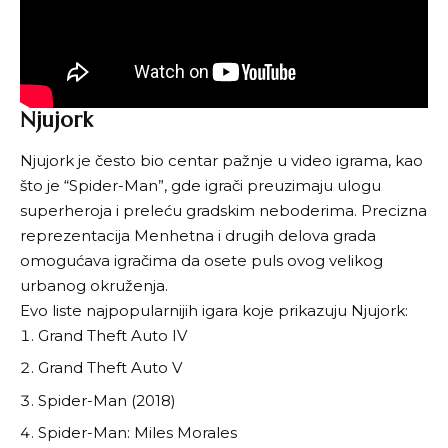
Njujork
Njujork je često bio centar pažnje u video igrama, kao
što je “Spider-Man”, gde igrači preuzimaju ulogu
superheroja i preleću gradskim neboderima. Precizna
reprezentacija Menhetna i drugih delova grada
omogućava igračima da osete puls ovog velikog
urbanog okruženja.
Evo liste najpopularnijih igara koje prikazuju Njujork:
Grand Theft Auto IV
Grand Theft Auto V
Spider-Man (2018)
Spider-Man: Miles Morales