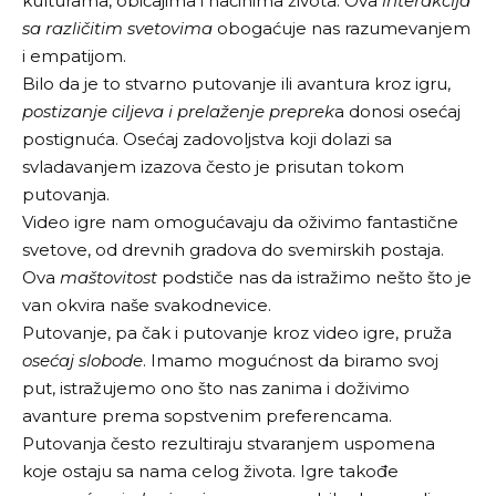
kulturama, običajima i načinima života. Ova
interakcija
sa različitim svetovima
obogaćuje nas razumevanjem
i empatijom.
Bilo da je to stvarno putovanje ili avantura kroz igru,
postizanje ciljeva i prelaženje preprek
a donosi osećaj
postignuća. Osećaj zadovoljstva koji dolazi sa
svladavanjem izazova često je prisutan tokom
putovanja.
Video igre nam omogućavaju da oživimo fantastične
svetove, od drevnih gradova do svemirskih postaja.
Ova
maštovitost
podstiče nas da istražimo nešto što je
van okvira naše svakodnevice.
Putovanje, pa čak i putovanje kroz video igre, pruža
osećaj slobode
. Imamo mogućnost da biramo svoj
put, istražujemo ono što nas zanima i doživimo
avanture prema sopstvenim preferencama.
Putovanja često rezultiraju stvaranjem uspomena
koje ostaju sa nama celog života. Igre takođe