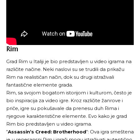
Rim
Grad Rim u Italiji je bio predstavljen u video igrama na
različite načine. Neki naslovi su se trudili da prikažu
Rim na realističan način, dok su drugi istraživali
fantastične elemente grada.
Rim, sa svojom bogatom istorijom i kulturom, često je
bio inspiracija za video igre. Kroz različite žanrove i
priče, igre su pokušavale da prenesu duh Rima i
njegove karakteristične elemente. Evo kako je grad
Rim bio predstavljen u video igrama.
“
Assassin’s Creed: Brotherhood
“: Ova igra smeštena
je u renesansni Rim i igrači mogu istraživati autentično