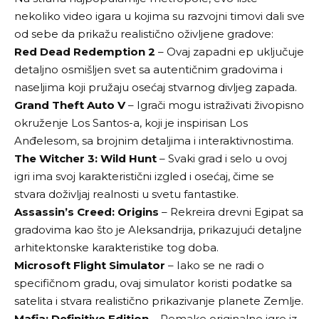
nekoliko video igara u kojima su razvojni timovi dali sve
od sebe da prikažu realistično oživljene gradove:
Red Dead Redemption 2
– Ovaj zapadni ep uključuje
detaljno osmišljen svet sa autentičnim gradovima i
naseljima koji pružaju osećaj stvarnog divljeg zapada.
Grand Theft Auto V
– Igrači mogu istraživati ​​živopisno
okruženje Los Santos-a, koji je inspirisan Los
Anđelesom, sa brojnim detaljima i interaktivnostima.
The Witcher 3: Wild Hunt
– Svaki grad i selo u ovoj
igri ima svoj karakteristični izgled i osećaj, čime se
stvara doživljaj realnosti u svetu fantastike.
Assassin’s Creed: Origins
– Rekreira drevni Egipat sa
gradovima kao što je Aleksandrija, prikazujući detaljne
arhitektonske karakteristike tog doba.
Microsoft Flight Simulator
– Iako se ne radi o
specifičnom gradu, ovaj simulator koristi podatke sa
satelita i stvara realistično prikazivanje planete Zemlje.
Mafia: Definitive Edition
– Remake originalne igre iz