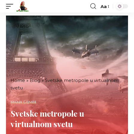
Aa
Font
Resizer
Home
»
Blog
»
Svetske metropole u virtualnom
svetu
MAMA GEJMER
Svetske metropole u
virtualnom svetu