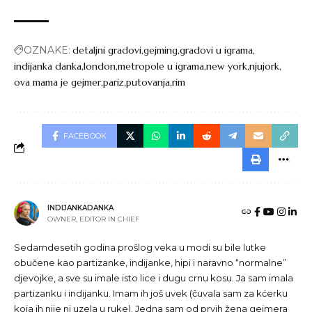
OZNAKE:
detaljni gradovi
gejming
gradovi u igrama
indijanka danka
london
metropole u igrama
new york
njujork
ova mama je gejmer
pariz
putovanja
rim
FACEBOOK
INDIJANKADANKA
OWNER, EDITOR IN CHIEF
Sedamdesetih godina prošlog veka u modi su bile lutke
obučene kao partizanke, indijanke, hipi i naravno “normalne”
djevojke, a sve su imale isto lice i dugu crnu kosu. Ja sam imala
partizanku i indijanku. Imam ih još uvek (čuvala sam za kćerku
koja ih nije ni uzela u ruke). Jedna sam od prvih žena gejmera