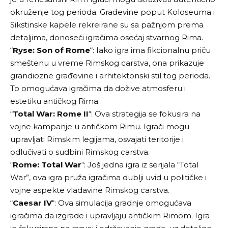
okruženje tog perioda. Građevine poput Koloseuma i
Sikstinske kapele rekreirane su sa pažnjom prema
detaljima, donoseći igračima osećaj stvarnog Rima.
“
Ryse: Son of Rome
“: Iako igra ima fikcionalnu priču
smeštenu u vreme Rimskog carstva, ona prikazuje
grandiozne građevine i arhitektonski stil tog perioda.
To omogućava igračima da dožive atmosferu i
estetiku antičkog Rima.
“
Total War: Rome II
“: Ova strategija se fokusira na
vojne kampanje u antičkom Rimu. Igrači mogu
upravljati Rimskim legijama, osvajati teritorije i
odlučivati o sudbini Rimskog carstva.
“
Rome: Total War
“: Još jedna igra iz serijala “Total
War”, ova igra pruža igračima dublji uvid u političke i
vojne aspekte vladavine Rimskog carstva.
“
Caesar IV
“: Ova simulacija gradnje omogućava
igračima da izgrade i upravljaju antičkim Rimom. Igra