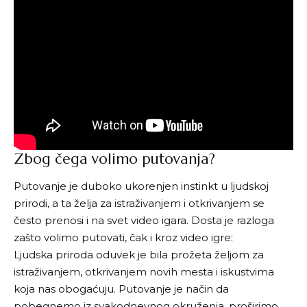
Zbog čega volimo putovanja?
Putovanje je duboko ukorenjen instinkt u ljudskoj
prirodi, a ta želja za istraživanjem i otkrivanjem se
često prenosi i na svet video igara. Dosta je razloga
zašto volimo putovati, čak i kroz video igre:
Ljudska priroda oduvek je bila prožeta željom za
istraživanjem, otkrivanjem novih mesta i iskustvima
koja nas obogaćuju. Putovanje je način da
pobegnemo iz svakodnevnog okruženja, proširimo