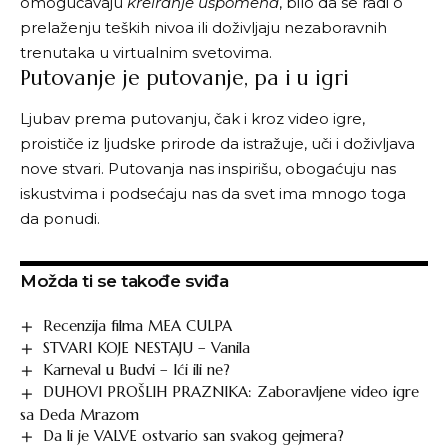
omogućavaju
kreiranje uspomena
, bilo da se radi o
prelaženju teških nivoa ili doživljaju nezaboravnih
trenutaka u virtualnim svetovima.
Putovanje je putovanje, pa i u igri
Ljubav prema putovanju, čak i kroz video igre,
proističe iz ljudske prirode da istražuje, uči i doživljava
nove stvari. Putovanja nas inspirišu, obogaćuju nas
iskustvima i podsećaju nas da svet ima mnogo toga
da ponudi.
Možda ti se takođe sviđa
Recenzija filma MEA CULPA
STVARI KOJE NESTAJU – Vanila
Karneval u Budvi – Ići ili ne?
DUHOVI PROŠLIH PRAZNIKA: Zaboravljene video igre
sa Deda Mrazom
Da li je VALVE ostvario san svakog gejmera?