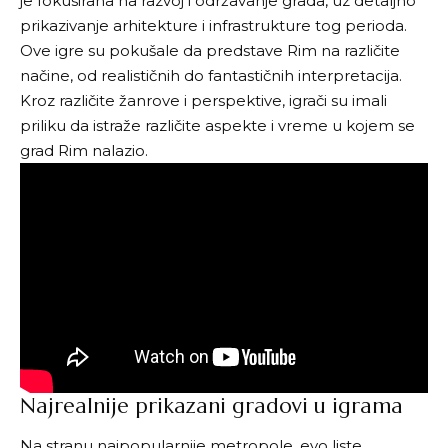
je fokusirana na razvoj i održavanje grada, uz detaljno
prikazivanje arhitekture i infrastrukture tog perioda.
Ove igre su pokušale da predstave Rim na različite
načine, od realističnih do fantastičnih interpretacija.
Kroz različite žanrove i perspektive, igrači su imali
priliku da istraže različite aspekte i vreme u kojem se
grad Rim nalazio.
Najrealnije prikazani gradovi u igrama
Na stranu najpopularnije metropole, evo liste