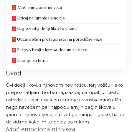
Moć emocionalnih veza
Uticaj na igranje i emocije
Najpoznatiji dečiji likovi u igrama
Uticaj dečijih protagonista na porodične veze
Pažljivo birajte igre sa decom za decu
Emocije su bitne
Uvod
Ovi dečiji likovi, s njihovom nevinošću, ranjivošću i lako
prepoznatljivim borbama, izazivaju empatiju i često
ostavljaju trajni utisak na emocije i iskustva igrača. Pre
nego navedem par najpopularnijih dečjih likova u
igrama i njihov utjecaj na svet gejminga, i igrače, hajde
da vidimo kako im to polazi za rukom.
Moć emocionalnih veza