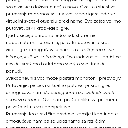
svoje vidike i doživimo nešto novo. Ova ista strast za
putovanjem prenosi se i na svet video igara, gde se
virtuelni svetovi otvaraju pred nama. Evo zašto volimo
putovati, čak i kroz video igre.
Ljudi osećaju prirodnu radoznalost prema
nepoznatom. Putovanja, pa čak i putovanja kroz
video igre, omogućavaju nam da
istražujemo nove
lokacije, kulture i okruženja
. Ova radoznalost podstiče
nas da istražimo i otkrijemo sve što svet ima da
ponudi.
Svakodnevni život može postati monoton i predvidljiv.
Putovanje, pa čak i virtualno putovanje kroz igre,
omogućava nam
da pobegnemo od svakodnevnih
obaveza i rutin
e. Ovo nam pruža priliku za promenu
pejzaža, iskustva i perspektive.
Putovanje kroz različite gradove, zemlje i kontinente
omogućava nam da se upoznamo sa različitim