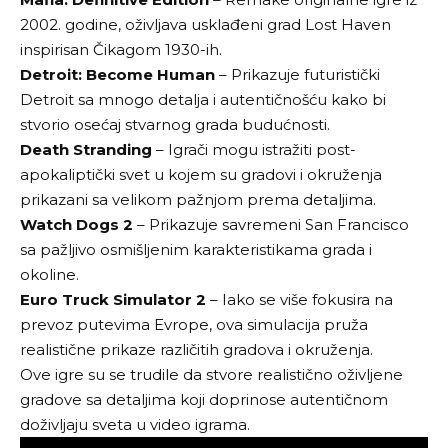
2002. godine, oživljava usklađeni grad Lost Haven
inspirisan Čikagom 1930-ih.
Detroit: Become Human
– Prikazuje futuristički
Detroit sa mnogo detalja i autentičnošću kako bi
stvorio osećaj stvarnog grada budućnosti.
Death Stranding
– Igrači mogu istražiti post-
apokaliptički svet u kojem su gradovi i okruženja
prikazani sa velikom pažnjom prema detaljima.
Watch Dogs 2
– Prikazuje savremeni San Francisco
sa pažljivo osmišljenim karakteristikama grada i
okoline.
Euro Truck Simulator 2
– Iako se više fokusira na
prevoz putevima Evrope, ova simulacija pruža
realistične prikaze različitih gradova i okruženja.
Ove igre su se trudile da stvore realistično oživljene
gradove sa detaljima koji doprinose autentičnom
doživljaju sveta u video igrama.