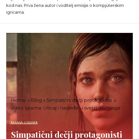
kod nas. Prva žena autor i voditelj emisije o kompjuterskim
igricama.
Home
»
Blog
»
Simpatični dečji protagonisti u
video igrama: Uticaj i nasleđe u svetu gejminga
MAMA GEJMER
Simpatični dečji protagonisti