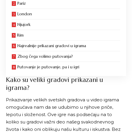
Pariz
London
Njujork
Rim
Najrealnije prikazani gradovi u igrama
Zbog čega volimo putovanja?
Putovanje je putovanje, pa i u igri
Kako su veliki gradovi prikazani u
igrama?
Prikazivanje velikih svetskih gradova u video igrama
omogućava nam da se udubimo u njihove priče,
lepotu i složenost. Ove igre nas podsećaju na to
koliko su gradovi važni deo našeg svakodnevnog
života i kako oni oblikuju našu kulturu i iskustva. Bez