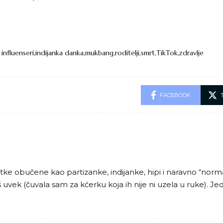
 influenseri
indijanka danka
mukbang
roditelji
smrt
TikTok
zdravlje
FACEBOOK
e obučene kao partizanke, indijanke, hipi i naravno “normaln
oš uvek (čuvala sam za kćerku koja ih nije ni uzela u ruke).