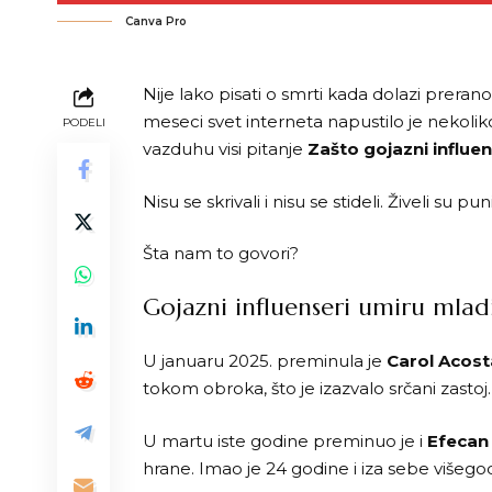
Canva Pro
Nije lako pisati o smrti kada dolazi prera
meseci svet interneta napustilo je nekoliko
PODELI
vazduhu visi pitanje
Zašto gojazni influe
Nisu se skrivali i nisu se stideli. Živeli su 
Šta nam to govori?
Gojazni influenseri umiru mlad
U januaru 2025. preminula je
Carol Acost
tokom obroka, što je izazvalo srčani zastoj.
U martu iste godine preminuo je i
Efecan 
hrane. Imao je 24 godine i iza sebe više