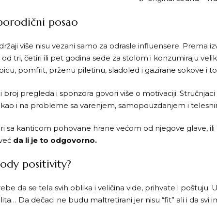
porodični posao
žaji više nisu vezani samo za odrasle influensere. Prema iz
od tri, četiri ili pet godina sede za stolom i konzumiraju vel
cu, pomfrit, prženu piletinu, sladoled i gazirane sokove i 
ali broj pregleda i sponzora govori više o motivaciji. Stručnj
vu, kao i na probleme sa varenjem, samopouzdanjem i telesn
ri sa kanticom pohovane hrane većom od njegove glave, ili 
 već
da li je to odgovorno.
ody positivity?
be da se tela svih oblika i veličina vide, prihvate i poštuju. 
ulita… Da dečaci ne budu maltretirani jer nisu “fit” ali i da 