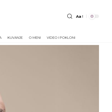
Aa
Font
Resizer
A
KUVANJE
O MENI
VIDEO I POKLONI