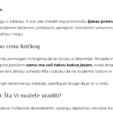
a.
igu o zdravlju. A sve više mladih koji promovišu
ljubav prema
 povišenim šećerom, pritiskom, apnejom, hroničnim umorom
ažnju i negu.
po cenu fizičkog
vity pomogao mnogima da se izvuku iz depresije. Ali kada inf
a pod parolom
samo me voli takvu kakva jesam
, onda dol
ize krvi, šetnju umesto lifta i odluku da ne budemo robovi ni
rojki zanemaruju zdravlje, ubeđujući druge da je to u redu.
: Šta Vi možete uraditi?
dove mršavosti devedesetih, opsesiju dijetama i okrutne kom