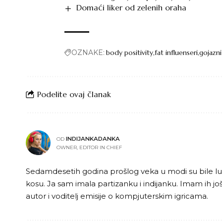
Domaći liker od zelenih oraha
OZNAKE:
body positivity
fat influenseri
gojazni
Podelite ovaj članak
INDIJANKADANKA
OD
OWNER, EDITOR IN CHIEF
Sedamdesetih godina prošlog veka u modi su bile lutk
kosu. Ja sam imala partizanku i indijanku. Imam ih j
autor i voditelj emisije o kompjuterskim igricama.