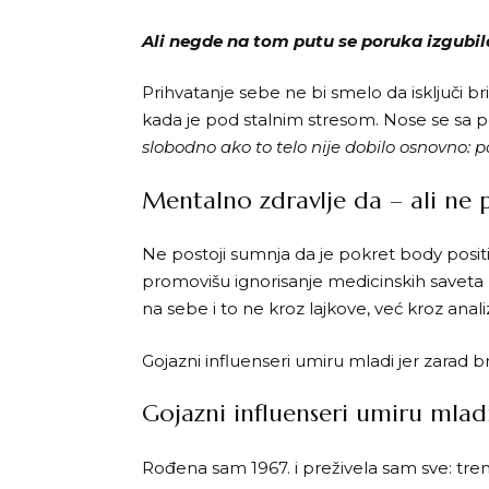
Ali negde na tom putu se poruka izgubil
Prihvatanje sebe ne bi smelo da isključi br
kada je pod stalnim stresom. Nose se sa
slobodno ako to telo nije dobilo osnovno: p
Mentalno zdravlje da – ali ne 
Ne postoji sumnja da je pokret body positi
promovišu ignorisanje medicinskih savet
na sebe i to ne kroz lajkove, već kroz anal
Gojazni influenseri umiru mladi jer zarad b
Gojazni influenseri umiru mladi
Rođena sam 1967. i preživela sam sve: tren