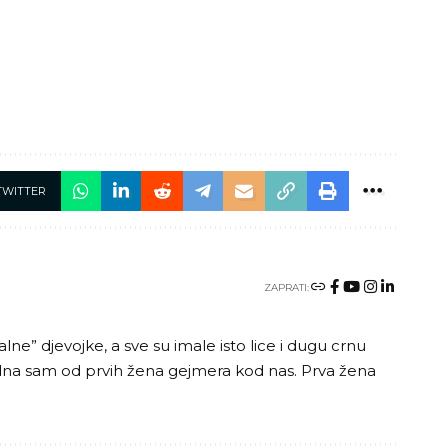
TWITTER
ZAPRATI:
e” djevojke, a sve su imale isto lice i dugu crnu
 Jedna sam od prvih žena gejmera kod nas. Prva žena