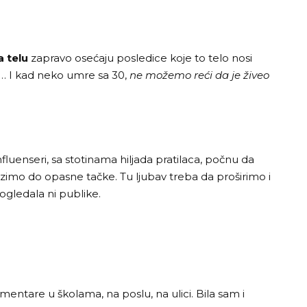
 telu
zapravo osećaju posledice koje to telo nosi
… I kad neko umre sa 30,
ne možemo reći da je živeo
luenseri, sa stotinama hiljada pratilaca, počnu da
azimo do opasne tačke. Tu ljubav treba da proširimo i
 ogledala ni publike.
entare u školama, na poslu, na ulici. Bila sam i