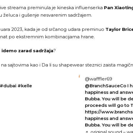
live streama preminula je kineska influenserka
Pan Xiaotin
u želuca i gušenje nesvarenim sadržajem.
 januara 2023, kada je od srčanog udara preminuo
Taylor Bric
 poznat po ekstremnim kombinacijama hrane.
o idemo zarad sadržaja
?
 na sajtovima
kao i
Da li su shapewear steznici zaista magični 
@wafffler69
#dubai
#kelle
@BranchSauceCo I hop
happiness and answer
Bubba. You will be d
proceeds will go to 
https://www.branchsa
happiness and answer
Bubba. You will be 
♬ original sound – waf