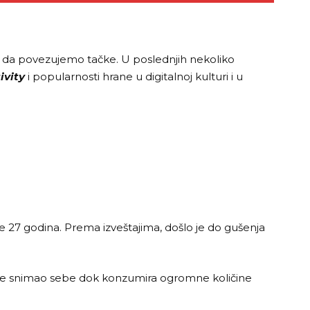
mo da povezujemo tačke. U poslednjih nekoliko
ivity
i popularnosti hrane u digitalnoj kulturi i u
e 27 godina. Prema izveštajima, došlo je do gušenja
er je snimao sebe dok konzumira ogromne količine