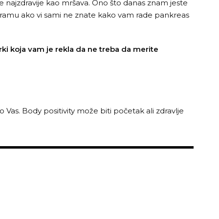
m se najzdravije kao mršava. Ono što danas znam jeste
agramu ako vi sami ne znate kako vam rade pankreas
erki koja vam je rekla da ne treba da merite
o Vas. Body positivity može biti početak ali zdravlje