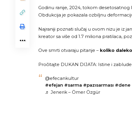
Godinu ranije, 2024, tokom desetosatnog 
Obdukcija je pokazala ozbiljnu deformacij
Najraniji poznati slučaj u ovom nizu je iz
kreator sa više od 1.7 miliona pratilaca,
Ove smrti otvaraju pitanje –
koliko dalek
Pročitajte
DUKAN DIJATA: Istine i zablude
@efecankultur
#efejan
#sarma
#pazısarması
#dene
♬ Jenerik – Ömer Özgür