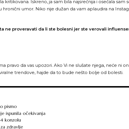
la kritikovana. Iskreno, ja sam bila najsrećnija i osećala sa
 hronični umor. Niko nije dužan da vam aplaudira na Inst
ta ne proveravati da li ste bolesni jer ste verovali influens
 ima pravo da vas upozori. Ako Vi ne slušate njega, neće ni on
viralne trendove, hajde da to bude nešto bolje od bolesti.
no pismo
je ispunila očekivanja
PS4 konzolu
 za zdravlje