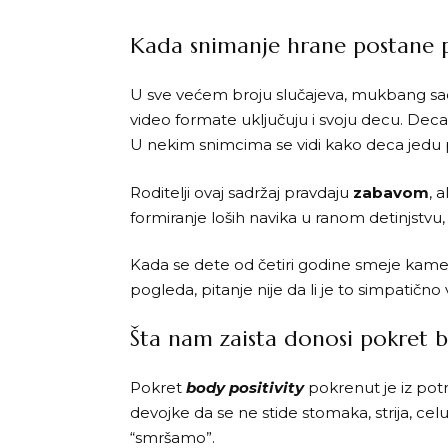
Kada snimanje hrane postane 
U sve većem broju slučajeva, mukbang sadr
video formate uključuju i svoju decu. Deca 
U nekim snimcima se vidi kako deca jedu pi
Roditelji ovaj sadržaj pravdaju
zabavom
, 
formiranje loših navika u ranom detinjst
Kada se dete od četiri godine smeje kame
pogleda, pitanje nije da li je to simpatično
Šta nam zaista donosi pokret b
Pokret
body positivity
pokrenut je iz potre
devojke da se ne stide stomaka, strija, cel
“smršamo”.