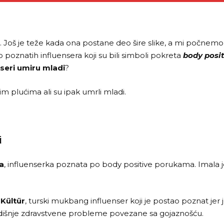
no. Još je teže kada ona postane deo šire slike, a mi počne
 poznatih influensera koji su bili simboli pokreta
body posit
nseri umiru mladi
?
punim plućima ali su ipak umrli mladi.
i
a
, influenserka poznata po body positive porukama. Imala j
Kültür
, turski mukbang influenser koji je postao poznat j
godišnje zdravstvene probleme povezane sa gojaznošću.