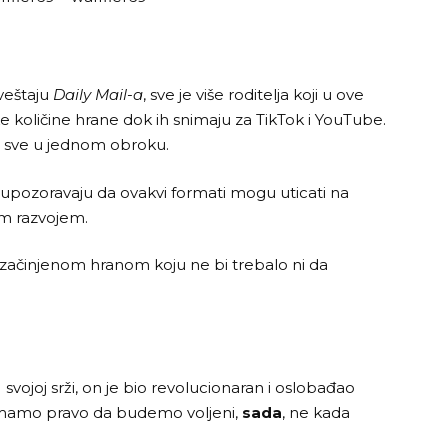
veštaju
Daily Mail-a
, sve je više roditelja koji u ove
ike količine hrane dok ih snimaju za TikTok i YouTube.
to sve u jednom obroku.
aci upozoravaju da ovakvi formati mogu uticati na
im razvojem.
začinjenom hranom koju ne bi trebalo ni da
U svojoj srži, on je bio revolucionaran i oslobađao
svi imamo pravo da budemo voljeni,
sada
, ne kada