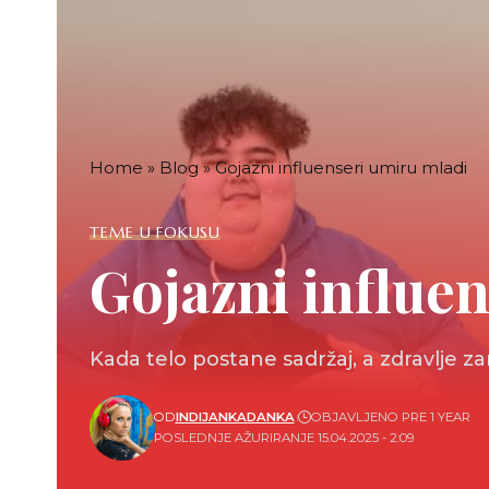
Home
»
Blog
»
Gojazni influenseri umiru mladi
TEME U FOKUSU
Gojazni influe
Kada telo postane sadržaj, a zdravlje 
OD
INDIJANKADANKA
OBJAVLJENO PRE 1 YEAR
POSLEDNJE AŽURIRANJE 15.04.2025 - 2:09