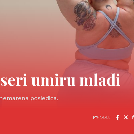
nseri umiru mladi
zanemarena posledica.
PODELI