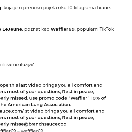
g
, koja je u prenosu pojela oko 10 kilograma hrane.
e LeJeune
, poznat kao
Waffler69
, popularni TikTok
ili samo iluzija
?
e this last video brings you all comfort and
s most of your questions, Rest in peace,
early missed. Use promo code “Waffler” 10% of
The American Lung Association.
uce.com/ st video brings you all comfort and
s most of your questions, Rest in peace,
dearly misse@branchsaucecod
ffler69 – wafffler69