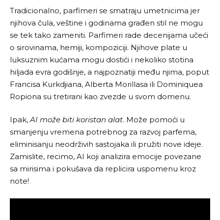
Tradicionalno, parfimeri se smatraju umetnicima jer
njihova čula, veštine i godinama građen stil ne mogu
se tek tako zameniti. Parfimeri rade decenijama učeći
o sirovinama, hemiji, kompoziciji. Njihove plate u
luksuznim kućama mogu dostići i nekoliko stotina
hiljada evra godišnje, a najpoznatiji među njima, poput
Francisa Kurkdjiana, Alberta Morillasa ili Dominiquea
Ropiona su tretirani kao zvezde u svom domenu.
Ipak,
AI može biti koristan alat
. Može pomoći u
smanjenju vremena potrebnog za razvoj parfema,
eliminisanju neodrživih sastojaka ili pružiti nove ideje.
Zamislite, recimo, AI koji analizira emocije povezane
sa mirisima i pokušava da replicira uspomenu kroz
note!