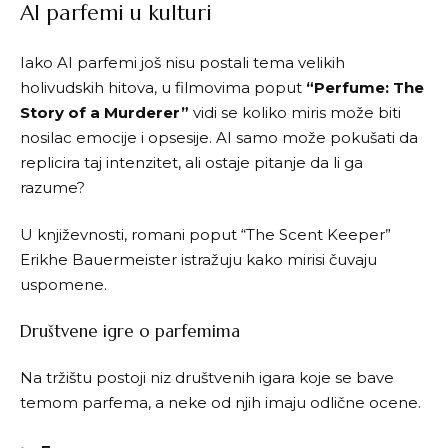
AI parfemi u kulturi
Iako AI parfemi još nisu postali tema velikih
holivudskih hitova, u filmovima poput
“Perfume: The
Story of a Murderer”
vidi se koliko miris može biti
nosilac emocije i opsesije. AI samo može pokušati da
replicira taj intenzitet, ali ostaje pitanje da li ga
razume?
U književnosti, romani poput “The Scent Keeper”
Erikhe Bauermeister istražuju kako mirisi čuvaju
uspomene.
Društvene igre o parfemima
Na tržištu postoji niz društvenih igara koje se bave
temom parfema, a neke od njih imaju odlične ocene.