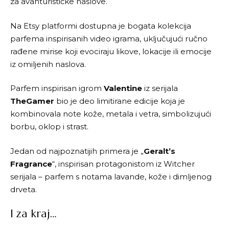
za avanturističke naslove.
Na
Etsy platformi
dostupna je bogata kolekcija
parfema inspirisanih video igrama, uključujući ručno
rađene mirise koji evociraju likove, lokacije ili emocije
iz omiljenih naslova.
Parfem inspirisan igrom
Valentine
iz serijala
TheGamer
bio je deo limitirane edicije koja je
kombinovala note kože, metala i vetra, simbolizujući
borbu, oklop i strast.
Jedan od najpoznatijih primera je „
Geralt’s
Fragrance
“, inspirisan protagonistom iz Witcher
serijala – parfem s notama lavande, kože i dimljenog
drveta.
I za kraj…