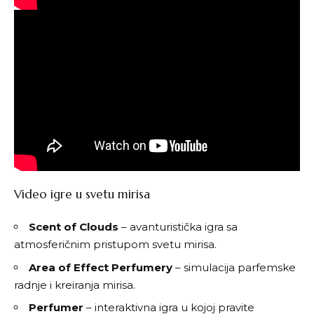
Video igre u svetu mirisa
Scent of Clouds
– avanturistička igra sa
atmosferičnim pristupom svetu mirisa.
Area of Effect Perfumery
– simulacija parfemske
radnje i kreiranja mirisa.
Perfumer
– interaktivna igra u kojoj pravite