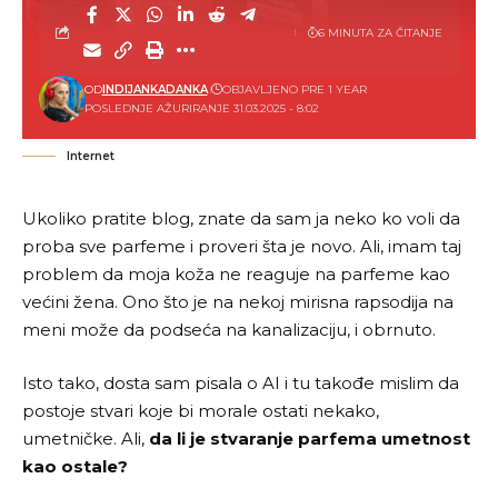
6 MINUTA ZA ČITANJE
OD
INDIJANKADANKA
OBJAVLJENO PRE 1 YEAR
POSLEDNJE AŽURIRANJE 31.03.2025 - 8:02
Internet
Ukoliko pratite blog, znate da sam ja neko ko voli da
proba sve parfeme i proveri šta je novo. Ali, imam taj
problem da moja koža ne reaguje na parfeme kao
većini žena. Ono što je na nekoj mirisna rapsodija na
meni može da podseća na kanalizaciju, i obrnuto.
Isto tako, dosta sam pisala o AI i tu takođe mislim da
postoje stvari koje bi morale ostati nekako,
umetničke. Ali,
da li je stvaranje parfema umetnost
kao ostale?