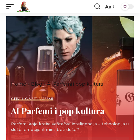
Aa
Font
Resizer
Home
»
Blog
»
AI Parfemi i pop kultura
GEJMING VESTI
PARFEMI
AI Parfemi i pop kultura
Parfemi koje kreira veštačka inteligencija – tehnologija u
službi emocije ili miris bez duše?