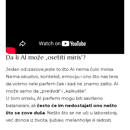
Da li AI može „osetiti miris“?
Jedan od izazova jeste to što AI nema čulo mirisa.
Nema iskustvo, kontekst, emociju i ono što nas tera
da volimo neki parfem čak i kad ne znamo zašto. AI
može samo da „predvidi“ i „kalkuliše“.
U tom smislu, AI parfemi mogu biti savršeno
balansirani, ali
često će im nedostajati ono nešto
što se zove duša
. Nešto što se ne uči u laboratoriji,
već donosi iz života, ljubavi, melanholije ili radosti.