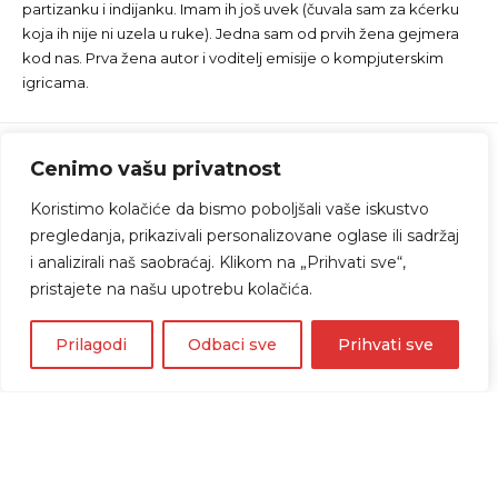
partizanku i indijanku. Imam ih još uvek (čuvala sam za kćerku
koja ih nije ni uzela u ruke). Jedna sam od prvih žena gejmera
kod nas. Prva žena autor i voditelj emisije o kompjuterskim
igricama.
Cenimo vašu privatnost
Koristimo kolačiće da bismo poboljšali vaše iskustvo
pregledanja, prikazivali personalizovane oglase ili sadržaj
i analizirali naš saobraćaj. Klikom na „Prihvati sve“,
pristajete na našu upotrebu kolačića.
Prilagodi
Odbaci sve
Prihvati sve
Home
»
Blog
»
Duran Duran i Xerjoff: Miris koji se
sluša
PARFEMI