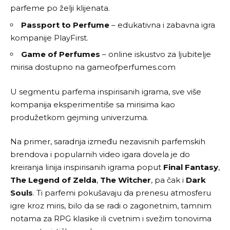
parfeme po želji klijenata.
Passport to Perfume
– edukativna i zabavna igra
kompanije PlayFirst.
Game of Perfumes
– online iskustvo za ljubitelje
mirisa dostupno na gameofperfumes.com
U segmentu parfema inspirisanih igrama, sve više
kompanija eksperimentiše sa mirisima kao
produžetkom gejming univerzuma.
Na primer, saradnja između nezavisnih parfemskih
brendova i popularnih video igara dovela je do
kreiranja linija inspirisanih igrama poput
Final Fantasy
,
The Legend of Zelda
,
The Witcher
, pa čak i
Dark
Souls
. Ti parfemi pokušavaju da prenesu atmosferu
igre kroz miris, bilo da se radi o zagonetnim, tamnim
notama za RPG klasike ili cvetnim i svežim tonovima