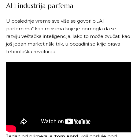
AI i industrija parfema
U poslednje vreme sve više se govori o „AI
parfemima“ kao mirisima koje je pomogla da se
razviju veštačka inteligencija. Iako to može zvučati kao
još jedan marketinški trik, u pozadini se krije prava
tehnološka revolucija.
Jedan od primera je
Tom Ford
, koji posluje pod