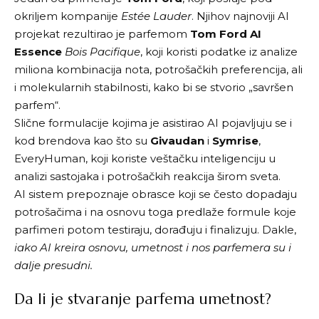
okriljem kompanije
Estée Lauder
. Njihov najnoviji AI
projekat rezultirao je parfemom
Tom Ford AI
Essence
Bois Pacifique
, koji koristi podatke iz analize
miliona kombinacija nota, potrošačkih preferencija, ali
i molekularnih stabilnosti, kako bi se stvorio „savršen
parfem“.
Slične formulacije kojima je asistirao AI pojavljuju se i
kod brendova kao što su
Givaudan
i
Symrise
,
EveryHuman
, koji koriste veštačku inteligenciju u
analizi sastojaka i potrošačkih reakcija širom sveta.
AI sistem prepoznaje obrasce koji se često dopadaju
potrošačima i na osnovu toga predlaže formule koje
parfimeri potom testiraju, dorađuju i finalizuju. Dakle,
iako AI kreira osnovu, umetnost i nos parfemera su i
dalje presudni.
Da li je stvaranje parfema umetnost?