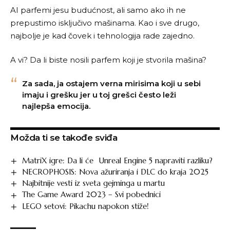
AI parfemi jesu budućnost, ali samo ako ih ne
prepustimo isključivo mašinama. Kao i sve drugo,
najbolje je kad čovek i tehnologija rade zajedno.
A vi? Da li biste nosili parfem koji je stvorila mašina?
Za sada, ja ostajem verna mirisima koji u sebi
imaju i grešku jer u toj grešci često leži
najlepša emocija.
Možda ti se takođe sviđa
MatriX igre: Da li će Unreal Engine 5 napraviti razliku?
NECROPHOSIS: Nova ažuriranja i DLC do kraja 2025
Najbitnije vesti iz sveta gejminga u martu
The Game Award 2023 – Svi pobednici
LEGO setovi: Pikachu napokon stiže!