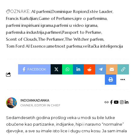
OZNAKE:
AI parfemi
Dominique Ropion
Estée Lauder
Francis Kurkdjian
Game of Perfumes
igre o parfemima
parfemi inspirisani igrama
parfemi u video igrama
parfemska industrija
parfimeri
Passport to Perfume
Scent of Clouds
The Perfumer
The Witcher parfem
Tom Ford AI Essence
umetnost parfema
veštačka inteligencija
FACEBOOK
INDIJANKADANKA
OWNER, EDITOR IN CHIEF
Sedamdesetih godina prošlog veka u modi su bile lutke
obučene kao partizanke, indijanke, hipi i naravno “normalne”
djevojke, a sve su imale isto lice i dugu crnu kosu. Ja sam imala