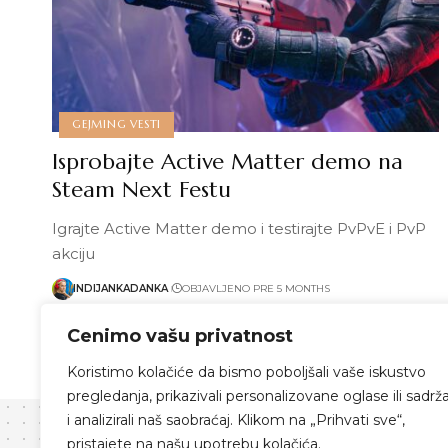
GEJMING VESTI
Isprobajte Active Matter demo na
Steam Next Festu
Igrajte Active Matter demo i testirajte PvPvE i PvP
akciju
INDIJANKADANKA
OBJAVLJENO PRE 5 MONTHS
Pročitaj više
Cenimo vašu privatnost
Koristimo kolačiće da bismo poboljšali vaše iskustvo
pregledanja, prikazivali personalizovane oglase ili sadrža
i analizirali naš saobraćaj. Klikom na „Prihvati sve“,
pristajete na našu upotrebu kolačića.