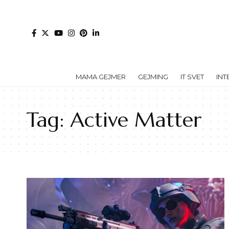
MAMA GEJMER
GEJMING
IT SVET
INT
Tag:
Active Matter