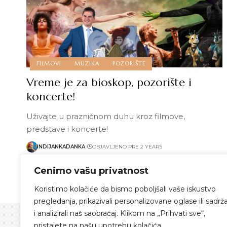
FILMOVI
MUZIKA
POZORIŠTE
Vreme je za bioskop, pozorište i
koncerte!
Uživajte u prazničnom duhu kroz filmove,
predstave i koncerte!
INDIJANKADANKA
OBJAVLJENO PRE 2 YEARS
Pročitaj više
Cenimo vašu privatnost
Koristimo kolačiće da bismo poboljšali vaše iskustvo
pregledanja, prikazivali personalizovane oglase ili sadrža
i analizirali naš saobraćaj. Klikom na „Prihvati sve“,
pristajete na našu upotrebu kolačića.