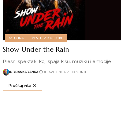
MUZIKA
VESTI IZ KULTURE
Show Under the Rain
Plesni spektakl koji spaja kišu, muziku i emocije
INDIJANKADANKA
OBJAVLJENO PRE 10 MONTHS
Pročitaj više