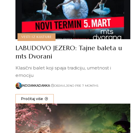
VESTI IZ KULTURE
LABUDOVO JEZERO: Tajne baleta u
mts Dvorani
Klasični balet koji spaja tradiciju, umetnost i
emociju
INDIJANKADANKA
OBJAVLJENO PRE 7 MONTHS
Pročitaj više