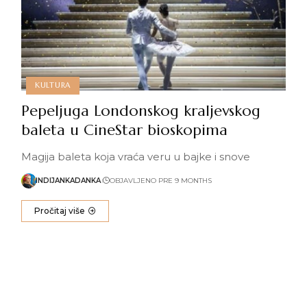
KULTURA
Pepeljuga Londonskog kraljevskog
baleta u CineStar bioskopima
Magija baleta koja vraća veru u bajke i snove
INDIJANKADANKA
OBJAVLJENO PRE 9 MONTHS
Pročitaj više