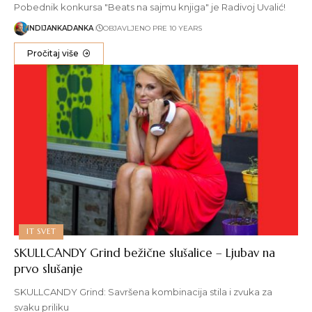
Pobednik konkursa "Beats na sajmu knjiga" je Radivoj Uvalić!
INDIJANKADANKA
OBJAVLJENO PRE 10 YEARS
Pročitaj više
IT SVET
SKULLCANDY Grind bežične slušalice – Ljubav na
prvo slušanje
SKULLCANDY Grind: Savršena kombinacija stila i zvuka za
svaku priliku