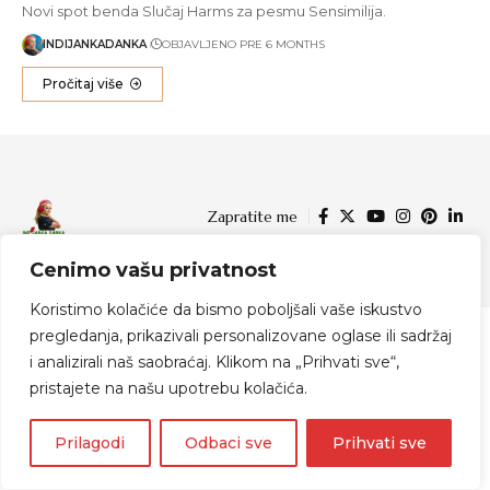
Novi spot benda Slučaj Harms za pesmu Sensimilija.
INDIJANKADANKA
OBJAVLJENO PRE 6 MONTHS
Pročitaj više
Zapratite me
Cenimo vašu privatnost
© 2024 Indijanka Danka
Koristimo kolačiće da bismo poboljšali vaše iskustvo
pregledanja, prikazivali personalizovane oglase ili sadržaj
i analizirali naš saobraćaj. Klikom na „Prihvati sve“,
pristajete na našu upotrebu kolačića.
Prilagodi
Odbaci sve
Prihvati sve