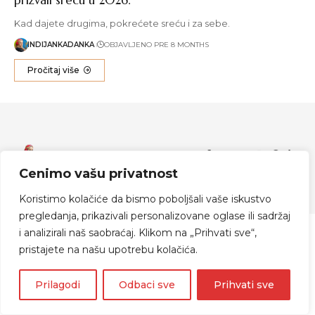
Kad dajete drugima, pokrećete sreću i za sebe.
INDIJANKADANKA
OBJAVLJENO PRE 8 MONTHS
Pročitaj više
Zapratite me
Cenimo vašu privatnost
© 2024 Indijanka Danka
Koristimo kolačiće da bismo poboljšali vaše iskustvo
pregledanja, prikazivali personalizovane oglase ili sadržaj
i analizirali naš saobraćaj. Klikom na „Prihvati sve“,
pristajete na našu upotrebu kolačića.
Prilagodi
Odbaci sve
Prihvati sve