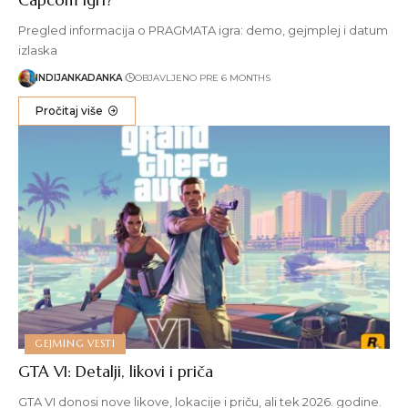
Pregled informacija o PRAGMATA igra: demo, gejmplej i datum
izlaska
INDIJANKADANKA
OBJAVLJENO PRE 6 MONTHS
Pročitaj više
GEJMING VESTI
GTA VI: Detalji, likovi i priča
GTA VI donosi nove likove, lokacije i priču, ali tek 2026. godine.