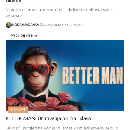
Moralne dileme na aerodromu – da li biste rizikovali sve za
voljene?
INDIJANKADANKA
OBJAVLJENO PRE 2 YEARS
Pročitaj više
FILMOVI
BETTER MAN: Unutrašnja borba i slava
Drugačiji pogled na Robija Vilijamsa kroz jedinstvenu priču o