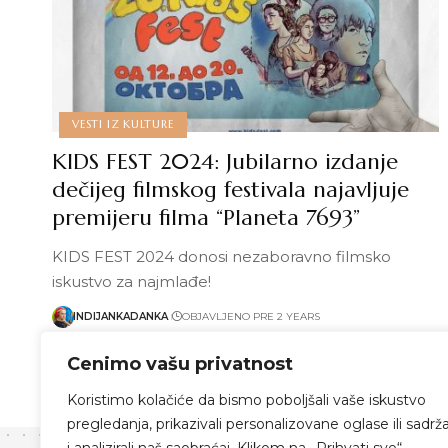
VESTI IZ KULTURE
KIDS FEST 2024: Jubilarno izdanje
dečijeg filmskog festivala najavljuje
premijeru filma “Planeta 7693”
KIDS FEST 2024 donosi nezaboravno filmsko
iskustvo za najmlađe!
INDIJANKADANKA
OBJAVLJENO PRE 2 YEARS
Pročitaj više
Cenimo vašu privatnost
Koristimo kolačiće da bismo poboljšali vaše iskustvo
pregledanja, prikazivali personalizovane oglase ili sadrža