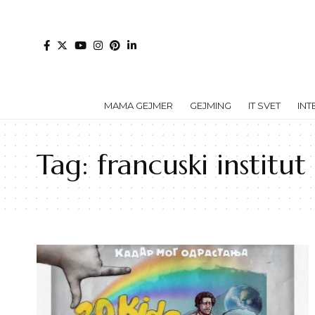
MAMA GEJMER
GEJMING
IT SVET
INT
Tag:
francuski institut