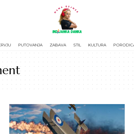
ERVJU
PUTOVANJA
ZABAVA
STIL
KULTURA
PORODIC
ment