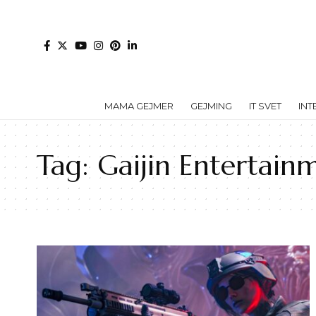
MAMA GEJMER
GEJMING
IT SVET
INT
Tag:
Gaijin Entertain