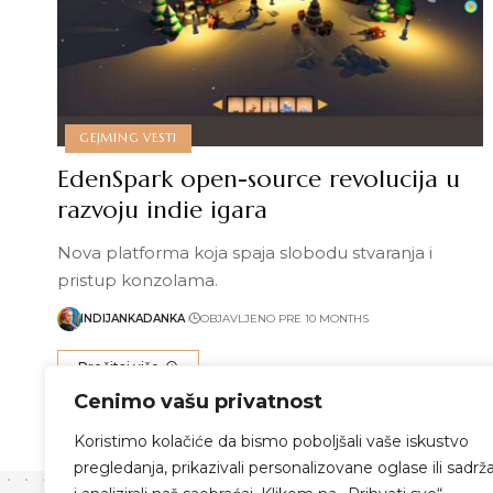
GEJMING VESTI
EdenSpark open-source revolucija u
razvoju indie igara
Nova platforma koja spaja slobodu stvaranja i
pristup konzolama.
INDIJANKADANKA
OBJAVLJENO PRE 10 MONTHS
Pročitaj više
Cenimo vašu privatnost
Koristimo kolačiće da bismo poboljšali vaše iskustvo
pregledanja, prikazivali personalizovane oglase ili sadrža