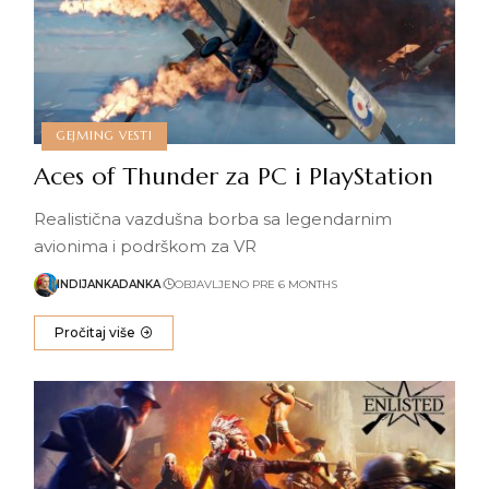
GEJMING VESTI
Aces of Thunder za PC i PlayStation
Realistična vazdušna borba sa legendarnim
avionima i podrškom za VR
INDIJANKADANKA
OBJAVLJENO PRE 6 MONTHS
Pročitaj više