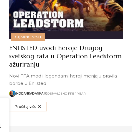
GEJMING VESTI
ENLISTED uvodi heroje Drugog
svetskog rata u Operation Leadstorm
ažuriranju
Novi FFA mod i legendarni heroji menjaju pravila
borbe u Enlisted
INDIJANKADANKA
OBJAVLJENO PRE 1 YEAR
Pročitaj više
j