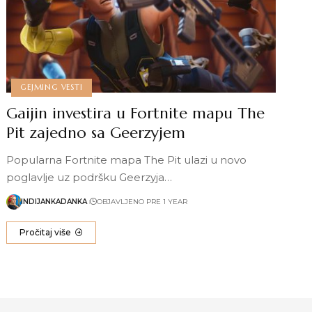
GEJMING VESTI
Gaijin investira u Fortnite mapu The
Pit zajedno sa Geerzyjem
Popularna Fortnite mapa The Pit ulazi u novo
poglavlje uz podršku Geerzyja…
INDIJANKADANKA
OBJAVLJENO PRE 1 YEAR
Pročitaj više