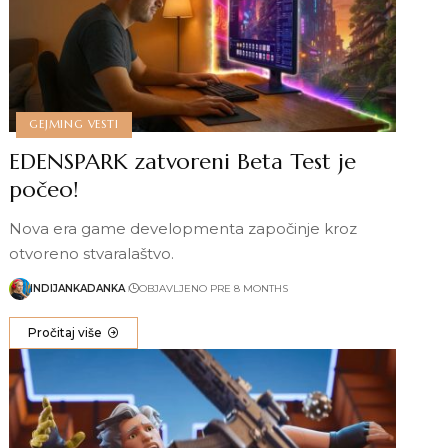
GEJMING VESTI
EDENSPARK zatvoreni Beta Test je
počeo!
Nova era game developmenta započinje kroz
otvoreno stvaralaštvo.
INDIJANKADANKA
OBJAVLJENO PRE 8 MONTHS
Pročitaj više