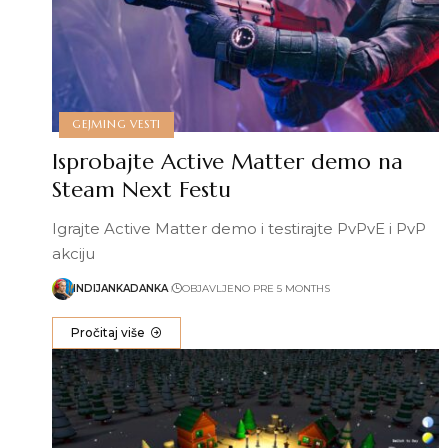
GEJMING VESTI
Isprobajte Active Matter demo na
Steam Next Festu
Igrajte Active Matter demo i testirajte PvPvE i PvP
akciju
INDIJANKADANKA
OBJAVLJENO PRE 5 MONTHS
Pročitaj više