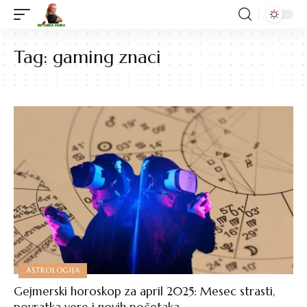
Tag:
gaming znaci
ASTROLOGIJA
Gejmerski horoskop za april 2025: Mesec strasti,
povratka vere i novih početaka