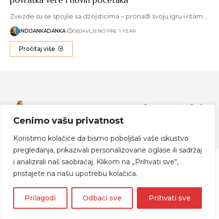
Zvezde su se spojile sa džojsticima – pronađi svoju igru i ritam…
INDIJANKADANKA
OBJAVLJENO PRE 1 YEAR
Pročitaj više
Zapratite me
Cenimo vašu privatnost
© 2024 Indijanka Danka
Koristimo kolačiće da bismo poboljšali vaše iskustvo
pregledanja, prikazivali personalizovane oglase ili sadržaj
i analizirali naš saobraćaj. Klikom na „Prihvati sve“,
pristajete na našu upotrebu kolačića.
Prilagodi
Odbaci sve
Prihvati sve