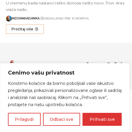
U vremenu kada nastavci retko donose nešto novo, Tron: Ares
vraća nadu…
INDIJANKADANKA
OBJAVLJENO PRE 10 MONTHS
Pročitaj više
Zapratite me
Cenimo vašu privatnost
© 2024 Indijanka Danka
Koristimo kolačiće da bismo poboljšali vaše iskustvo
pregledanja, prikazivali personalizovane oglase ili sadržaj
i analizirali naš saobraćaj. Klikom na „Prihvati sve“,
pristajete na našu upotrebu kolačića.
Prilagodi
Odbaci sve
Prihvati sve