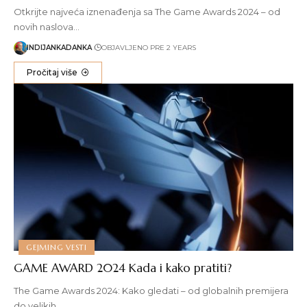
Otkrijte najveća iznenađenja sa The Game Awards 2024 – od
novih naslova…
INDIJANKADANKA
OBJAVLJENO PRE 2 YEARS
Pročitaj više
GEJMING VESTI
GAME AWARD 2024 Kada i kako pratiti?
The Game Awards 2024: Kako gledati – od globalnih premijera
do velikih…