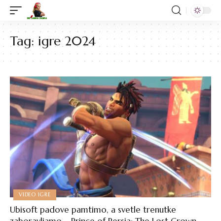
Tag:
igre 2024
VIDEO IGRE
Ubisoft padove pamtimo, a svetle trenutke
zaboravljamo – Prince of Persia: The Lost Crown