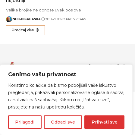
Velike brojke ne donose uvek poslove
INDIJANKADANKA
OBJAVLJENO PRE 5 YEARS
Pročitaj više
Zapratite me
Cenimo vašu privatnost
© 2024 Indijanka Danka
Koristimo kolačiće da bismo poboljšali vaše iskustvo
pregledanja, prikazivali personalizovane oglase ili sadržaj
i analizirali naš saobraćaj. Klikom na „Prihvati sve“,
pristajete na našu upotrebu kolačića.
Prilagodi
Odbaci sve
Prihvati sve