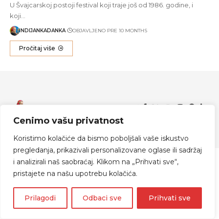
U Švajcarskoj postoji festival koji traje još od 1986. godine, i
koji…
INDIJANKADANKA
OBJAVLJENO PRE 10 MONTHS
Pročitaj više
Zapratite me
Cenimo vašu privatnost
© 2024 Indijanka Danka
Koristimo kolačiće da bismo poboljšali vaše iskustvo
pregledanja, prikazivali personalizovane oglase ili sadržaj
i analizirali naš saobraćaj. Klikom na „Prihvati sve“,
pristajete na našu upotrebu kolačića.
Prilagodi
Odbaci sve
Prihvati sve