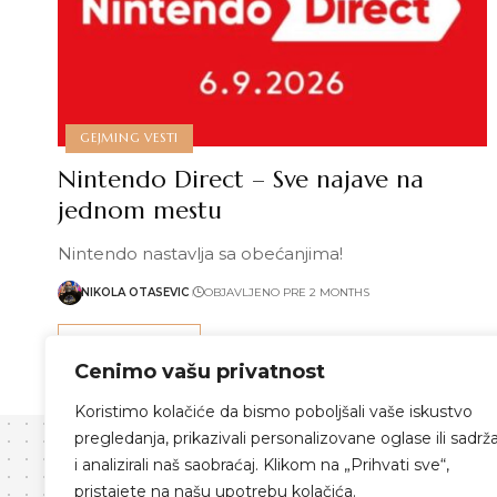
GEJMING VESTI
Nintendo Direct – Sve najave na
jednom mestu
Nintendo nastavlja sa obećanjima!
NIKOLA OTASEVIC
OBJAVLJENO PRE 2 MONTHS
Pročitaj više
Cenimo vašu privatnost
Koristimo kolačiće da bismo poboljšali vaše iskustvo
pregledanja, prikazivali personalizovane oglase ili sadrža
i analizirali naš saobraćaj. Klikom na „Prihvati sve“,
pristajete na našu upotrebu kolačića.