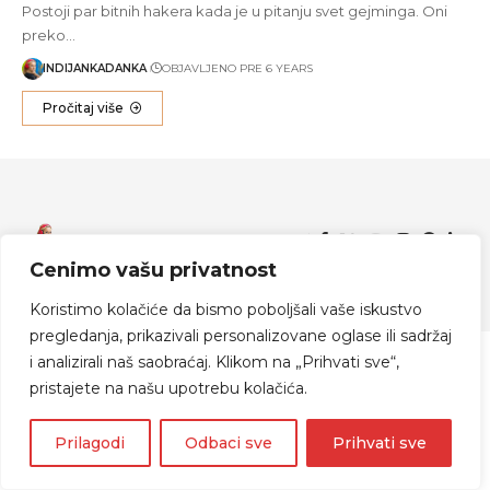
Postoji par bitnih hakera kada je u pitanju svet gejminga. Oni
preko…
INDIJANKADANKA
OBJAVLJENO PRE 6 YEARS
Pročitaj više
Zapratite me
Cenimo vašu privatnost
© 2024 Indijanka Danka
Koristimo kolačiće da bismo poboljšali vaše iskustvo
pregledanja, prikazivali personalizovane oglase ili sadržaj
i analizirali naš saobraćaj. Klikom na „Prihvati sve“,
pristajete na našu upotrebu kolačića.
Prilagodi
Odbaci sve
Prihvati sve