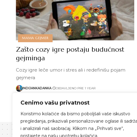
MAMA GEJMER
Zašto cozy igre postaju budućnost
gejminga
Cozy igre leče umor i stres ali i redefinišu pojam
gejmera
INDIJANKADANKA
OBJAVLJENO PRE 1 YEAR
Pročitaj više
Cenimo vašu privatnost
Koristimo kolačiće da bismo poboljšali vaše iskustvo
pregledanja, prikazivali personalizovane oglase ili sadrža
i analizirali naš saobraćaj. Klikom na „Prihvati sve“,
pristajete na našu upotrebu kolačića.