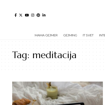
MAMA GEJMER
GEJMING
IT SVET
INT
Tag:
meditacija