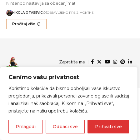
Nintendo nastavlja sa obećanjima!
NIKOLA OTASEVIC
OBJAVLJENO PRE 2 MONTHS
Pročitaj više
Zapratite me
Cenimo vašu privatnost
© 2024 Indijanka Danka
Koristimo kolačiće da bismo poboljšali vaše iskustvo
pregledanja, prikazivali personalizovane oglase ili sadržaj
i analizirali naš saobraćaj. Klikom na „Prihvati sve“,
pristajete na našu upotrebu kolačića.
Prilagodi
Odbaci sve
Prihvati sve