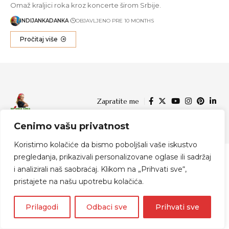
Omaž kraljici roka kroz koncerte širom Srbije.
INDIJANKADANKA
OBJAVLJENO PRE 10 MONTHS
Pročitaj više
Zapratite me
Cenimo vašu privatnost
© 2024 Indijanka Danka
Koristimo kolačiće da bismo poboljšali vaše iskustvo
pregledanja, prikazivali personalizovane oglase ili sadržaj
i analizirali naš saobraćaj. Klikom na „Prihvati sve“,
pristajete na našu upotrebu kolačića.
Prilagodi
Odbaci sve
Prihvati sve