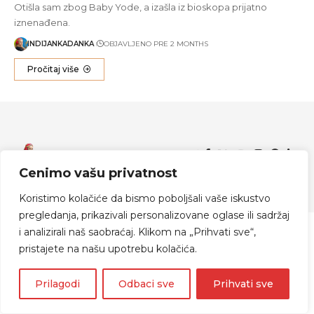
Otišla sam zbog Baby Yode, a izašla iz bioskopa prijatno
iznenađena.
INDIJANKADANKA
OBJAVLJENO PRE 2 MONTHS
Pročitaj više
Zapratite me
Cenimo vašu privatnost
© 2024 Indijanka Danka
Koristimo kolačiće da bismo poboljšali vaše iskustvo
pregledanja, prikazivali personalizovane oglase ili sadržaj
i analizirali naš saobraćaj. Klikom na „Prihvati sve“,
pristajete na našu upotrebu kolačića.
Prilagodi
Odbaci sve
Prihvati sve