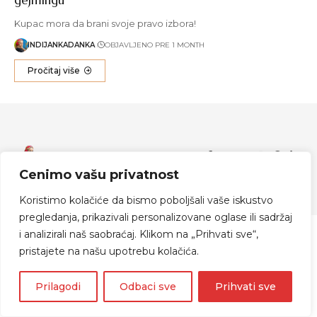
Kupac mora da brani svoje pravo izbora!
INDIJANKADANKA
OBJAVLJENO PRE 1 MONTH
Pročitaj više
Zapratite me
Cenimo vašu privatnost
© 2024 Indijanka Danka
Koristimo kolačiće da bismo poboljšali vaše iskustvo
pregledanja, prikazivali personalizovane oglase ili sadržaj
i analizirali naš saobraćaj. Klikom na „Prihvati sve“,
pristajete na našu upotrebu kolačića.
Prilagodi
Odbaci sve
Prihvati sve