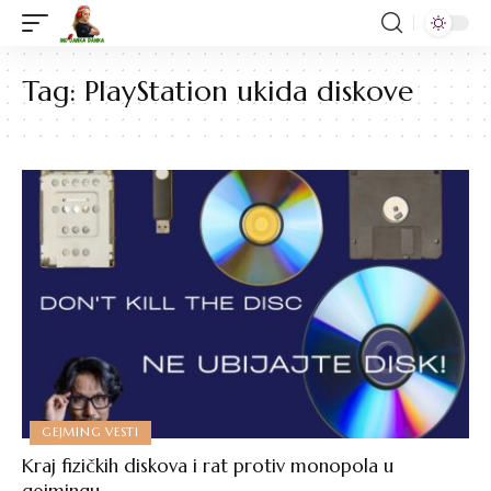
Tag:
PlayStation ukida diskove
GEJMING VESTI
Kraj fizičkih diskova i rat protiv monopola u
gejmingu