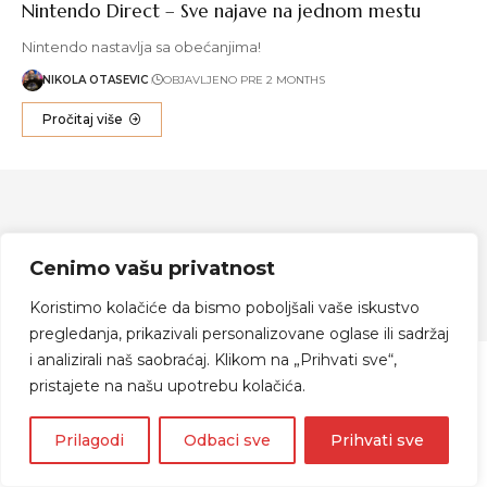
Nintendo Direct – Sve najave na jednom mestu
Nintendo nastavlja sa obećanjima!
NIKOLA OTASEVIC
OBJAVLJENO PRE 2 MONTHS
Pročitaj više
Zapratite me
Cenimo vašu privatnost
Koristimo kolačiće da bismo poboljšali vaše iskustvo
© 2024 Indijanka Danka
pregledanja, prikazivali personalizovane oglase ili sadržaj
i analizirali naš saobraćaj. Klikom na „Prihvati sve“,
pristajete na našu upotrebu kolačića.
Prilagodi
Odbaci sve
Prihvati sve