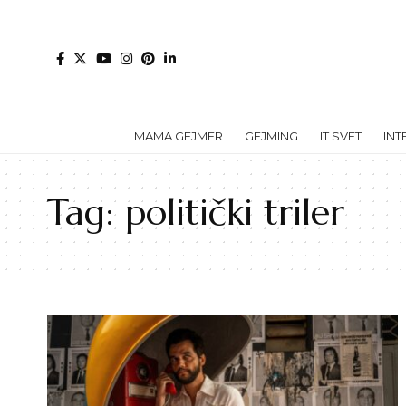
MAMA GEJMER
GEJMING
IT SVET
INT
Tag:
politički triler