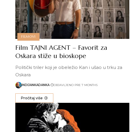
FILMOVI
Film TAJNI AGENT – Favorit za
Oskara stiže u bioskope
Politički triler koji je obeležio Kan i ušao u trku za
Oskara
INDIJANKADANKA
OBJAVLJENO PRE 7 MONTHS
Pročitaj više