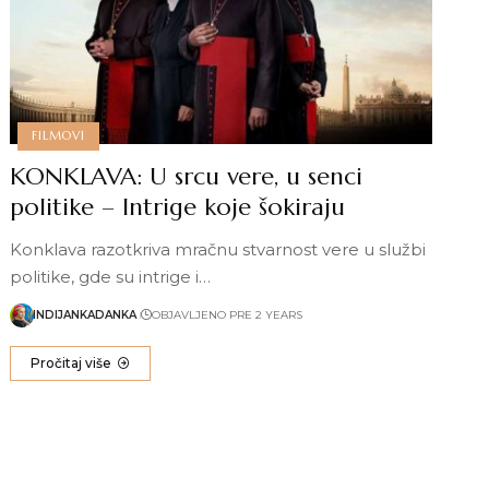
FILMOVI
KONKLAVA: U srcu vere, u senci
politike – Intrige koje šokiraju
Konklava razotkriva mračnu stvarnost vere u službi
politike, gde su intrige i…
INDIJANKADANKA
OBJAVLJENO PRE 2 YEARS
Pročitaj više