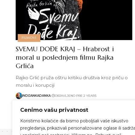
FILMOVI
SVEMU DOĐE KRAJ – Hrabrost i
moral u poslednjem filmu Rajka
Grlića
Rajko Grlić pruža oštru kritiku društva kroz priču o
moralu i korupciji
INDIJANKADANKA
OBJAVLJENO PRE 2 YEARS
Pročitaj više
Cenimo vašu privatnost
Koristimo kolačiće da bismo poboljšali vaše iskustvo
pregledanja, prikazivali personalizovane oglase ili sadrža