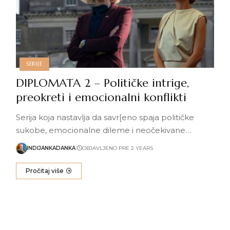
SERIJE
DIPLOMATA 2 – Političke intrige,
preokreti i emocionalni konflikti
Serija koja nastavlja da savr[eno spaja političke
sukobe, emocionalne dileme i neočekivane…
INDIJANKADANKA
OBJAVLJENO PRE 2 YEARS
Pročitaj više